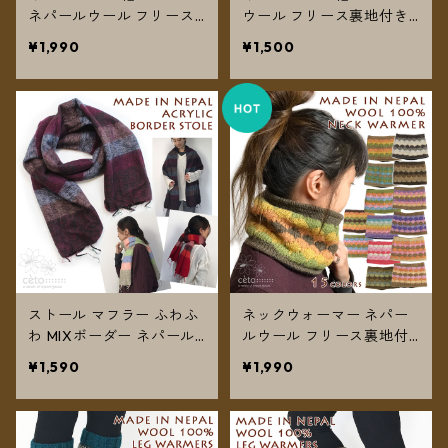
ネパールウール フリース
ウール フリース裏地付き
裏地付き 男の子 女の子
クロッシェ【メール便送料
¥1,990
¥1,500
【メール便送料無料】
無料】
ストール マフラー ふわふ
ネックウォーマー ネパー
わ MIXボーダー ネパール
ルウール フリース裏地付
起毛 アクリル生地【メー
き ヘアバンドにも 【メー
¥1,590
¥1,990
ル便送料無料】
ル便送料無料】