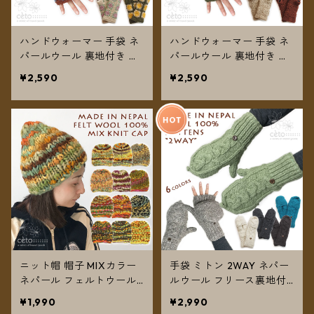
ハンドウォーマー 手袋 ネ
ハンドウォーマー 手袋 ネ
パールウール 裏地付き ク
パールウール 裏地付き ク
ロシェット MIX 6カラー
ロシェット プレーン 6カ
¥2,590
¥2,590
【メール便送料無料】
ラー 【メール便送料無
料】
ニット帽 帽子 MIXカラー
手袋 ミトン 2WAY ネパー
ネパール フェルトウール
ルウール フリース裏地付
レディース 【メール便送
き ケーブル編み 6カラー
¥1,990
¥2,990
料無料】
【メール便送料無料】