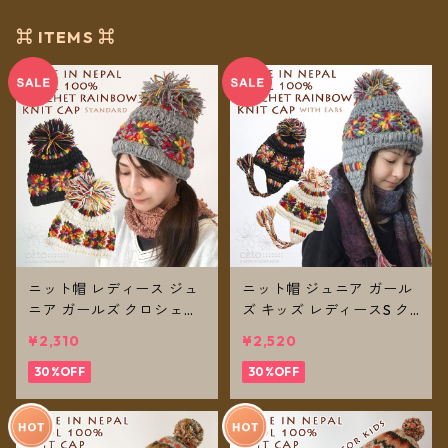
⌘ ITEMS ⌘
ニット帽 レディース ジュ
ニット帽 ジュニア ガール
ニア ガールズ クロシェッ
ズ キッズ レディースS ク
トレインボー ボンボン ネ
ロシェットレインボー ボ
¥2,310
¥2,520
パール ウール100% フリ
ンボン ネパール ウール10
ース裏地付き 帽子 【メー
30%OFF
0% 耳あて 耳つき フリー
30%OFF
ル便送料無料】
ス裏地付き 帽子 【メール
便送料無料】