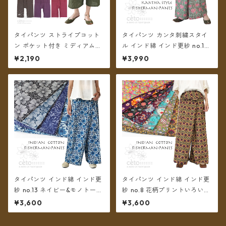
タイパンツ ストライプコット
タイパンツ カンタ刺繍スタイ
ン ポケット付き ミディアム丈
ル インド綿 インド更紗 no.1
6カラー【メール便送料無料】
フラワープリント 4タイプ ロ
¥2,190
¥3,990
ング丈【メール便送料無料】
タイパンツ インド綿 インド更
タイパンツ インド綿 インド更
紗 no.13 ネイビー&モノトーン
紗 no.8 花柄プリントいろいろ
フラワープリント 3タイプ全4
7タイプ ロング丈【メール便送
¥3,600
¥3,600
カラー ロング丈【メール便送
料無料】
料無料】