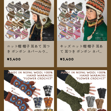
ニット帽 帽子 耳あて 耳つ
キッズ ニット帽 帽子 耳あ
き ボンボン ネパールウー
て 耳つき ボンボン ネパー
ル フリース裏地付き レデ
ルウール フリース裏地付
¥3,400
¥3,400
ィース ユニセックス【メ
き 男の子 女の子 【メール
ール便送料無料】
便送料無料】