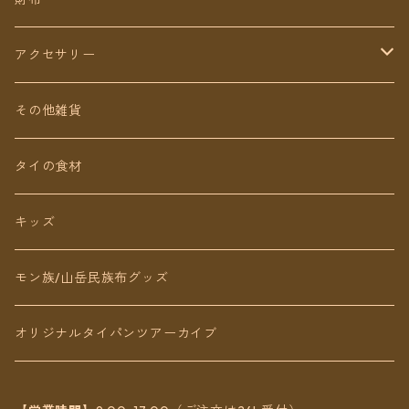
ショート丈
スカート
アクセサリー
Baby&Kids
キッズ
ピアス（イヤリング）
その他雑貨
ネックレス
タイの食材
リング
キッズ
ブレスレット
モン族/山岳民族布グッズ
アンクレット
オリジナルタイパンツアーカイブ
ヘアアクセ