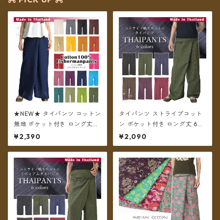
★NEW★ タイパンツ コットン
タイパンツ ストライプコット
無地 ポケット付き ロング丈
ン ポケット付き ロング丈 6カ
【メール便送料無料】
ラー【メール便送料無料】
¥2,390
¥2,090