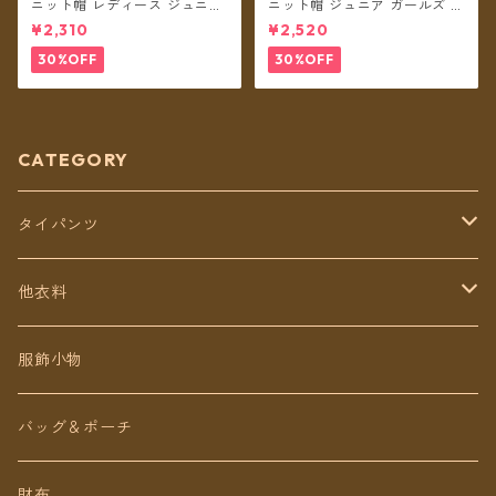
ニット帽 レディース ジュニア
ニット帽 ジュニア ガールズ キ
ガールズ クロシェットレイン
ッズ レディースS クロシェッ
¥2,310
¥2,520
ボー ボンボン ネパール ウール
トレインボー ボンボン ネパー
100% フリース裏地付き 帽子
ル ウール100% 耳あて 耳つき
30%OFF
30%OFF
【メール便送料無料】
フリース裏地付き 帽子 【メー
ル便送料無料】
CATEGORY
タイパンツ
定番無地タイパンツ
他衣料
チェトオリジナル
トップス
服飾小物
ロング丈
ワンピース
バッグ＆ポーチ
ミディアム丈
パンツ
財布