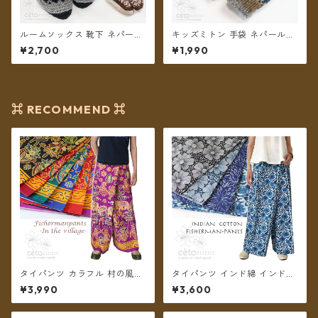
ルームソックス 靴下 ネパール
キッズミトン 手袋 ネパールウ
ウール フリース裏地付き 22〜
ール コットン裏地付き 2カラ
¥2,700
¥1,990
25cm 2カラー【メール便送料
ー 【メール便送料無料】
無料】
⌘ RECOMMEND ⌘
タイパンツ カラフル 村の風景
タイパンツ インド綿 インド更
プリント 6カラー リゾパン ロ
紗 no.13 ネイビー&モノトーン
¥3,990
¥3,600
ング丈【メール便送料無料】
フラワープリント 3タイプ全4
カラー ロング丈【メール便送
料無料】