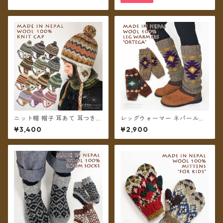
フリース裏地付き 帽子 【メー
ル便送料無料】
ニット帽 帽子 耳あて 耳つき
レッグウォーマー ネパールウ
ボンボン ネパールウール フリ
ール フリース裏地付き オルテ
¥3,400
¥2,900
ース裏地付き レディース ユニ
ガ柄 2カラー【メール便送料無
セックス【メール便送料無
料】
料】