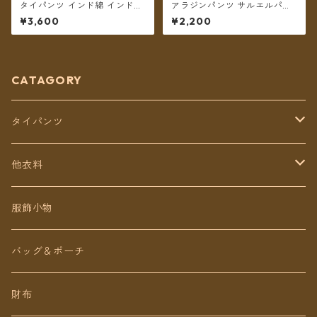
タイパンツ インド綿 インド更
アラジンパンツ サルエルパン
紗 no.12 フラワープリント 2
ツ 2WAY レーヨン Bタイプ ド
¥3,600
¥2,200
タイプ全6カラー ロング丈【メ
ットフェザー 【メール便送料
ール便送料無料】
無料】
CATAGORY
タイパンツ
定番無地タイパンツ
他衣料
チェトオリジナル
トップス
服飾小物
ロング丈
ワンピース
バッグ＆ポーチ
ミディアム丈
パンツ
財布