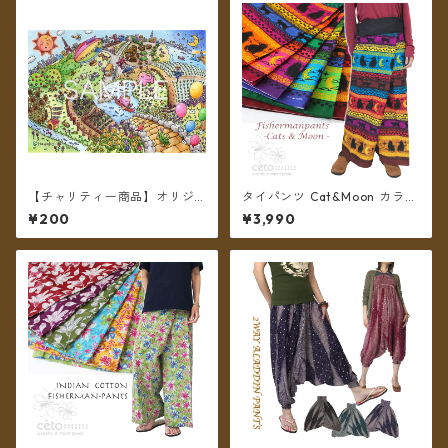
【チャリティー商品】オリジ
タイパンツ Cat&Moon カラフ
ナル チャリティポストカード
ルボーダー 6カラー リゾパン
¥200
¥3,990
～We are all alive 2～
ロング丈【メール便送料無
料】