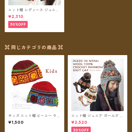
ニット帽 レディース ジュニア
ガールズ クロシェットレイン
¥2,310
ボー ボンボン ネパール ウール
100% フリース裏地付き 帽子
30%OFF
【メール便送料無料】
⌘ 同じカテゴリの商品 ⌘
キッズ ニット帽 ビーニー ウー
ニット帽 ジュニア ガールズ キ
ル フリース裏地付き クロッシ
ッズ レディースS クロシェッ
¥1,500
¥2,520
ェ【メール便送料無料】
トレインボー ボンボン ネパー
ル ウール100% 耳あて 耳つき
30%OFF