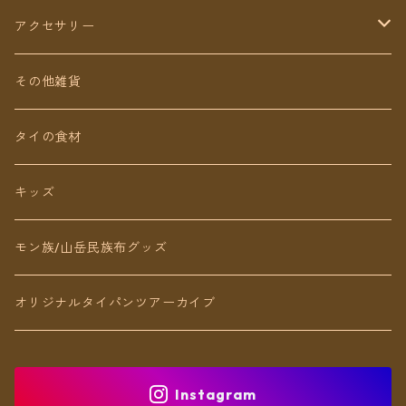
ショート丈
スカート
アクセサリー
Baby&Kids
キッズ
ピアス（イヤリング）
その他雑貨
ネックレス
タイの食材
リング
キッズ
ブレスレット
モン族/山岳民族布グッズ
アンクレット
オリジナルタイパンツアーカイブ
ヘアアクセ
Instagram