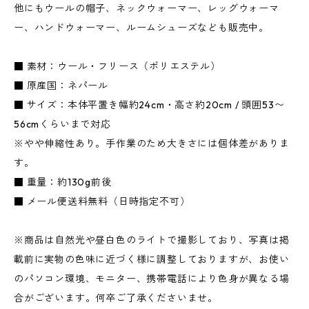
他にもウールの帽子、ネックウォーマー、レッグウォーマ
ー、ハンドウォーマー、ルームシューズなども販売中。
■ 素材：ウール・フリース（ポリエステル）
■ 原産国：ネパール
■ サイズ：本体平置き幅約24cm・高さ約20cm / 頭囲53〜
56cmくらいまで対応
※やや伸縮性あり。手作業のため大きさには個体差がありま
す。
■ 重量：約130g前後
■ メール便送料無料（日時指定不可）
※商品は自然光や昼白色のライトで撮影しており、写真は掲
載前に実物の色味に近づく様に調整しておりますが、お使い
のパソコン環境、モニター、携帯電話により色身が異なる場
合がございます。何卒ご了承くださいませ。