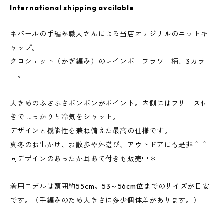
International shipping available
ネパールの手編み職人さんによる当店オリジナルのニットキ
ャップ。
クロシェット（かぎ編み）のレインボーフラワー柄、3カラ
ー。
大きめのふさふさボンボンがポイント。内側にはフリース付
きでしっかりと冷気をシャット。
デザインと機能性を兼ね備えた最高の仕様です。
真冬のお出かけ、お散歩や外遊び、アウトドアにも是非＾＾
同デザインのあったか耳あて付きも販売中＊
着用モデルは頭囲約55cm。53～56cm位までのサイズが目安
です。（手編みのため大きさに多少個体差があります。）