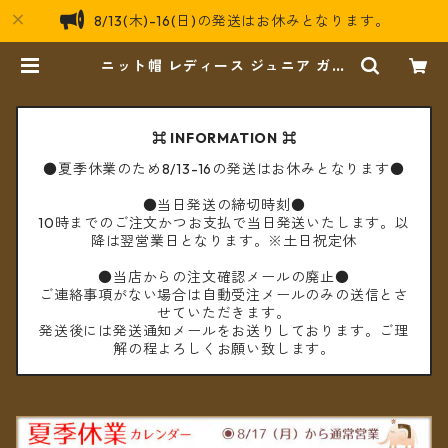
8/13(木)-16(日)の発送はお休みとなります。
ニット帽 レディース ジュニア ガー
ルズ クロシェットレインボー ボン
ボン ネパール ウール100% フリー
ス裏地付き 帽子 【メール便送料無
料】 | cèto（チェト）
⌘ INFORMATION ⌘
●夏季休業のため8/13-16の発送はお休みとなります●
●当日発送の締切時刻●
10時までのご注文かつお支払で当日発送いたします。以
降は翌営業日となります。※土日祝定休
●当店からの注文確認メールの廃止●
ご連絡事項がない場合は自動受注メールのみの送信とさ
せていただきます。
発送後には発送通知メールをお送りしております。ご理
解の程よろしくお願い致します。