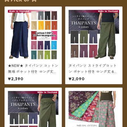
★NEW★ タイパンツ コットン
タイパンツ ストライプコット
無地 ポケット付き ロング丈
ン ポケット付き ロング丈 6カ
【メール便送料無料】
ラー【メール便送料無料】
¥2,390
¥2,090