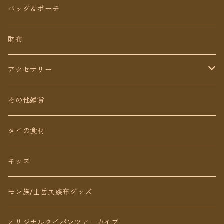
ロング丈
ワンピース
バッグ＆ポーチ
ミディアム丈
パンツ
財布
ショート丈
スカート
アクセサリー
Baby&Kids
キッズ
ピアス（イヤリング）
その他雑貨
ネックレス
タイの食材
リング
キッズ
ブレスレット
モン族/山岳民族布グッズ
アンクレット
オリジナルタイパンツアーカイブ