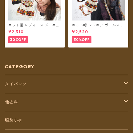
ニット帽 レディース ジュニア
ニット帽 ジュニア ガールズ キ
ガールズ クロシェットレイン
ッズ レディースS クロシェッ
¥2,310
¥2,520
ボー ボンボン ネパール ウール
トレインボー ボンボン ネパー
100% フリース裏地付き 帽子
ル ウール100% 耳あて 耳つき
30%OFF
30%OFF
【メール便送料無料】
フリース裏地付き 帽子 【メー
ル便送料無料】
CATEGORY
タイパンツ
定番無地タイパンツ
他衣料
チェトオリジナル
トップス
服飾小物