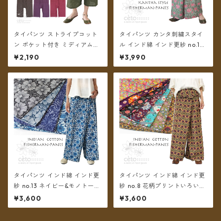
タイパンツ ストライプコット
タイパンツ カンタ刺繍スタイ
ン ポケット付き ミディアム丈
ル インド綿 インド更紗 no.1
6カラー【メール便送料無料】
フラワープリント 4タイプ ロ
¥2,190
¥3,990
ング丈【メール便送料無料】
タイパンツ インド綿 インド更
タイパンツ インド綿 インド更
紗 no.13 ネイビー&モノトーン
紗 no.8 花柄プリントいろいろ
フラワープリント 3タイプ全4
7タイプ ロング丈【メール便送
¥3,600
¥3,600
カラー ロング丈【メール便送
料無料】
料無料】