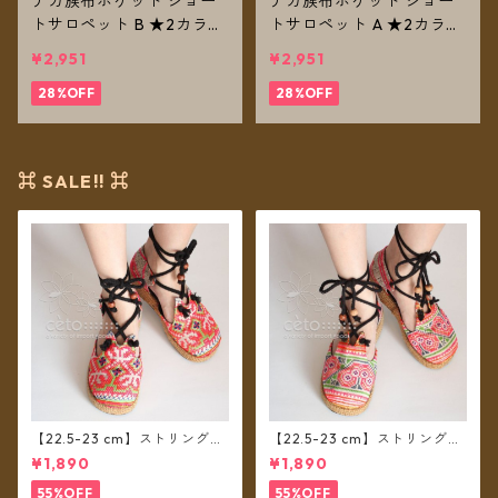
ナガ族布ポケット ショー
ナガ族布ポケット ショー
トサロペット B ★2カラー
トサロペット A ★2カラー
★【メール便送料無料】
★【メール便送料無料】
¥2,951
¥2,951
28%OFF
28%OFF
⌘ SALE!! ⌘
【22.5-23 cm】ストリングシ
【22.5-23 cm】ストリングシ
ューズ モン族布 D
ューズ モン族布 C
¥1,890
¥1,890
55%OFF
55%OFF