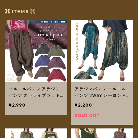
⌘ ITEMS ⌘
サルエルパンツ アラジン
アラジンパンツ サルエル
パンツ ストライプコット
パンツ 2WAY レーヨン F
ン メンズ レディース ツー
タイプ フェザー 【メール
¥2,990
¥2,200
トーンポケット フリーサ
便送料無料】
イズ 6カラー【メール便送
SOLD OUT
料無料】