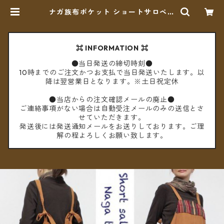
ナガ族布ポケット ショートサロペッ
ト B ★2カラー★【メール便送料無
料】 | cèto（チェト）
⌘ INFORMATION ⌘
●当日発送の締切時刻●
10時までのご注文かつお支払で当日発送いたします。以
降は翌営業日となります。※土日祝定休
●当店からの注文確認メールの廃止●
ご連絡事項がない場合は自動受注メールのみの送信とさ
せていただきます。
発送後には発送通知メールをお送りしております。ご理
解の程よろしくお願い致します。