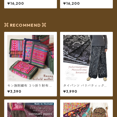
ース リネン ちくちく手刺繍ス
ース リネン ちくちく手刺繍ス
¥16,200
¥16,200
テッチ モン族刺繍 ネイビー
テッチ モン族刺繍 ナチュラル
【送料無料】
【送料無料】
⌘ RECOMMEND ⌘
モン族刺繍布 ３つ折り財布 ＊
タイパンツ バリバティック柄
メール便送料無料＊
モノトーン ボタニカル 3タイ
¥3,390
¥3,990
プ リゾパン ロング丈【メール
便送料無料】