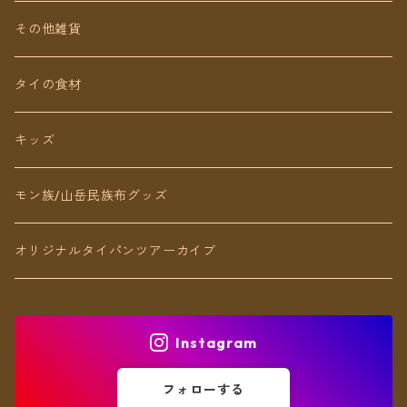
Baby&Kids
キッズ
ピアス（イヤリング）
その他雑貨
ネックレス
タイの食材
リング
キッズ
ブレスレット
モン族/山岳民族布グッズ
アンクレット
オリジナルタイパンツアーカイブ
ヘアアクセ
Instagram
フォローする