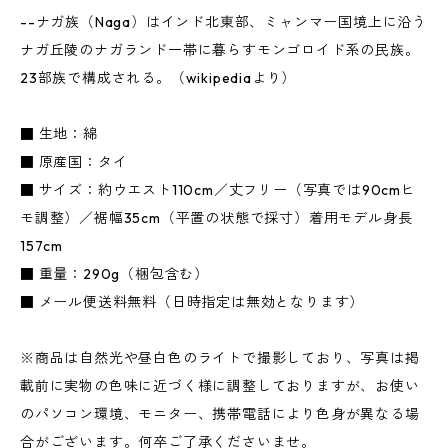
--ナガ族（Naga）はインド北東部、ミャンマー国境上に沿う
ナガ丘陵のナガランド一帯に暮らすモンゴロイド系の民族。
23部族で構成される。（wikipediaより）
■ 生地：綿
■ 原産国：タイ
■ サイズ：約ウエスト110cm／丈フリー（写真では90cmヒ
モ調整）／裾幅35cm（平置の状態で採寸）着用モデル身長
157cm
■ 重量：290g（梱包含む）
■ メール便送料無料（日時指定は無効となります）
※商品は自然光や昼白色のライトで撮影しており、写真は掲
載前に実物の色味に近づく様に調整しておりますが、お使い
のパソコン環境、モニター、携帯電話により色身が異なる場
合がございます。何卒ご了承くださいませ。