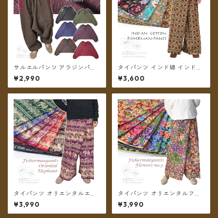
サルエルパンツ アラジンパン
タイパンツ インド綿 インド更
ツ ストライプコットン メンズ
紗 no.8 花柄プリントいろいろ
¥2,990
¥3,600
レディース ツートーンポケッ
7タイプ ロング丈【メール便送
ト フリーサイズ 6カラー【メ
料無料】
ール便送料無料】
タイパンツ オリエンタルエレ
タイパンツ オリエンタルフラ
ファント 7カラー B リゾパン
ワー 6カラー リゾパン No.3
¥3,990
¥3,990
ロング丈【メール便送料無
ロング丈【メール便送料無
料】
料】