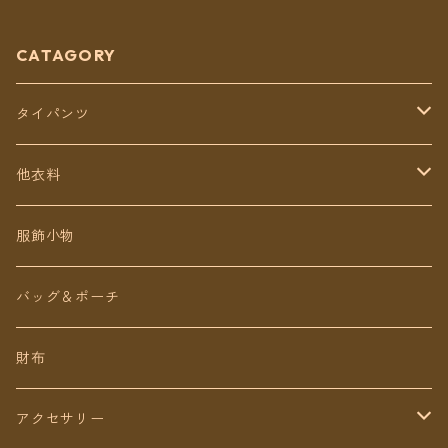
CATAGORY
タイパンツ
定番無地タイパンツ
他衣料
チェトオリジナル
トップス
服飾小物
ロング丈
ワンピース
バッグ＆ポーチ
ミディアム丈
パンツ
財布
ショート丈
スカート
アクセサリー