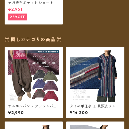
ナガ族布ポケット ショートサ
ロペット B ★2カラー★【メー
¥2,951
ル便送料無料】
28%OFF
⌘ 同じカテゴリの商品 ⌘
サルエルパンツ アラジンパン
タイの手仕事 :|: 貫頭衣ワンピ
ツ ストライプコットン メンズ
ース ストライプコットン ちく
¥2,990
¥14,200
レディース ツートーンポケッ
ちくライン手刺繍 【送料無
ト フリーサイズ 6カラー【メ
料】
ール便送料無料】