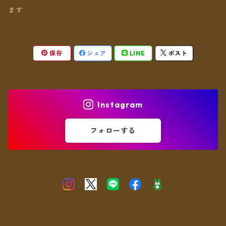
ます
保存
シェア
LINE
ポスト
Instagram
フォローする