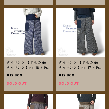
タイパンツ 【 きもの de
タイパンツ 【 きもの de
タイパンツ 】no-18 ＊送
タイパンツ 】no-17 ＊送
料無料＊
料無料＊
¥12,800
¥12,800
SOLD OUT
SOLD OUT