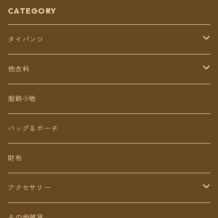
CATEGORY
タイパンツ
定番無地タイパンツ
他衣料
チェトオリジナル
トップス
服飾小物
ロング丈
ワンピース
バッグ＆ポーチ
ミディアム丈
パンツ
財布
ショート丈
スカート
アクセサリー
Baby&Kids
キッズ
ピアス（イヤリング）
その他雑貨