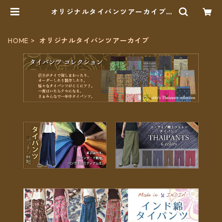
オリジナルタイパンツアーカイブ |
cèto（チェト）
HOME
オリジナルタイパンツアーカイブ