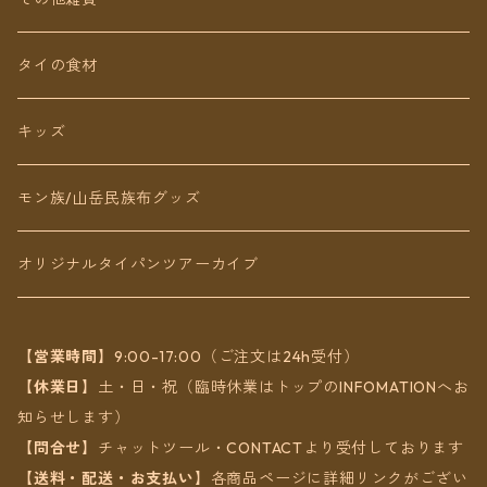
ネックレス
タイの食材
リング
キッズ
ブレスレット
モン族/山岳民族布グッズ
アンクレット
オリジナルタイパンツアーカイブ
ヘアアクセ
【営業時間】
9:00-17:00（ご注文は24h受付）
【休業日】
土・日・祝（臨時休業はトップのINFOMATIONへお
知らせします）
【問合せ】
チャットツール・CONTACTより受付しております
【送料・配送・お支払い】
各商品ページに詳細リンクがござい