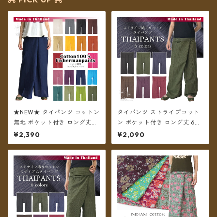
★NEW★ タイパンツ コットン
タイパンツ ストライプコット
無地 ポケット付き ロング丈
ン ポケット付き ロング丈 6カ
【メール便送料無料】
ラー【メール便送料無料】
¥2,390
¥2,090