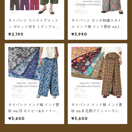
タイパンツ ストライプコット
タイパンツ カンタ刺繍スタイ
ン ポケット付き ミディアム丈
ル インド綿 インド更紗 no.1
6カラー【メール便送料無料】
フラワープリント 4タイプ ロ
¥2,190
¥3,990
ング丈【メール便送料無料】
タイパンツ インド綿 インド更
タイパンツ インド綿 インド更
紗 no.13 ネイビー&モノトーン
紗 no.8 花柄プリントいろいろ
フラワープリント 3タイプ全4
7タイプ ロング丈【メール便送
¥3,600
¥3,600
カラー ロング丈【メール便送
料無料】
料無料】