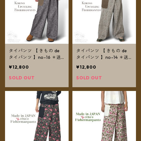
タイパンツ 【 きもの de
タイパンツ 【 きもの de
タイパンツ 】no-16 ＊送
タイパンツ 】no-14 ＊送
料無料＊
料無料＊
¥12,800
¥12,800
SOLD OUT
SOLD OUT