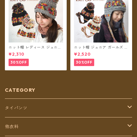
ニット帽 レディース ジュニア
ニット帽 ジュニア ガールズ キ
ガールズ クロシェットレイン
ッズ レディースS クロシェッ
¥2,310
¥2,520
ボー ボンボン ネパール ウール
トレインボー ボンボン ネパー
100% フリース裏地付き 帽子
ル ウール100% 耳あて 耳つき
30%OFF
30%OFF
【メール便送料無料】
フリース裏地付き 帽子 【メー
ル便送料無料】
CATEGORY
タイパンツ
定番無地タイパンツ
他衣料