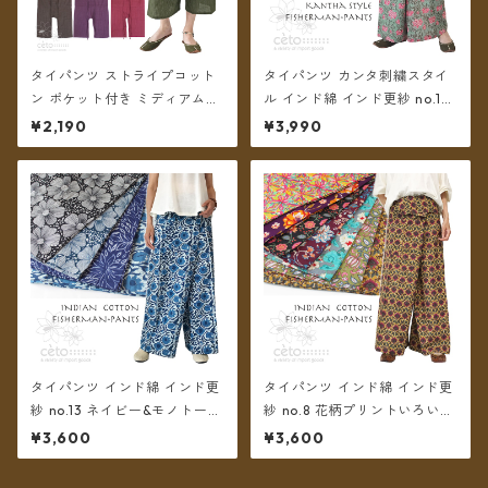
タイパンツ ストライプコット
タイパンツ カンタ刺繍スタイ
ン ポケット付き ミディアム丈
ル インド綿 インド更紗 no.1
6カラー【メール便送料無料】
フラワープリント 4タイプ ロ
¥2,190
¥3,990
ング丈【メール便送料無料】
タイパンツ インド綿 インド更
タイパンツ インド綿 インド更
紗 no.13 ネイビー&モノトーン
紗 no.8 花柄プリントいろいろ
フラワープリント 3タイプ全4
7タイプ ロング丈【メール便送
¥3,600
¥3,600
カラー ロング丈【メール便送
料無料】
料無料】