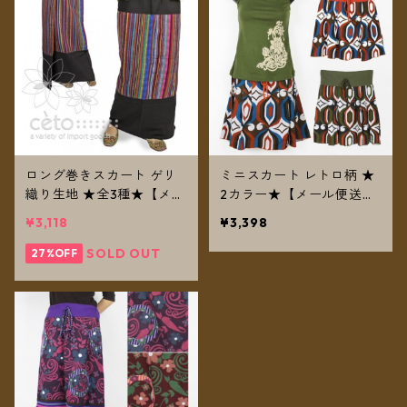
ロング巻きスカート ゲリ
ミニスカート レトロ柄 ★
織り生地 ★全3種★【メー
2カラー★【メール便送料
ル便送料無料】
無料】
¥3,118
¥3,398
SOLD OUT
27%OFF