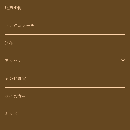
チェトオリジナル
トップス
服飾小物
ロング丈
ワンピース
バッグ＆ポーチ
ミディアム丈
パンツ
財布
ショート丈
スカート
アクセサリー
Baby&Kids
キッズ
ピアス（イヤリング）
その他雑貨
ネックレス
タイの食材
リング
キッズ