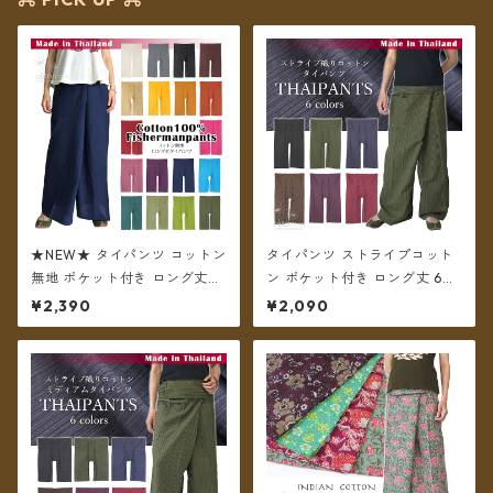
★NEW★ タイパンツ コットン
タイパンツ ストライプコット
無地 ポケット付き ロング丈
ン ポケット付き ロング丈 6カ
【メール便送料無料】
ラー【メール便送料無料】
¥2,390
¥2,090