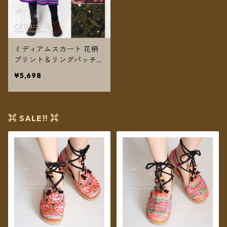
ミディアムスカート 花柄
プリント＆リングパッチワ
ーク ★3カラー★【メール
¥5,698
便送料無料】
⌘ SALE!! ⌘