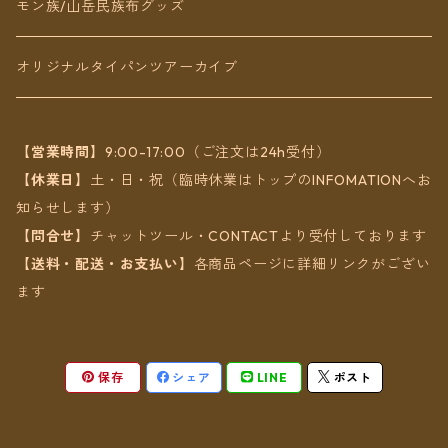
ブレスレット
モン族/山岳民族布グッズ
アンクレット
オリジナルタイパンツアーカイブ
ヘアアクセ
【営業時間】
9:00-17:00（ご注文は24h受付）
【休業日】
土・日・祝（臨時休業はトップのINFOMATIONへお
知らせします）
【問合せ】
チャットツール・CONTACTより受付しております
【送料・配送・お支払い】
各商品ページに詳細リンクがござい
ます
保存
シェア
LINE
ポスト