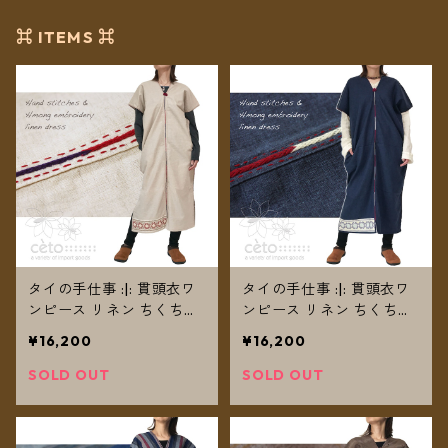
⌘ ITEMS ⌘
タイの手仕事 :|: 貫頭衣ワ
タイの手仕事 :|: 貫頭衣ワ
ンピース リネン ちくちく
ンピース リネン ちくちく
手刺繍ステッチ モン族刺
手刺繍ステッチ モン族刺
¥16,200
¥16,200
繍 ナチュラル 【送料無
繍 ネイビー 【送料無料】
料】
SOLD OUT
SOLD OUT