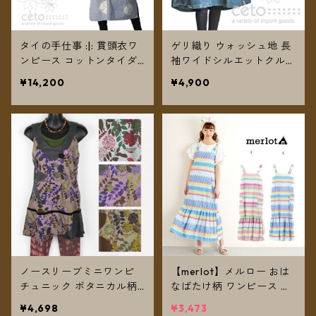
タイの手仕事 :|: 貫頭衣ワ
ゲリ織り ウォッシュ地 長
ンピース コットンタイダ
袖ワイドシルエットクルー
イ ちくちく手刺繍ステッ
ネックワンピース ★2カラ
¥14,200
¥4,900
チ 【送料無料】
ー★
ノースリーブミニワンピ
【merlot】メルロー おは
チュニック ボタニカル柄
なばたけ柄 ワンピース ★
★3カラー★【メール便送
全2カラー★【メール便送
¥4,698
¥3,473
料無料】
料無料】