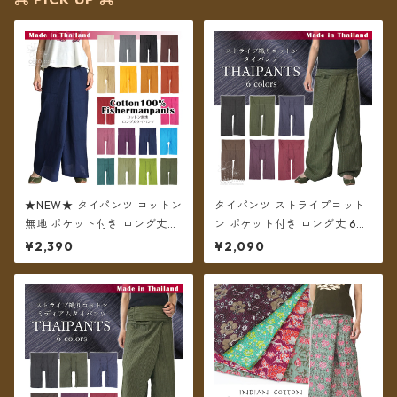
★NEW★ タイパンツ コットン
タイパンツ ストライプコット
無地 ポケット付き ロング丈
ン ポケット付き ロング丈 6カ
【メール便送料無料】
ラー【メール便送料無料】
¥2,390
¥2,090