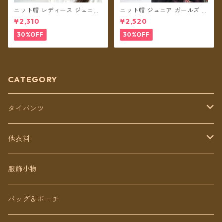
ニット帽 レディース ジュニア
ニット帽 ジュニア ガールズ キ
ガールズ クロシェットレイン
ッズ レディースS クロシェッ
¥2,310
¥2,520
ボー ボンボン ネパール ウール
トレインボー ボンボン ネパー
100% フリース裏地付き 帽子
ル ウール100% 耳あて 耳つき
30%OFF
30%OFF
【メール便送料無料】
フリース裏地付き 帽子 【メー
ル便送料無料】
CATEGORY
タイパンツ
定番無地タイパンツ
他衣料
チェトオリジナル
トップス
服飾小物
ロング丈
ワンピース
バッグ＆ポーチ