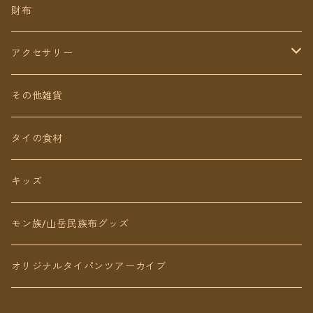
ミディアム丈
パンツ
財布
ショート丈
スカート
アクセサリー
Baby&Kids
キッズ
ピアス（イヤリング）
その他雑貨
ネックレス
タイの食材
リング
キッズ
ブレスレット
モン族/山岳民族布グッズ
アンクレット
オリジナルタイパンツアーカイブ
ヘアアクセ