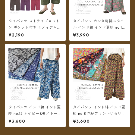
タイパンツ ストライプコット
タイパンツ カンタ刺繍スタイ
ン ポケット付き ミディアム丈
ル インド綿 インド更紗 no.1
6カラー【メール便送料無料】
フラワープリント 4タイプ ロ
¥2,190
¥3,990
ング丈【メール便送料無料】
タイパンツ インド綿 インド更
タイパンツ インド綿 インド更
紗 no.13 ネイビー&モノトーン
紗 no.8 花柄プリントいろいろ
フラワープリント 3タイプ全4
7タイプ ロング丈【メール便送
¥3,600
¥3,600
カラー ロング丈【メール便送
料無料】
料無料】