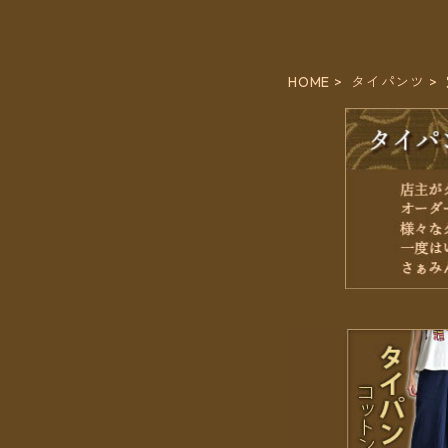
HOME
タイパンツ