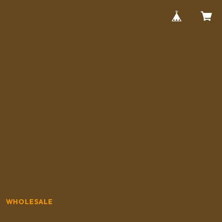
WHOLESALE