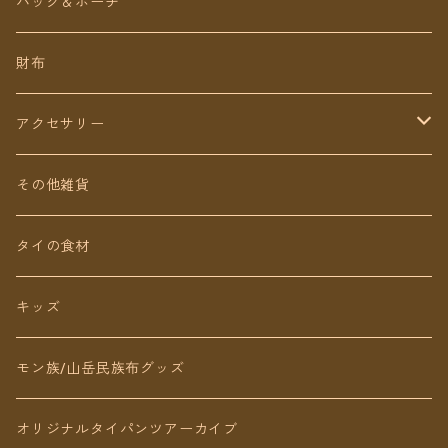
ロング丈
ワンピース
バッグ＆ポーチ
ミディアム丈
パンツ
財布
ショート丈
スカート
アクセサリー
Baby&Kids
キッズ
ピアス（イヤリング）
その他雑貨
ネックレス
タイの食材
リング
キッズ
ブレスレット
モン族/山岳民族布グッズ
アンクレット
オリジナルタイパンツアーカイブ