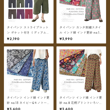
タイパンツ ストライプコット
タイパンツ カンタ刺繍スタイ
ン ポケット付き ミディアム丈
ル インド綿 インド更紗 no.1
6カラー【メール便送料無料】
フラワープリント 4タイプ ロ
¥2,190
¥3,990
ング丈【メール便送料無料】
タイパンツ インド綿 インド更
タイパンツ インド綿 インド更
紗 no.13 ネイビー&モノトーン
紗 no.8 花柄プリントいろいろ
フラワープリント 3タイプ全4
7タイプ ロング丈【メール便送
¥3,600
¥3,600