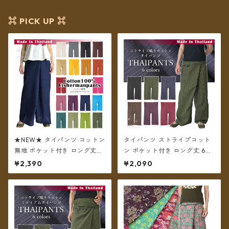
⌘ PICK UP ⌘
★NEW★ タイパンツ コットン
タイパンツ ストライプコット
無地 ポケット付き ロング丈
ン ポケット付き ロング丈 6カ
【メール便送料無料】
ラー【メール便送料無料】
¥2,390
¥2,090