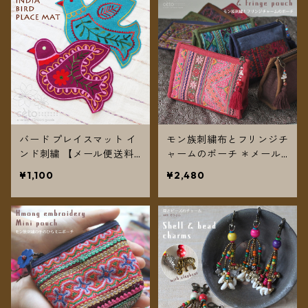
バード プレイスマット イ
モン族刺繍布とフリンジチ
ンド刺繍 【メール便送料
ャームのポーチ ＊メール
無料】
便送料無料＊
¥1,100
¥2,480