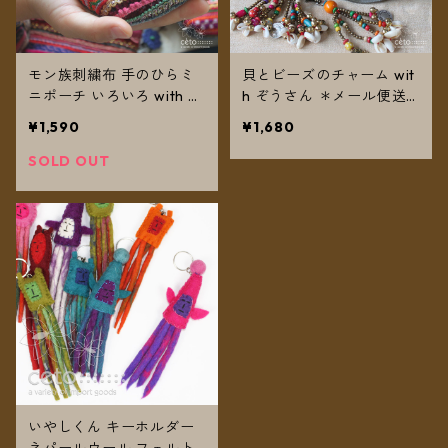
モン族刺繍布 手のひらミ
貝とビーズのチャーム wit
ニポーチ いろいろ with レ
h ぞうさん ＊メール便送
ザーフラワー ＊メール便
料無料＊
¥1,590
¥1,680
送料無料＊
SOLD OUT
いやしくん キーホルダー
ネパールウール フェルト