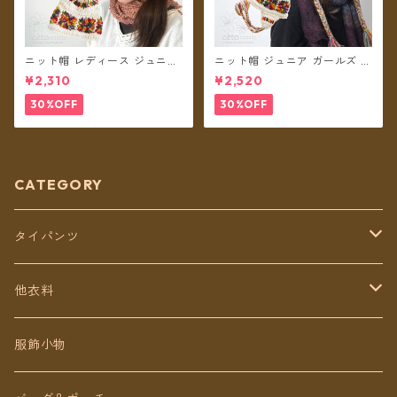
ニット帽 レディース ジュニア
ニット帽 ジュニア ガールズ キ
ガールズ クロシェットレイン
ッズ レディースS クロシェッ
¥2,310
¥2,520
ボー ボンボン ネパール ウール
トレインボー ボンボン ネパー
100% フリース裏地付き 帽子
ル ウール100% 耳あて 耳つき
30%OFF
30%OFF
【メール便送料無料】
フリース裏地付き 帽子 【メー
ル便送料無料】
CATEGORY
タイパンツ
定番無地タイパンツ
他衣料
チェトオリジナル
トップス
服飾小物