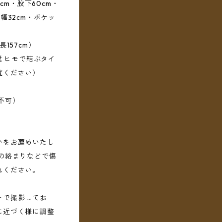
cm・股下60cm・
幅32cm・ポケッ
157cm）
奨 ヒモで結ぶタイ
覧ください）
不可）
いをお薦めいたし
の絡まりなどで傷
れください。
トで撮影してお
に近づく様に調整