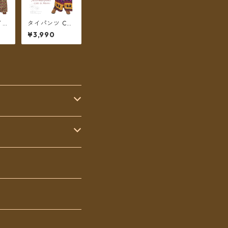
イン
タイパンツ Cat
更紗
&Moon カラフ
¥3,990
リン
ルボーダー 6カ
7タ
ラー リゾパン
丈
ロング丈【メー
送料
ル便送料無料】