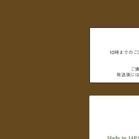
10時までの
ご
発送後に