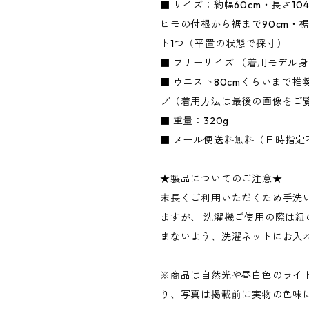
■ サイズ：約幅60cm・長さ104
ヒモの付根から裾まで90cm・裾
ト1つ（平置の状態で採寸）
■ フリーサイズ （着用モデル身長
■ ウエスト80cmくらいまで推
プ（着用方法は最後の画像をご
■ 重量：320g
■ メール便送料無料（日時指定
★製品についてのご注意★
末長くご利用いただくため手洗
ますが、 洗濯機ご使用の際は紐
まないよう、洗濯ネットにお入
※商品は自然光や昼白色のライ
り、写真は掲載前に実物の色味