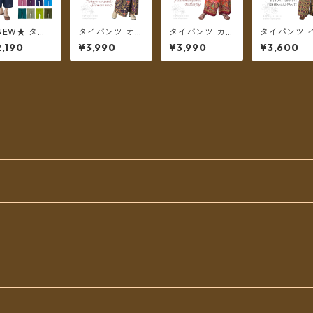
NEW★ タイ
タイパンツ オリ
タイパンツ カラ
タイパンツ 
ンツ コットン
エンタルフラワ
フル バタフライ
ド綿 インド
,190
¥3,990
¥3,990
¥3,600
地 ポケット付
ー 6カラー リゾ
プリント 6カラ
no.8 花柄プ
 ミディアム丈
パン No.7 ロン
ー リゾパン ロ
トいろいろ 
ョート ハーフ
グ丈【メール便
ング丈【メール
イプ ロング
メール便送料
送料無料】
便送料無料】
【メール便
料】
無料】