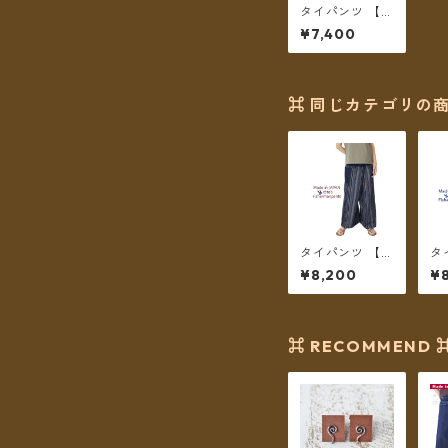
タイパンツ 【チ
ェトパン】 Fish
¥7,400
ermanpants-0
48 ＊メール便
送料無料＊
⌘ 同じカテゴリの商
タイパンツ 【チ
タ
ェトパン】 Fish
ェ
¥8,200
¥
ermanpants-0
er
51 ＊メール便送
5
料無料＊
送
⌘ RECOMMEND 