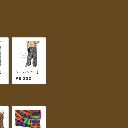
【チ
タイパンツ 【チ
sh
ェトパン】 Fish
¥8,200
s-0
ermanpants-0
便
55 ＊メール便
送料無料＊