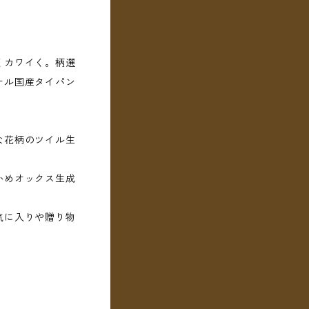
くカワイく。柄選
ナル国産タイパン
な花柄のツイル生
かめオックス生成
気に入りや贈り物