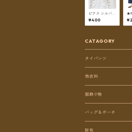
ピアス シルバー
★
ピアス うず
パ
¥400
¥2
無
き
シ
【
無
CATAGORY
タイパンツ
定番無地タイパンツ
他衣料
チェトオリジナル
トップス
服飾小物
ロング丈
ワンピース
バッグ＆ポーチ
ミディアム丈
パンツ
財布