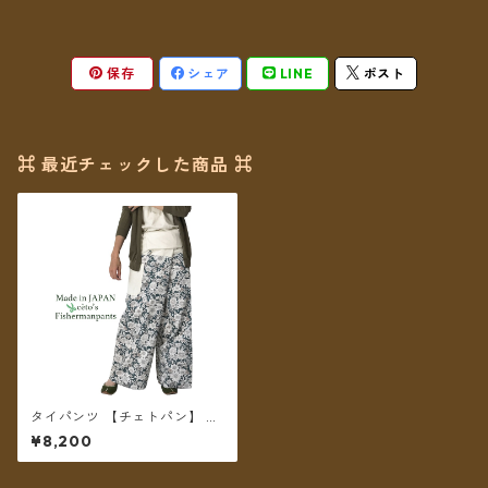
保存
シェア
LINE
ポスト
⌘ 最近チェックした商品 ⌘
タイパンツ 【チェトパン】 Fi
shermanpants-052 ＊メール
¥8,200
便送料無料＊