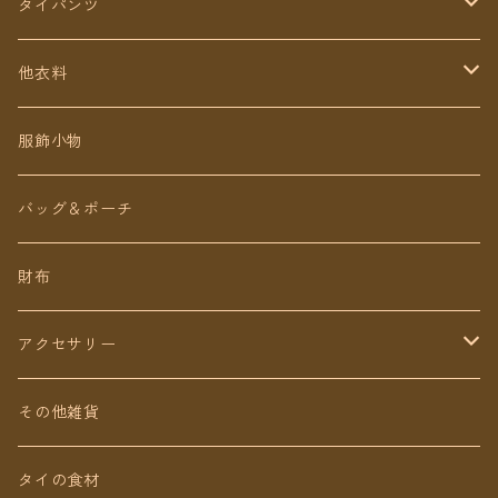
タイパンツ
定番無地タイパンツ
他衣料
チェトオリジナル
トップス
服飾小物
ロング丈
ワンピース
バッグ＆ポーチ
ミディアム丈
パンツ
財布
ショート丈
スカート
アクセサリー
Baby&Kids
キッズ
ピアス（イヤリング）
その他雑貨
ネックレス
タイの食材