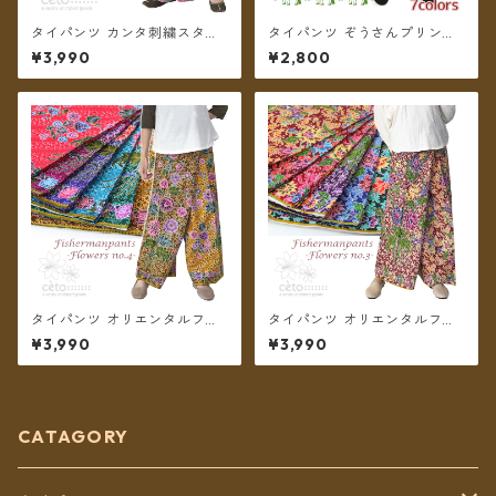
タイパンツ カンタ刺繍スタイ
タイパンツ ぞうさんプリント
ル インド綿 インド更紗 no.1
ミディアム丈 ★7カラー★【メ
¥3,990
¥2,800
フラワープリント 4タイプ ロ
ール便送料無料】
ング丈【メール便送料無料】
タイパンツ オリエンタルフラ
タイパンツ オリエンタルフラ
ワー 6カラー リゾパン No.4
ワー 6カラー リゾパン No.3
¥3,990
¥3,990
ロング丈【メール便送料無
ロング丈【メール便送料無
料】
料】
CATAGORY