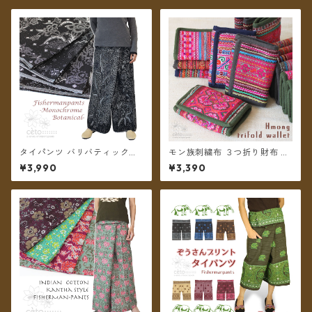
タイパンツ バリバティック柄
モン族刺繍布 ３つ折り財布 ＊
モノトーン ボタニカル 3タイ
メール便送料無料＊
¥3,990
¥3,390
プ リゾパン ロング丈【メール
便送料無料】