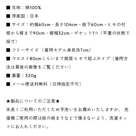
■ 生地：綿100%
■ 原産国：日本
■ サイズ：約幅60cm・長さ104cm・股下60cm・ヒモの付
根から裾まで90cm・裾幅32cm・ポケット1つ（平置の状態で
採寸）
■ フリーサイズ （着用モデル身長157cm）
■ ウエスト80cmくらいまで推奨 ヒモで結ぶタイプ（着用方
法は最後の画像をご覧ください）
■ 重量：320g
■ メール便送料無料（日時指定不可）
★製品についてのご注意★
末長くご利用いただくため手洗いをお薦めいたしますが、 洗
濯機ご使用の際は紐の絡まりなどで傷まないよう、洗濯ネッ
トにお入れください。