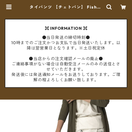
タイパンツ 【チェトパン】 Fisher
manpants-052 ＊メール便送料無
料＊ | cèto（チェト）
⌘ INFORMATION ⌘
●当日発送の締切時刻●
10時までのご注文かつお支払で当日発送いたします。以
降は翌営業日となります。※土日祝定休
●当店からの注文確認メールの廃止●
ご連絡事項がない場合は自動受注メールのみの送信とさ
せていただきます。
発送後には発送通知メールをお送りしております。ご理
解の程よろしくお願い致します。