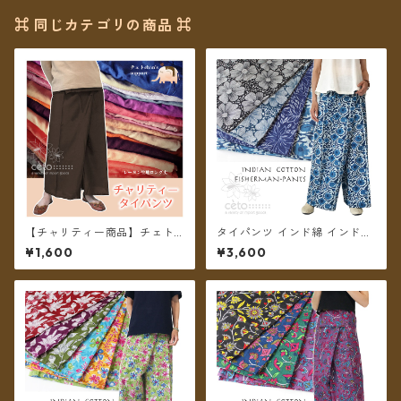
⌘ 同じカテゴリの商品 ⌘
【チャリティー商品】チェトc
タイパンツ インド綿 インド更
han support チャリティータ
紗 no.13 ネイビー&モノトーン
¥1,600
¥3,600
イパンツ レーヨンロング丈
フラワープリント 3タイプ全4
カラー ロング丈【メール便送
料無料】