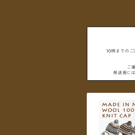
10時までの
ご
発送後に