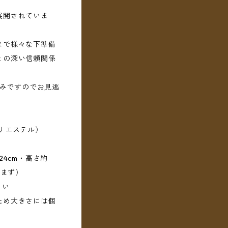
展開されていま
まで様々な下準備
との深い信頼関係
。
のみですのでお見逃
リエステル）
24cm・高さ約
含まず）
らい
ため大きさには個