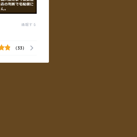
通報する
(33)