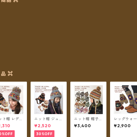
商品 ⌘
品 ⌘
ット帽 レディ
ニット帽 ジュニ
ニット帽 帽子
レッグウォ
ス ジュニア
ア ガールズ キ
耳あて 耳つき
ー ネパール
,310
¥2,520
¥3,400
¥2,900
ールズ クロシ
ッズ レディース
ボンボン ネパー
ル フリース
ットレインボ
S クロシェット
ルウール フリー
付き オルテ
0%OFF
30%OFF