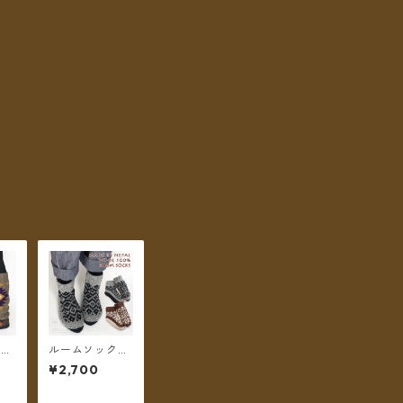
ーマ
ルームソックス
ウー
靴下 ネパールウ
¥2,700
裏地
ール フリース裏
ガ柄
地付き 22〜25c