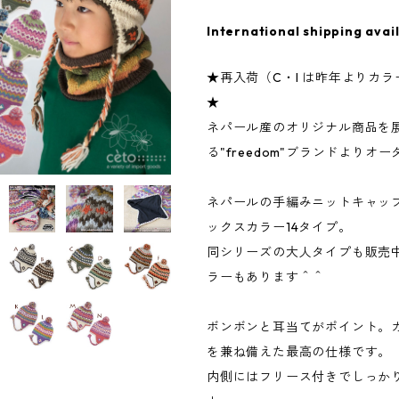
International shipping avai
★再入荷（C・I は昨年よりカ
★
ネパール産のオリジナル商品を
る"freedom"ブランドよりオー
ネパールの手編みニットキャッ
ックスカラー14タイプ。
同シリーズの大人タイプも販売
ラーもあります＾＾
ボンボンと耳当てがポイント。
を兼ね備えた最高の仕様です。
内側にはフリース付きでしっか