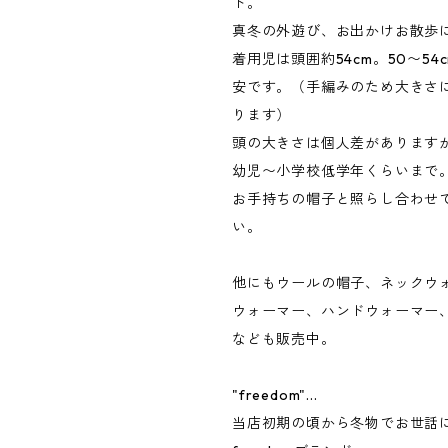
ト。
真冬の外遊び、お出かけお散歩
着用児は頭囲約54cm。50〜5
安です。（手編みのため大きさ
ります）
頭の大きさは個人差があります
幼児〜小学校低学年くらいまで
お手持ちの帽子と照らし合わせ
い。
他にもウールの帽子、ネックウ
ウォーマー、ハンドウォーマー
なども販売中。
"freedom"...
当店初期の頃から冬物でお世話