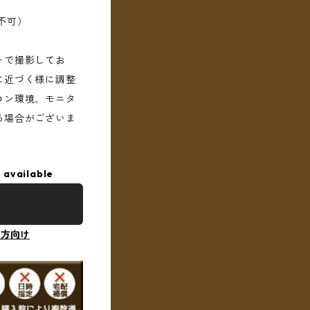
不可）
トで撮影してお
に近づく様に調整
コン環境、モニタ
る場合がございま
 available
の方向け