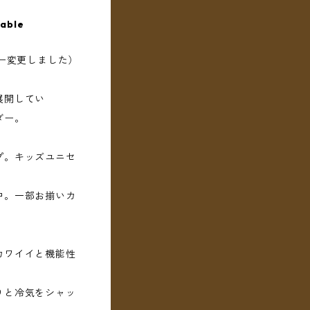
lable
ラー変更しました）
展開してい
ダー。
プ。キッズユニセ
中。一部お揃いカ
カワイイと機能性
りと冷気をシャッ