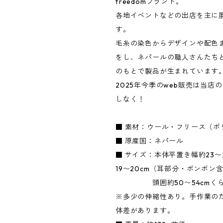
freedomブランド。
各地イベントなどの出店を主に
す。
毛糸の染色からデザインや配色
をし、ネパールの職人さんたち
のもとで製品が生まれています
2025年今季のweb販売は当店
しなく！
■ 素材：ウール・フリース（ポ
■ 原産国：ネパール
■ サイズ：本体平置き幅約23〜
19〜20cm（耳部分・ボンボン
頭囲約50〜54cmく
※多少の伸縮性あり。手作業の
体差があります。