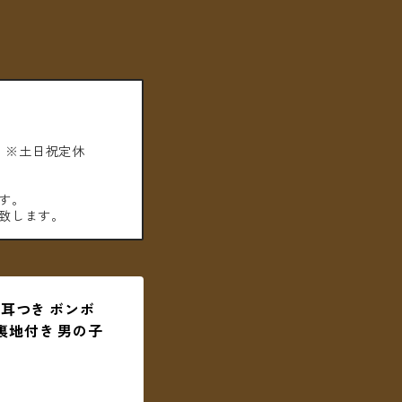
。※土日祝定休
す。
致します。
 耳つき ボンボ
裏地付き 男の子
】