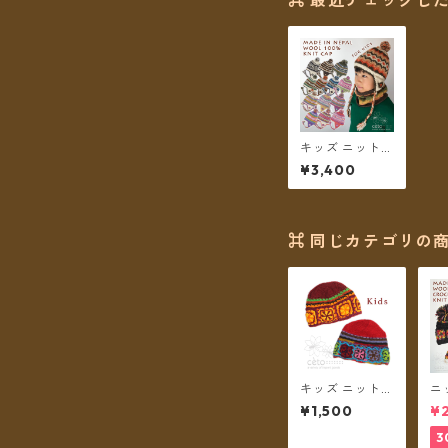
⌘ 最近チェックした
キッズ ニット帽
帽子 耳あて 耳
¥3,400
つき ボンボン
ネパールウール
フリース裏地付
き 男の子 女の
子 【メール便送
⌘ 同じカテゴリの商
料無料】
キッズ ニット帽
ニ
ビーニー ウール
ー
¥1,500
¥2
フリース裏地付
ガ
き クロッシェ
ェ
3