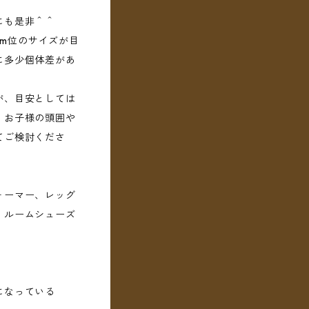
にも是非＾＾
4cm位のサイズが目
に多少個体差があ
が、目安としては
。お子様の頭囲や
てご検討くださ
ォーマー、レッグ
、ルームシューズ
になっている