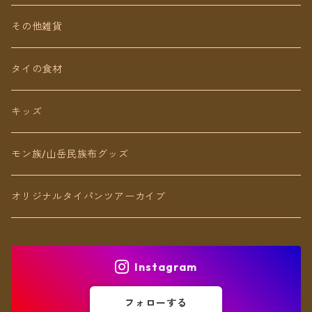
Baby&Kids
キッズ
ピアス（イヤリング）
その他雑貨
ネックレス
タイの食材
リング
キッズ
ブレスレット
モン族/山岳民族布グッズ
アンクレット
オリジナルタイパンツアーカイブ
ヘアアクセ
Instagram
フォローする