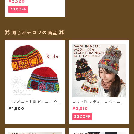
¥2,520
トレインボー ボンボン ネパー
ル ウール100% 耳あて 耳つき
30%OFF
フリース裏地付き 帽子 【メー
ル便送料無料】
⌘ 同じカテゴリの商品 ⌘
キッズ ニット帽 ビーニー ウー
ニット帽 レディース ジュニア
ル フリース裏地付き クロッシ
ガールズ クロシェットレイン
¥1,500
¥2,310
ェ【メール便送料無料】
ボー ボンボン ネパール ウール
100% フリース裏地付き 帽子
30%OFF
【メール便送料無料】