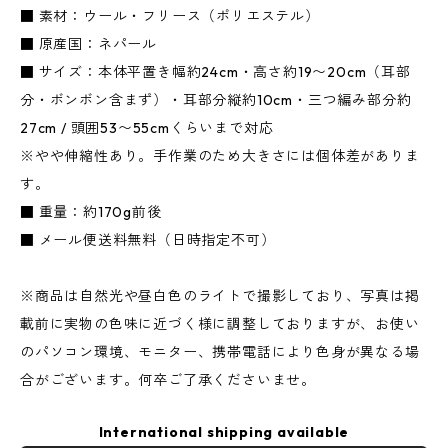
■ 素材：ウール・フリース（ポリエステル）
■ 原産国：ネパール
■ サイズ：本体平置き幅約24cm・高さ約19〜20cm（耳部
分・ボンボン含まず）・耳部分縦約10cm・三つ編み部分約
27cm / 頭囲53〜55cmくらいまで対応
※やや伸縮性あり。手作業のため大きさには個体差がありま
す。
■ 重量：約170g前後
■ メール便送料無料（日時指定不可）
※商品は自然光や昼白色のライトで撮影しており、写真は掲
載前に実物の色味に近づく様に調整しておりますが、お使い
のパソコン環境、モニター、携帯電話により色身が異なる場
合がございます。何卒ご了承くださいませ。
International shipping available