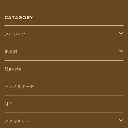
料】
CATAGORY
タイパンツ
定番無地タイパンツ
他衣料
チェトオリジナル
トップス
服飾小物
ロング丈
ワンピース
バッグ＆ポーチ
ミディアム丈
パンツ
財布
ショート丈
スカート
アクセサリー