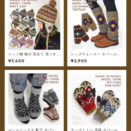
ニット帽 帽子 耳あて 耳つき
レッグウォーマー ネパールウ
ボンボン ネパールウール フリ
ール フリース裏地付き オルテ
¥3,400
¥2,900
ース裏地付き レディース ユニ
ガ柄 2カラー【メール便送料無
セックス【メール便送料無
料】
料】
ルームソックス 靴下 ネパール
キッズミトン 手袋 ネパールウ