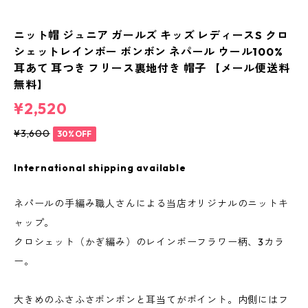
ニット帽 ジュニア ガールズ キッズ レディースS クロ
シェットレインボー ボンボン ネパール ウール100%
耳あて 耳つき フリース裏地付き 帽子 【メール便送料
無料】
¥2,520
¥3,600
30%OFF
International shipping available
ネパールの手編み職人さんによる当店オリジナルのニットキ
ャップ。
クロシェット（かぎ編み）のレインボーフラワー柄、3カラ
ー。
大きめのふさふさボンボンと耳当てがポイント。内側にはフ