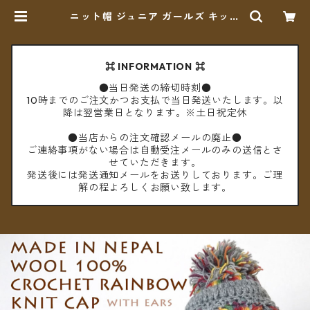
ニット帽 ジュニア ガールズ キッズ
レディースS クロシェットレインボ
ー ボンボン ネパール ウール100%
耳あて 耳つき フリース裏地付き 帽
子 【メール便送料無料】 | cèto
⌘ INFORMATION ⌘
（チェト）
●当日発送の締切時刻●
10時までのご注文かつお支払で当日発送いたします。以
降は翌営業日となります。※土日祝定休
●当店からの注文確認メールの廃止●
ご連絡事項がない場合は自動受注メールのみの送信とさ
せていただきます。
発送後には発送通知メールをお送りしております。ご理
解の程よろしくお願い致します。