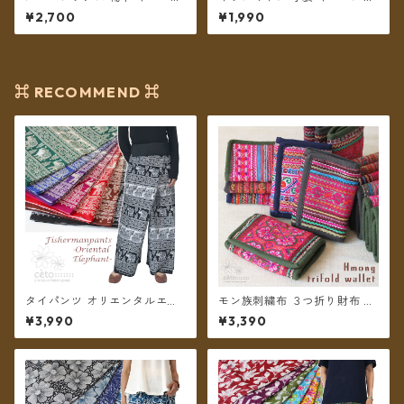
ウール フリース裏地付き 22〜
ール コットン裏地付き 2カラ
¥2,700
¥1,990
25cm 2カラー【メール便送料
ー 【メール便送料無料】
無料】
⌘ RECOMMEND ⌘
タイパンツ オリエンタルエレ
モン族刺繍布 ３つ折り財布 ＊
ファント 7カラー A リゾパン
メール便送料無料＊
¥3,990
¥3,390
ロング丈【メール便送料無
料】