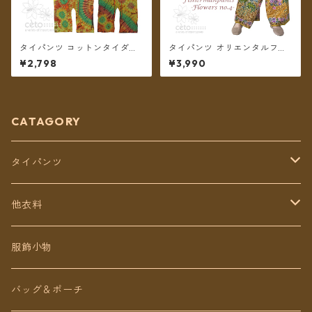
タイパンツ コットンタイダイ
タイパンツ オリエンタルフラ
ミディアム丈（グリーン系）
ワー 6カラー リゾパン No.4
¥2,798
¥3,990
★全4種★【メール便送料無
ロング丈【メール便送料無
料】
料】
CATAGORY
タイパンツ
定番無地タイパンツ
他衣料
チェトオリジナル
トップス
服飾小物
ロング丈
ワンピース
バッグ＆ポーチ