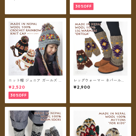
ェ【メール便送料無料】
ボー ボンボン ネパール ウール
100% フリース裏地付き 帽子
30%OFF
【メール便送料無料】
ニット帽 ジュニア ガールズ キ
レッグウォーマー ネパールウ
ッズ レディースS クロシェッ
ール フリース裏地付き オルテ
¥2,520
¥2,900
トレインボー ボンボン ネパー
ガ柄 2カラー【メール便送料無
ル ウール100% 耳あて 耳つき
料】
30%OFF
フリース裏地付き 帽子 【メー
ル便送料無料】