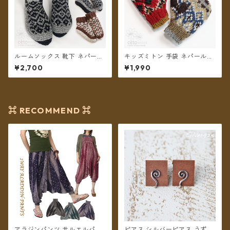
ルームソックス 靴下 ネパール
キッズミトン 手袋 ネパールウ
ウール フリース裏地付き 22〜
ール コットン裏地付き 2カラ
¥2,700
¥1,990
25cm 2カラー【メール便送料
ー 【メール便送料無料】
無料】
⌘ RECOMMEND ⌘
アラジンパンツ サルエルパン
ピアス シルバーピアス うず