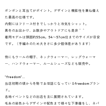
ボンボンと耳当てがポイント。デザインと機能性を兼ね備え
た最高の仕様です。
内側にはフリース付きでしっかりと冷気をシャット。
真冬のお出かけ、お散歩やアウトドアにも是非＾＾
着用モデルは頭囲約55cm。54〜57cm位までのサイズが目安
です。（手編みのため大きさに多少個体差があります）
他にもウールの帽子、ネックウォーマー、レッグウォーマ
ー、ハンドウォーマー、ルームシューズなども販売中。
"freedom"...
当店初期の頃から冬物でお世話になっているfreedomブラン
ド。
各地イベントなどの出店を主に展開されています。
毛糸の染色からデザインや配色まで様々な下準備をし、ネパ