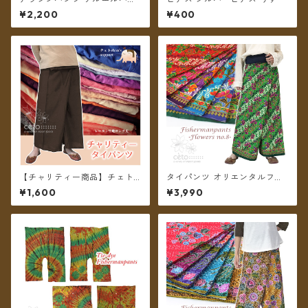
ツ 2WAY レーヨン Bタイプ ド
¥2,200
¥400
ットフェザー 【メール便送料
無料】
【チャリティー商品】チェトc
タイパンツ オリエンタルフラ
han support チャリティータ
ワー 6カラー リゾパン No.8
¥1,600
¥3,990
イパンツ レーヨンロング丈
ロング丈【メール便送料無
料】