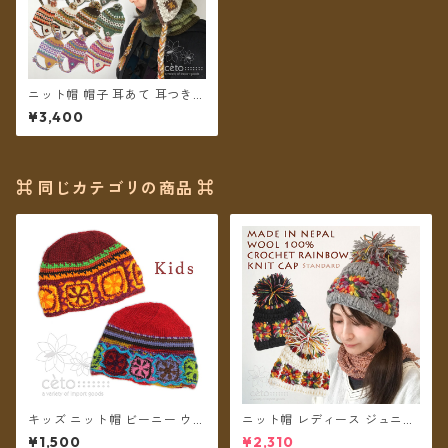
ニット帽 帽子 耳あて 耳つき
ボンボン ネパールウール フリ
¥3,400
ース裏地付き レディース ユニ
セックス【メール便送料無
料】
⌘ 同じカテゴリの商品 ⌘
キッズ ニット帽 ビーニー ウー
ニット帽 レディース ジュニア
ル フリース裏地付き クロッシ
ガールズ クロシェットレイン
¥1,500
¥2,310