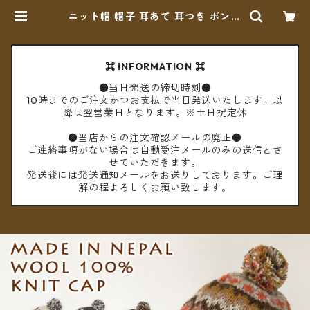
ニット帽 帽子 耳あて 耳つき ボンボ
ン ネパールウール フリース裏地付
き レディース ユニセックス【メー
ル便送料無料】 | cèto（チェト）
⌘ INFORMATION ⌘
●当日発送の締切時刻●
10時までのご注文かつお支払で当日発送いたします。以
降は翌営業日となります。※土日祝定休
●当店からの注文確認メールの廃止●
ご連絡事項がない場合は自動受注メールのみの送信とさ
せていただきます。
発送後には発送通知メールをお送りしております。ご理
解の程よろしくお願い致します。