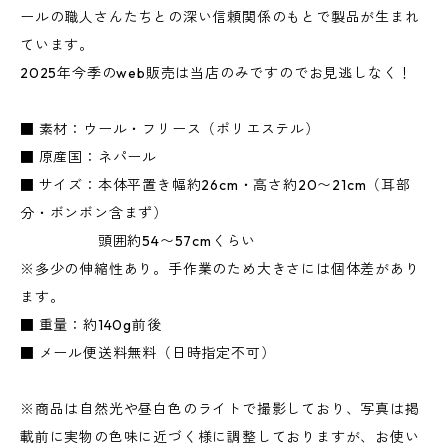
ールの職人さんたちとの深い信頼関係のもとで製品が生まれ
ています。
2025年今季のweb販売は当店のみですのでお見逃しなく！
■ 素材：ウール・フリース（ポリエステル）
■ 原産国：ネパール
■ サイズ：本体平置き幅約26cm・高さ約20〜21cm（耳部
分・ボンボン含まず）
頭囲約54〜57cmくらい
※多少の伸縮性あり。手作業のため大きさには個体差があり
ます。
■ 重量：約140g前後
■ メール便送料無料（日時指定不可）
※商品は自然光や昼白色のライトで撮影しており、写真は掲
載前に実物の色味に近づく様に調整しておりますが、お使い