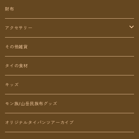
ミディアム丈
パンツ
財布
ショート丈
スカート
アクセサリー
Baby&Kids
キッズ
ピアス（イヤリング）
その他雑貨
ネックレス
タイの食材
リング
キッズ
ブレスレット
モン族/山岳民族布グッズ
アンクレット
オリジナルタイパンツアーカイブ