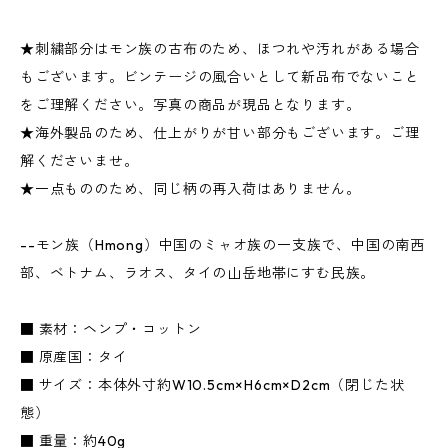
★刺繍部分はモン族の古布のため、ほつれや汚れがある場合
もございます。ビンテージの風合いとして新品布でないこと
をご理解ください。写真の商品が現品となります。
★海外製品のため、仕上がりが甘い部分もございます。ご理
解くださいませ。
★一点もののため、同じ柄の再入荷はありません。
--モン族（Hmong）中国のミャオ族の一支族で、中国の南西
部、ベトナム、ラオス、タイの山岳地帯にすむ民族。
■ 素材：ヘンプ・コットン
■ 原産国：タイ
■ サイズ：本体外寸約W10.5cm×H6cm×D2cm（閉じた状
態）
■ 重量：約40g