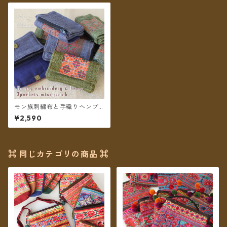
モン族刺繍布と手織りヘンプ 3
ポケット ミニポーチ コインケ
¥2,590
ース ＊メール便送料無料＊
⌘ 同じカテゴリの商品 ⌘