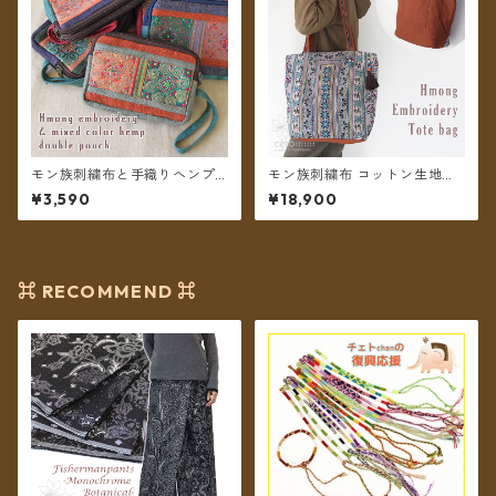
モン族刺繍布と手織りヘンプ
モン族刺繍布 コットン生地ト
ミックスカラー ダブルポーチ
ートバッグ クロスステッチ B
¥3,590
¥18,900
＊メール便送料無料＊
＊送料無料＊
⌘ RECOMMEND ⌘