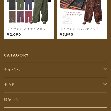
タイパンツ ストライプコット
タイパンツ バリバティック柄
ン ポケット付き ロング丈 6カ
ブラウン 5タイプ リゾパン ロ
¥2,090
¥3,990
ラー【メール便送料無料】
ング丈【メール便送料無料】
CATAGORY
タイパンツ
定番無地タイパンツ
他衣料
チェトオリジナル
トップス
服飾小物