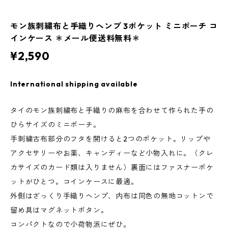
モン族刺繍布と手織りヘンプ 3ポケット ミニポーチ コ
インケース ＊メール便送料無料＊
¥2,590
International shipping available
タイのモン族刺繍布と手織りの麻布を合わせて作られた手の
ひらサイズのミニポーチ。
手刺繍古布部分のフタを開けると2つのポケット。リップや
アクセサリーやお薬、キャンディーなど小物入れに。（クレ
カサイズのカード類は入りません）裏面にはファスナーポケ
ットがひとつ。コインケースに最適。
外側はざっくり手織りヘンプ、内布は同色の無地コットンで
留め具はマグネットボタン。
コンパクトなので小荷物派にぜひ。