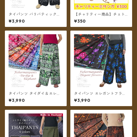
タイパンツ バリバティック柄
【チャリティー商品】チェトc
モノトーン ボタニカル 3タイ
hanのチャリティーミサンガ
¥3,990
¥350
プ リゾパン ロング丈【メール
便送料無料】
タイパンツ タイダイ＆エレフ
タイパンツ エレガントフラワ
ァントプリント リゾパン 7カ
ー 6カラー リゾパン ロング丈
¥3,990
¥3,990
ラー ロング丈【メール便送料
【メール便送料無料】
無料】