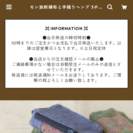
モン族刺繍布と手織りヘンプ 3ポケ
ット ミニポーチ コインケース ＊メ
ール便送料無料＊ | cèto（チェト）
⌘ INFORMATION ⌘
●当日発送の締切時刻●
10時までのご注文かつお支払で当日発送いたします。以
降は翌営業日となります。※土日祝定休
●当店からの注文確認メールの廃止●
ご連絡事項がない場合は自動受注メールのみの送信とさ
せていただきます。
発送後には発送通知メールをお送りしております。ご理
解の程よろしくお願い致します。