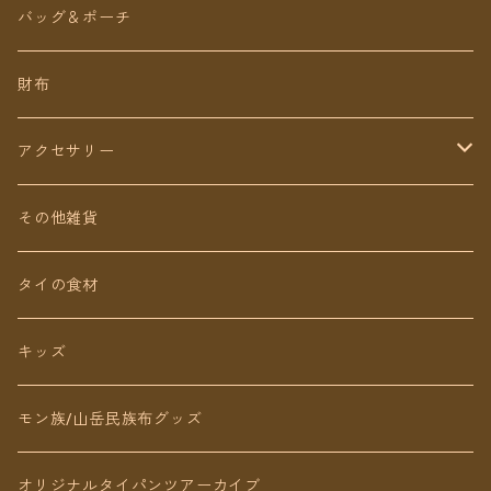
ロング丈
ワンピース
バッグ＆ポーチ
ミディアム丈
パンツ
財布
ショート丈
スカート
アクセサリー
Baby&Kids
キッズ
ピアス（イヤリング）
その他雑貨
ネックレス
タイの食材
リング
キッズ
ブレスレット
モン族/山岳民族布グッズ
アンクレット
オリジナルタイパンツアーカイブ