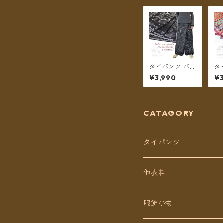
タイパンツ バリ
タ
バティック柄 モ
ド
¥3,990
¥
ノトーン ボタニ
n
カル 3タイプ リ
ト
ゾパン ロング丈
イ
【メール便送料
ロ
無料】
ル
CATAGORY
タイパンツ
定番無地タイパンツ
他衣料
チェトオリジナル
トップス
服飾小物