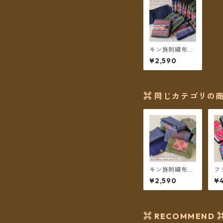
モン族刺繍布と
手織りヘンプ ２
¥2,590
つ折り財布 ＊メ
ール便送料無料
＊
⌘ 同じカテゴリの商
モン族刺繍布と
フ
手織りヘンプ 3
長
¥2,590
¥
ポケット ミニポ
ン
ーチ コインケー
ル
ス ＊メール便送
料無料＊
⌘ RECOMMEND 