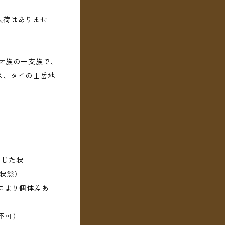
入荷はありませ
ャオ族の一支族で、
ス、タイの山岳地
（閉じた状
た状態）
類により個体差あ
不可）