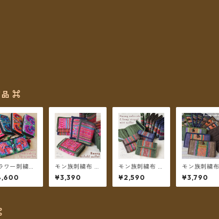
品 ⌘
ラワー刺繍の
モン族刺繍布 ３
モン族刺繍布 ス
モン族刺繍
財布 タイ モ
つ折り財布 ＊メ
トライプミニ財
手織りヘンプ
4,600
¥3,390
¥2,590
¥3,790
族刺繍 ＊メー
ール便送料無料
布 ＊メール便送
つ折り長財布
便送料無料＊
＊
料無料＊
メール便送
料＊
⌘