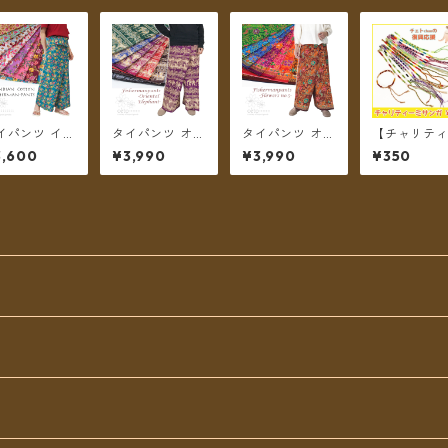
イパンツ イン
タイパンツ オリ
タイパンツ オリ
【チャリテ
綿 インド更紗
エンタルエレフ
エンタルフラワ
商品】チェト
3,600
¥3,990
¥3,990
¥350
o.9 花柄プリン
ァント 7カラー
ー 7カラー リゾ
anのチャリ
いろいろ 4タ
B リゾパン ロン
パン No.5 ロン
ーミサンガ
プ全8カラー
グ丈【メール便
グ丈【メール便
ング丈【メー
送料無料】
送料無料】
便送料無料】