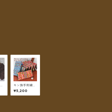
布と
モン族手刺繍の
 ２
長財布 クロスス
¥5,200
 ＊
テッチ ハンドワ
料無
ーク ＊メール便
送料無料＊