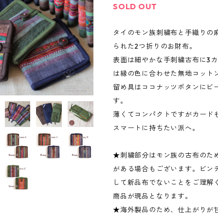
SOLD OUT
タイのモン族刺繍布と手織りの
られた2つ折りのお財布。
表面は細やかな手刺繍古布に3
は縁の色に合わせた無地コット
留め具はココナッツボタンにビ
す。
薄くてコンパクトですがカード
スマートに持ちたい派へ。
★刺繍部分はモン族の古布のた
がある場合もございます。ビン
して新品布でないことをご理解
商品が現品となります。
★海外製品のため、仕上がりが