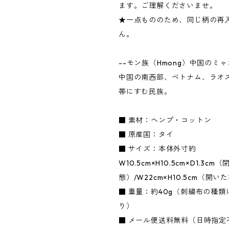
ます。ご理解くださいませ。
★一点もののため、同じ柄の再
ん。
--モン族（Hmong）中国のミ
中国の南西部、ベトナム、ラオ
帯にすむ民族。
■ 素材：ヘンプ・コットン
■ 原産国：タイ
■ サイズ：本体外寸約
W10.5cm×H10.5cm×D1.3cm
態）/W22cm×H10.5cm（開い
■ 重量：約40g（刺繍布の種
り）
■ メール便送料無料（日時指定