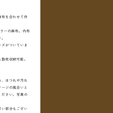
麻布を合わせて作
カラーの麻布。内布
ン。
ーズがついていま
も数枚収納可能。
め、ほつれや汚れ
テージの風合いと
ください。写真の
甘い部分もござい