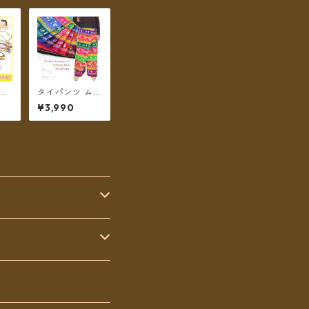
ィー
タイパンツ ムエ
ch
タイエレファン
¥3,990
ティ
ト カラフルボー
ダー 7カラー リ
ゾパン ロング丈
【メール便送料
無料】