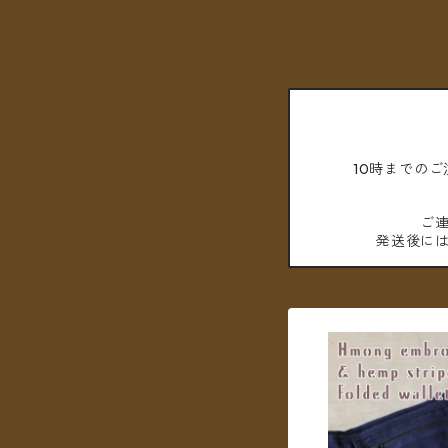
10時までの
ご
発送後に