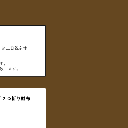
。※土日祝定休
す。
致します。
 ２つ折り財布