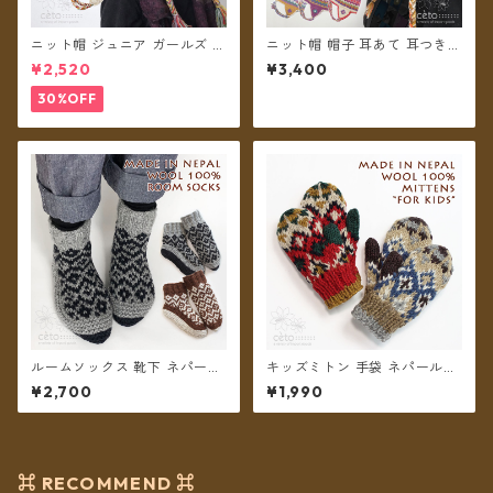
ニット帽 ジュニア ガールズ キ
ニット帽 帽子 耳あて 耳つき
ッズ レディースS クロシェッ
ボンボン ネパールウール フリ
¥2,520
¥3,400
トレインボー ボンボン ネパー
ース裏地付き レディース ユニ
ル ウール100% 耳あて 耳つき
セックス【メール便送料無
30%OFF
フリース裏地付き 帽子 【メー
料】
ル便送料無料】
ルームソックス 靴下 ネパール
キッズミトン 手袋 ネパールウ
ウール フリース裏地付き 22〜
ール コットン裏地付き 2カラ
¥2,700
¥1,990
25cm 2カラー【メール便送料
ー 【メール便送料無料】
無料】
⌘ RECOMMEND ⌘