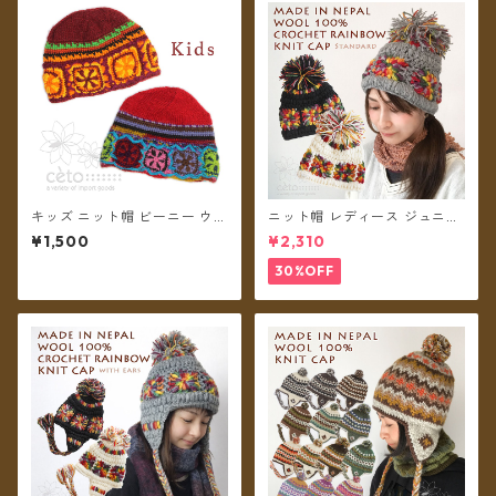
キッズ ニット帽 ビーニー ウー
ニット帽 レディース ジュニア
ル フリース裏地付き クロッシ
ガールズ クロシェットレイン
¥1,500
¥2,310
ェ【メール便送料無料】
ボー ボンボン ネパール ウール
100% フリース裏地付き 帽子
30%OFF
【メール便送料無料】