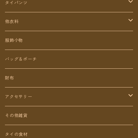
タイパンツ
定番無地タイパンツ
他衣料
チェトオリジナル
トップス
服飾小物
ロング丈
ワンピース
バッグ＆ポーチ
ミディアム丈
パンツ
財布
ショート丈
スカート
アクセサリー
Baby&Kids
キッズ
ピアス（イヤリング）
その他雑貨
ネックレス
タイの食材