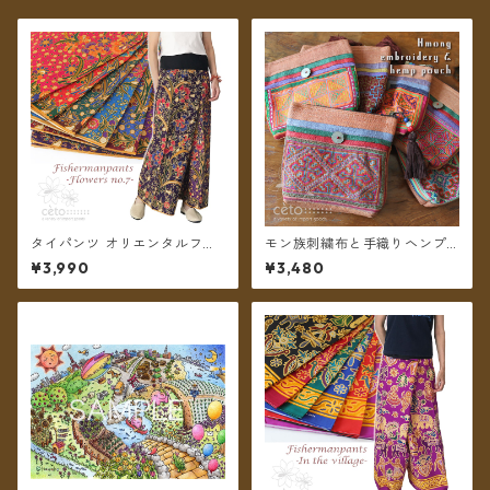
タイパンツ オリエンタルフラ
モン族刺繍布と手織りヘンプ
ワー 6カラー リゾパン No.7 ロ
フリンジチャームのポーチ ＊
¥3,990
¥3,480
ング丈【メール便送料無料】
メール便送料無料＊