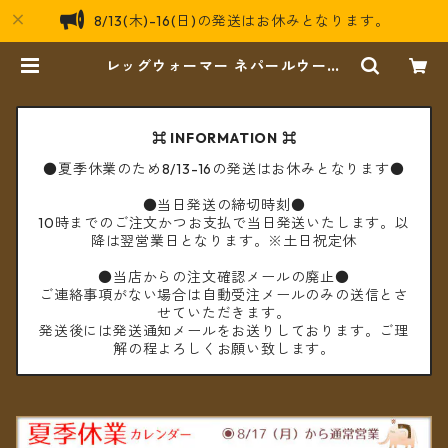
8/13(木)-16(日)の発送はお休みとなります。
レッグウォーマー ネパールウール
フリース裏地付き オルテガ柄 2カラ
ー【メール便送料無料】 | cèto（チ
ェト）
⌘ INFORMATION ⌘
●夏季休業のため8/13-16の発送はお休みとなります●
●当日発送の締切時刻●
10時までのご注文かつお支払で当日発送いたします。以
降は翌営業日となります。※土日祝定休
●当店からの注文確認メールの廃止●
ご連絡事項がない場合は自動受注メールのみの送信とさ
せていただきます。
発送後には発送通知メールをお送りしております。ご理
解の程よろしくお願い致します。