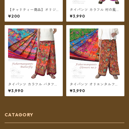
【チャリティー商品】オリジ
タイパンツ カラフル 村の風景
ナル チャリティポストカード
プリント 6カラー リゾパン ロ
¥200
¥3,990
～We are all alive 2～
ング丈【メール便送料無料】
タイパンツ カラフル バタフラ
タイパンツ オリエンタルフラ
イプリント 6カラー リゾパン
ワー 7カラー リゾパン No.5 ロ
¥3,990
¥3,990
ロング丈【メール便送料無
ング丈【メール便送料無料】
料】
CATAGORY