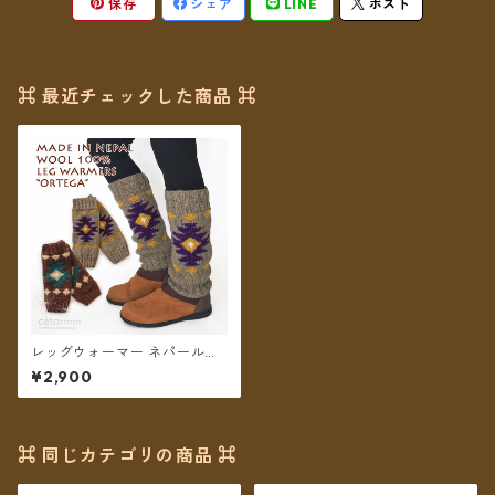
保存
シェア
LINE
ポスト
⌘ 最近チェックした商品 ⌘
レッグウォーマー ネパールウ
ール フリース裏地付き オルテ
¥2,900
ガ柄 2カラー【メール便送料無
料】
⌘ 同じカテゴリの商品 ⌘