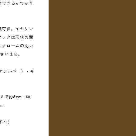
荷できるかわかり
換可能。イヤリン
フックは形状の関
にクロームの丸カ
ださいませ。
オシルバー）・キ
まで約6cm・幅
cm
不可）