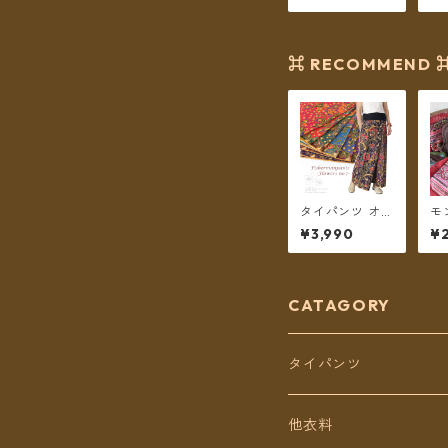
繍古布 舟形
繍
【メール便送料
ン
無料】
便
⌘ RECOMMEND 
タイパンツ オリ
モ
エンタルフラワ
ざ
¥3,990
¥
ー 6カラー リゾ
ン
パン No.7 ロン
ー
グ丈【メール便
送
送料無料】
CATAGORY
タイパンツ
定番無地タイパンツ
他衣料