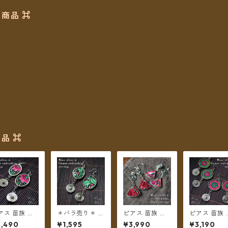
商品 ⌘
品 ⌘
アス 苗族 ミ
＊バラ売り＊ ピ
ピアス 苗族 ミ
ピアス 苗族 
オシルバー 刺
アス 苗族 ミャ
ャオシルバー 刺
ャオシルバー
3,490
¥1,595
¥3,990
¥3,190