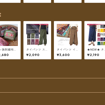
布 楕円型 ピ
オシルバー 刺繍
繍古布 三角形
ラワー刺繍 
ク系 【メール
布 楕円型 グリ
【メール便送料
【メール便
送料無料】
ーン系 【メール
無料】
無料】
便送料無料】
⌘
ン族刺繍布と
タイパンツ スト
タイパンツ イン
★NEW★ タ
っくりコット
ライプコットン
ド綿 インド更紗
パンツ コッ
2,680
¥2,090
¥3,600
¥2,190
のスクエアポ
ポケット付き ロ
no.8 花柄プリン
無地 ポケッ
チ ＊メール便
ング丈 6カラー
トいろいろ 7タ
き ミディア
料無料＊
【メール便送料
イプ ロング丈
ショート ハ
無料】
【メール便送料
【メール便
無料】
無料】