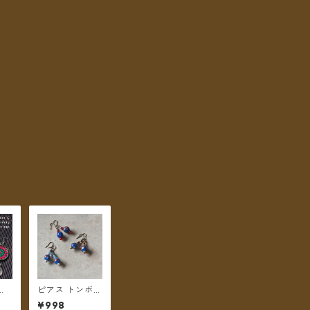
ミ
ピアス トンボ玉
 フ
ブルー 【メール
¥998