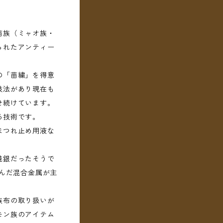
苗族（ミャオ族・
られたアンティー
の「苗繍」を得意
技法があり現在も
せ続けています。
る技術です。
ほつれ止め用液な
純銀だったそうで
含んだ混合金属が主
族布の取り扱いが
モン族のアイテム