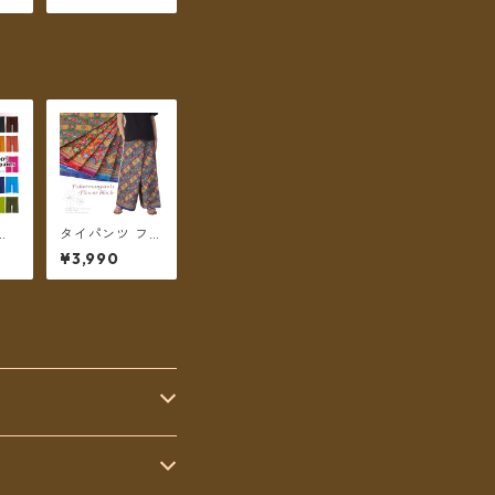
丸型
便送料無料】
送料
イ
タイパンツ フラ
トン
ワーブロックプ
¥3,990
ト付
リント 6カラー
ム丈
リゾパン ロング
ーフ
丈【メール便送
送料
料無料】