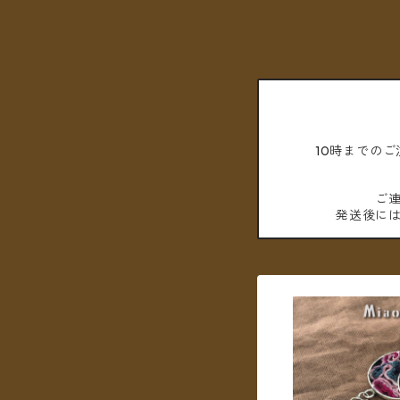
10時までの
ご
発送後に