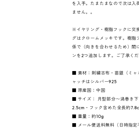
を入手。たまたまなので次は入
ません。。
※イヤリング・樹脂フックに交
グはクロームメッキです。樹脂
係で（向きを合わせるため）間
ンを2つ追加します。ご了承く
■ 素材：刺繍古布・苗銀（ミャ
ャッチはシルバー925
■ 原産国：中国
■ サイズ： 月型部分〜渦巻き下
2.5cm・フック含めた全長約7.8
■ 重量：約10g
■ メール便送料無料（日時指定