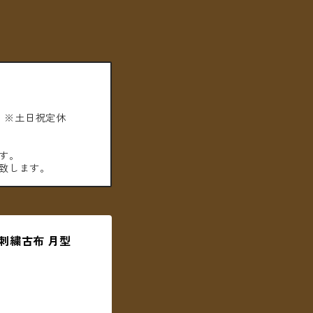
。※土日祝定休
す。
致します。
 刺繍古布 月型