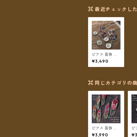
⌘ 最近チェックした
ピアス 苗族 ミ
ャオシルバー 刺
¥3,490
繍古布 月型
【メール便送料
無料】
⌘ 同じカテゴリの商
ピアス 苗族 ミ
ピ
ャオシルバー 刺
ャ
¥3,990
¥