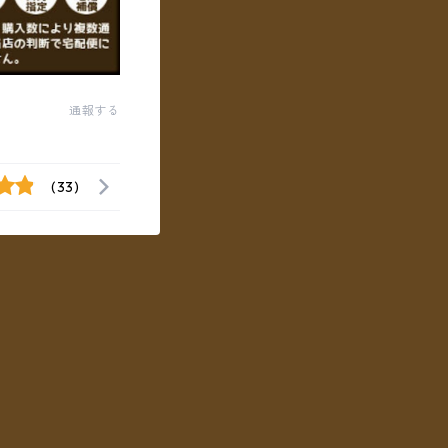
通報する
(33)