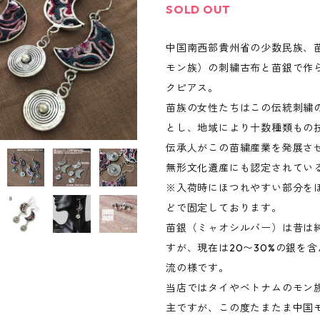
SOLD OUT
中国南西部貴州省の少数民族、
モン族）の刺繍古布と苗銀で作
クピアス。
苗族の女性たちはこの伝統刺繍
とし、地域により十数種類もの
伝承人がこの苗繍産業を発展さ
無形文化遺産にも認定されてい
※入荷時にほつれやすい部分を
どで固定しております。
苗銀（ミャオシルバー）は昔は
すが、現在は20〜30%の銀を
流の様です。
当店ではタイやベトナムのモン
主ですが、この度たまたま中国