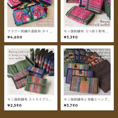
フラワー刺繍の長財布 タイ モ
モン族刺繍布 ３つ折り財布 ＊
ン族刺繍 ＊メール便送料無料
メール便送料無料＊
¥4,600
¥3,390
＊
モン族刺繍布 ストライプミニ
モン族刺繍布と手織りヘンプ
財布 ＊メール便送料無料＊
２つ折り長財布 ＊メール便送
¥2,590
¥3,790
料無料＊