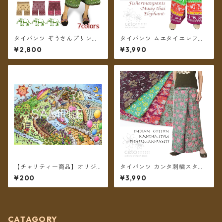
タイパンツ ぞうさんプリント
タイパンツ ムエタイエレファ
ミディアム丈 ★7カラー★【メ
ント カラフルボーダー 7カラ
¥2,800
¥3,990
ール便送料無料】
ー リゾパン ロング丈【メール
便送料無料】
【チャリティー商品】オリジ
タイパンツ カンタ刺繍スタイ
ナル チャリティポストカード
ル インド綿 インド更紗 no.1
¥200
¥3,990
～We are all alive 2～
フラワープリント 4タイプ ロ
ング丈【メール便送料無料】
CATAGORY