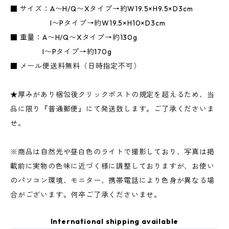
■ サイズ：A〜H/Q〜Xタイプ→約W19.5×H9.5×D3cm
I〜Pタイプ→約W19.5×H10×D3cm
■ 重量：A〜H/Q〜Xタイプ→約130g
I〜Pタイプ→約170g
■ メール便送料無料（日時指定不可）
★厚みがあり梱包後クリックポストの規定を超えるため、当
品に限り『普通郵便』にて発送致します。ご了承くださいま
せ。
※商品は自然光や昼白色のライトで撮影しており、写真は掲
載前に実物の色味に近づく様に調整しておりますが、お使い
のパソコン環境、モニター、携帯電話により色身が異なる場
合がございます。何卒ご了承くださいませ。
International shipping available