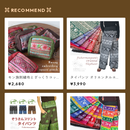
⌘ RECOMMEND ⌘
モン族刺繍布とざっくりコッ
タイパンツ オリエンタルエレ
トンのスクエアポーチ ＊メー
ファント 7カラー A リゾパン
¥2,680
¥3,990
ル便送料無料＊
ロング丈【メール便送料無
料】