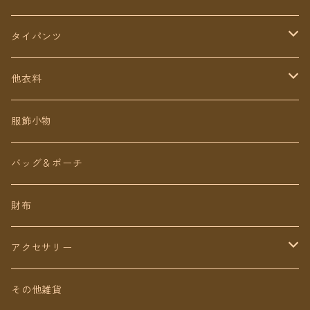
タイパンツ
定番無地タイパンツ
他衣料
チェトオリジナル
トップス
服飾小物
ロング丈
ワンピース
バッグ＆ポーチ
ミディアム丈
パンツ
財布
ショート丈
スカート
アクセサリー
Baby&Kids
キッズ
ピアス（イヤリング）
その他雑貨