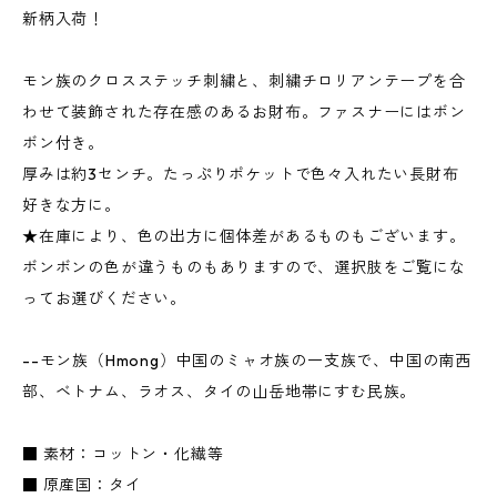
新柄入荷！
モン族のクロスステッチ刺繍と、刺繍チロリアンテープを合
わせて装飾された存在感のあるお財布。ファスナーにはボン
ボン付き。
厚みは約3センチ。たっぷりポケットで色々入れたい長財布
好きな方に。
★在庫により、色の出方に個体差があるものもございます。
ボンボンの色が違うものもありますので、選択肢をご覧にな
ってお選びください。
--モン族（Hmong）中国のミャオ族の一支族で、中国の南西
部、ベトナム、ラオス、タイの山岳地帯にすむ民族。
■ 素材：コットン・化繊等
■ 原産国：タイ