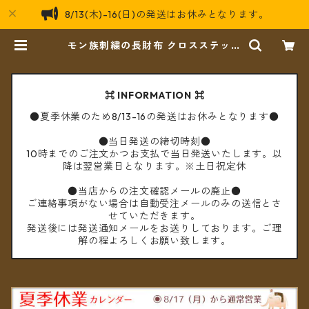
8/13(木)-16(日)の発送はお休みとなります。
モン族刺繍の長財布 クロスステッチ
チロリアン刺繍テープ ＊メール便送
料無料＊ | cèto（チェト）
⌘ INFORMATION ⌘
●夏季休業のため8/13-16の発送はお休みとなります●
●当日発送の締切時刻●
10時までのご注文かつお支払で当日発送いたします。以
降は翌営業日となります。※土日祝定休
●当店からの注文確認メールの廃止●
ご連絡事項がない場合は自動受注メールのみの送信とさ
せていただきます。
発送後には発送通知メールをお送りしております。ご理
解の程よろしくお願い致します。