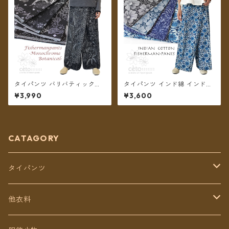
タイパンツ バリバティック柄
タイパンツ インド綿 インド更
モノトーン ボタニカル 3タイ
紗 no.13 ネイビー&モノトーン
¥3,990
¥3,600
プ リゾパン ロング丈【メール
フラワープリント 3タイプ全4
便送料無料】
カラー ロング丈【メール便送
料無料】
CATAGORY
タイパンツ
定番無地タイパンツ
他衣料