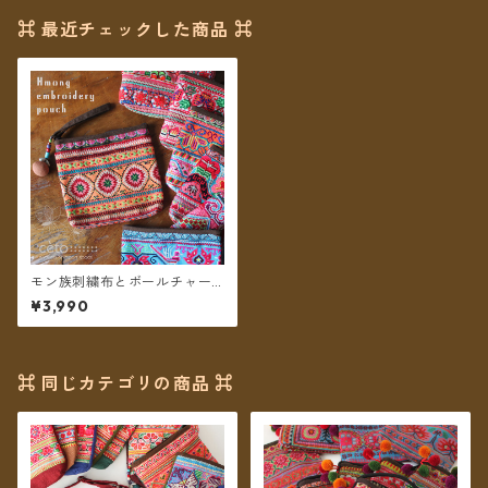
⌘ 最近チェックした商品 ⌘
モン族刺繍布とボールチャー
ムのポーチ ＊メール便送料無
¥3,990
料＊
⌘ 同じカテゴリの商品 ⌘