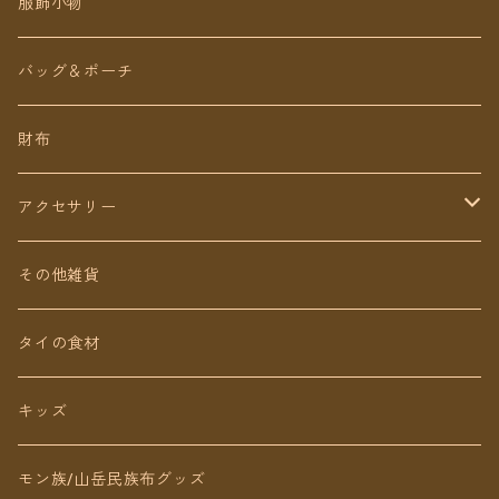
チェトオリジナル
トップス
服飾小物
ロング丈
ワンピース
バッグ＆ポーチ
ミディアム丈
パンツ
財布
ショート丈
スカート
アクセサリー
Baby&Kids
キッズ
ピアス（イヤリング）
その他雑貨
ネックレス
タイの食材
リング
キッズ
ブレスレット
モン族/山岳民族布グッズ