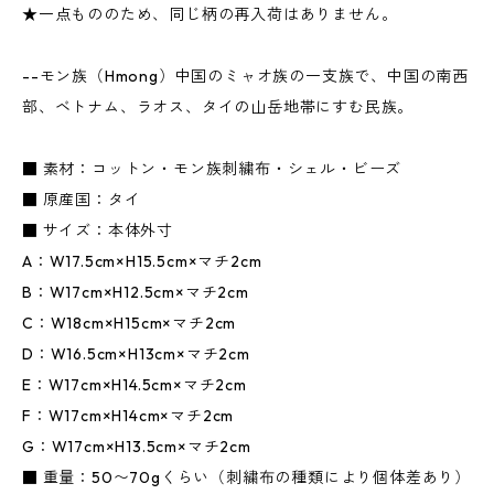
★一点もののため、同じ柄の再入荷はありません。
--モン族（Hmong）中国のミャオ族の一支族で、中国の南西
部、ベトナム、ラオス、タイの山岳地帯にすむ民族。
■ 素材：コットン・モン族刺繍布・シェル・ビーズ
■ 原産国：タイ
■ サイズ：本体外寸
A：W17.5cm×H15.5cm×マチ2cm
B：W17cm×H12.5cm×マチ2cm
C：W18cm×H15cm×マチ2cm
D：W16.5cm×H13cm×マチ2cm
E：W17cm×H14.5cm×マチ2cm
F：W17cm×H14cm×マチ2cm
G：W17cm×H13.5cm×マチ2cm
■ 重量：50〜70gくらい（刺繍布の種類により個体差あり）