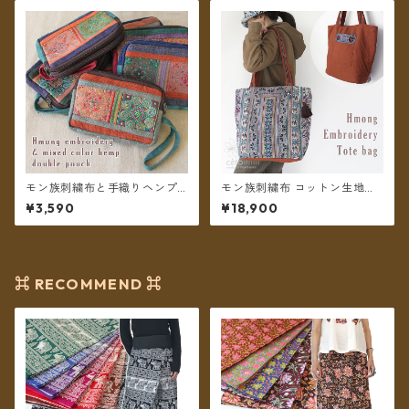
モン族刺繍布と手織りヘンプ
モン族刺繍布 コットン生地ト
ミックスカラー ダブルポーチ
ートバッグ クロスステッチ B
¥3,590
¥18,900
＊メール便送料無料＊
＊送料無料＊
⌘ RECOMMEND ⌘