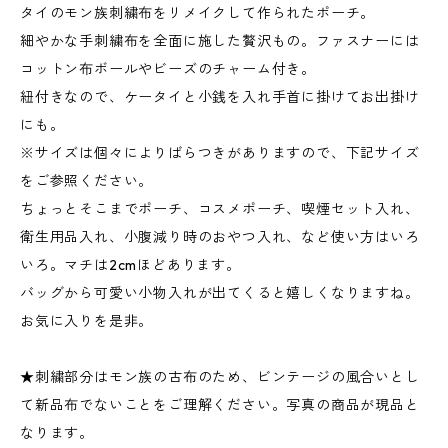
タイのモン族刺繍布をリメイクして作られたポーチ。
細やかな手刺繍布を全面に施した贅沢もの。ファスナーには
コットン布ボールやビーズのチャーム付き。
紐付きなので、ケータイと小銭を入れ手首に掛けてお出掛け
にも。
※サイズは個々によりばらつきがありますので、下記サイズ
をご参照ください。
ちょっとそこまでポーチ、コスメポーチ、喫煙セット入れ、
衛生用品入れ、小腹減り時のおやつ入れ、など使い方はいろ
いろ。マチは2cmほどあります。
バッグから可愛い小物入れが出てくると嬉しくなりますね。
お気に入りを是非。
★刺繍部分はモン族の古布のため、ビンテージの風合いとし
て新品布でないことをご理解ください。写真の商品が現品と
なります。