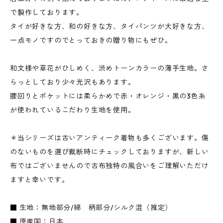
で製作しております。
タイが好きな方、和の好きな方、タイパンツが大好きな方、
一点モノですのでとっておきの贈り物にもぜひ。
和文様や草花がひしめく、渋めトーンカラーの薄手生地。さ
らっとしており少々光沢もあります。
腰回りとポケットには柔らかめで赤・オレンジ・黒の3色糸
が使われているこだわり生地を使用。
＊当シリーズは古いアンティーク着物も多くございます。傷
のないものを選び裁断時にチェックしておりますが、新しい
布ではございませんので古布独特の風合いをご理解いただけ
ますと幸いです。
■ 生地：無地部分/綿 柄部分/シルク混（推定）
■ 原産国：日本