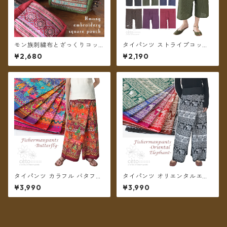
モン族刺繍布とざっくりコッ
タイパンツ ストライプコット
トンのスクエアポーチ ＊メー
ン ポケット付き ミディアム丈
¥2,680
¥2,190
ル便送料無料＊
6カラー【メール便送料無料】
タイパンツ カラフル バタフラ
タイパンツ オリエンタルエレ
イプリント 6カラー リゾパン
ファント 7カラー A リゾパン
¥3,990
¥3,990
ロング丈【メール便送料無
ロング丈【メール便送料無
料】
料】