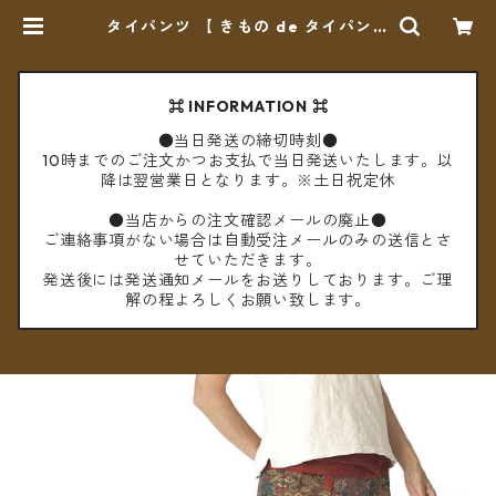
タイパンツ 【 きもの de タイパンツ
】no-24 ＊送料無料＊ | cèto（チ
ェト）
⌘ INFORMATION ⌘
●当日発送の締切時刻●
10時までのご注文かつお支払で当日発送いたします。以
降は翌営業日となります。※土日祝定休
●当店からの注文確認メールの廃止●
ご連絡事項がない場合は自動受注メールのみの送信とさ
せていただきます。
発送後には発送通知メールをお送りしております。ご理
解の程よろしくお願い致します。