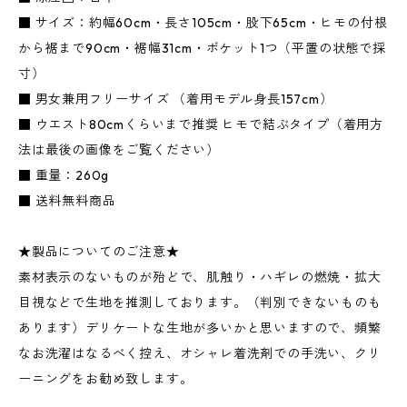
■ サイズ：約幅60cm・長さ105cm・股下65cm・ヒモの付根
から裾まで90cm・裾幅31cm・ポケット1つ（平置の状態で採
寸）
■ 男女兼用フリーサイズ （着用モデル身長157cm）
■ ウエスト80cmくらいまで推奨 ヒモで結ぶタイプ（着用方
法は最後の画像をご覧ください）
■ 重量：260g
■ 送料無料商品
★製品についてのご注意★
素材表示のないものが殆どで、肌触り・ハギレの燃焼・拡大
目視などで生地を推測しております。（判別できないものも
あります）デリケートな生地が多いかと思いますので、頻繁
なお洗濯はなるべく控え、オシャレ着洗剤での手洗い、クリ
ーニングをお勧め致します。