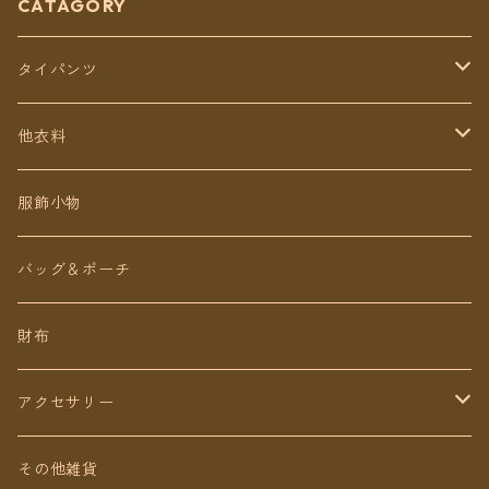
CATAGORY
タイパンツ
定番無地タイパンツ
他衣料
チェトオリジナル
トップス
服飾小物
ロング丈
ワンピース
バッグ＆ポーチ
ミディアム丈
パンツ
財布
ショート丈
スカート
アクセサリー
Baby&Kids
キッズ
ピアス（イヤリング）
その他雑貨