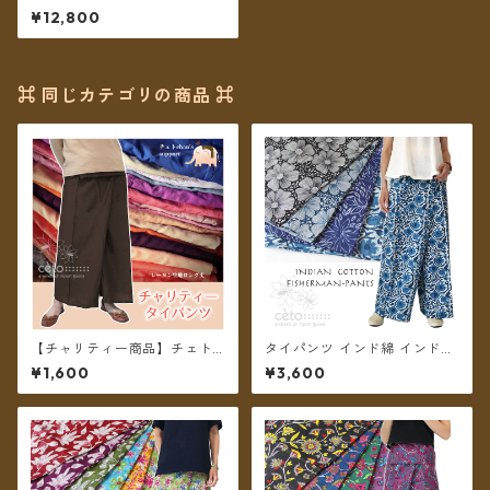
パンツ 】no-24 ＊送料無料＊
¥12,800
⌘ 同じカテゴリの商品 ⌘
【チャリティー商品】チェトc
タイパンツ インド綿 インド更
han support チャリティータ
紗 no.13 ネイビー&モノトーン
¥1,600
¥3,600
イパンツ レーヨンロング丈
フラワープリント 3タイプ全4
カラー ロング丈【メール便送
料無料】