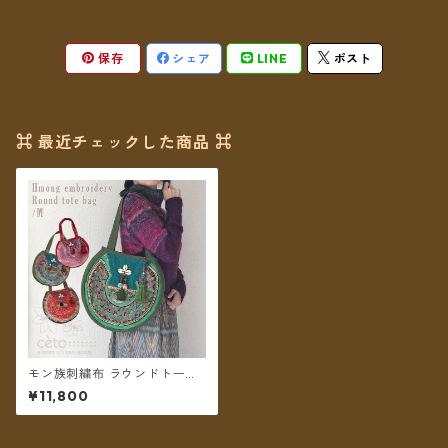
保存
シェア
LINE
ポスト
⌘ 最近チェックした商品 ⌘
モン族刺繍布 ラウンドトート
バッグ M 花柄 渦巻き ＊送料
¥11,800
無料＊