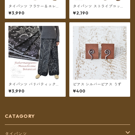
タイパンツ フラワー＆エレフ
タイパンツ ストライプコット
ァントプリント 7カラー リゾ
ン ポケット付き ミディアム丈
¥3,990
¥2,190
パン ロング丈【メール便送料
6カラー【メール便送料無料】
無料】
タイパンツ バリバティック柄
ピアス シルバーピアス うず
モノトーン ボタニカル 3タイ
¥3,990
¥400
プ リゾパン ロング丈【メール
便送料無料】
CATAGORY
タイパンツ