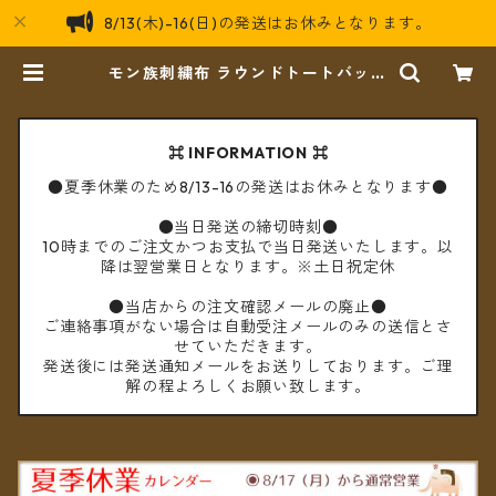
8/13(木)-16(日)の発送はお休みとなります。
モン族刺繍布 ラウンドトートバッグ
M 花柄 渦巻き ＊送料無料＊ | cèto
（チェト）
⌘ INFORMATION ⌘
●夏季休業のため8/13-16の発送はお休みとなります●
●当日発送の締切時刻●
10時までのご注文かつお支払で当日発送いたします。以
降は翌営業日となります。※土日祝定休
●当店からの注文確認メールの廃止●
ご連絡事項がない場合は自動受注メールのみの送信とさ
せていただきます。
発送後には発送通知メールをお送りしております。ご理
解の程よろしくお願い致します。