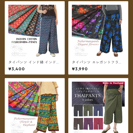
タイパンツ インド綿 インド更
タイパンツ エレガントフラワ
紗 no.6 小花＆ダマスク草花プ
ー 6カラー リゾパン ロング丈
¥3,400
¥3,990
リント 6カラー ロング丈【メ
【メール便送料無料】
ール便送料無料】