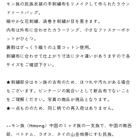
モン族の民族衣装の手刺繍布をリメイクして作られたラウン
ドトートバッグ。
細やかな花刺繍、渦巻き刺繍が目を惹きます。
内布は外布に合わせたカラーリング、小さなファスナーポケ
ットがひとつ。
裏側はざっくり織りの上質コットン使用。
刺繍布に合わせて仕上がり寸法に少々違いがありますので各
サイズをご確認下さい。
★刺繍部分はモン族の古布のため、ほつれや汚れがある場合
もございます。ビンテージの風合いとして新品布でないこと
をご理解ください。写真の商品が現品となります。
★一点もののため、同じ柄での再入荷はありません。
--モン族（Hmong）中国のミャオ族の一支族で、中国の南西
部、ベトナム、ラオス、タイの山岳地帯にすむ民族。