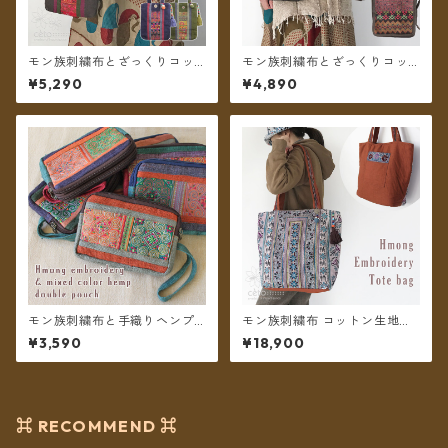
モン族刺繍布とざっくりコッ
モン族刺繍布とざっくりコッ
トン タッセルチャームのハン
トンのショルダーポーチ ＊メ
¥5,290
¥4,890
ドバッグ ＊メール便送料無料
ール便送料無料＊
＊
モン族刺繍布と手織りヘンプ
モン族刺繍布 コットン生地ト
ミックスカラー ダブルポーチ
ートバッグ クロスステッチ B
¥3,590
¥18,900
＊メール便送料無料＊
＊送料無料＊
⌘ RECOMMEND ⌘