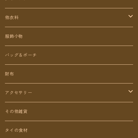
定番無地タイパンツ
他衣料
チェトオリジナル
トップス
服飾小物
ロング丈
ワンピース
バッグ＆ポーチ
ミディアム丈
パンツ
財布
ショート丈
スカート
アクセサリー
Baby&Kids
キッズ
ピアス（イヤリング）
その他雑貨
ネックレス
タイの食材