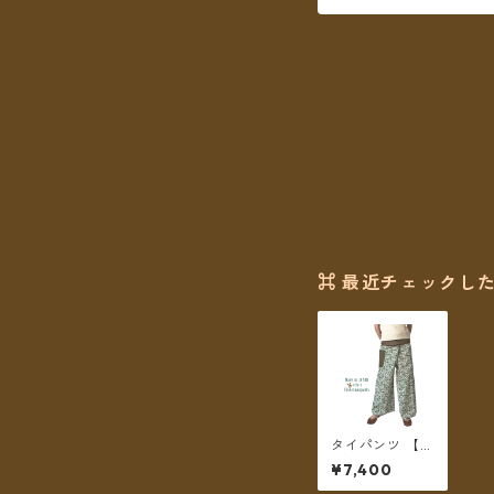
⌘ 最近チェックした
タイパンツ 【チ
ェトパン】 Fish
¥7,400
ermanpants-0