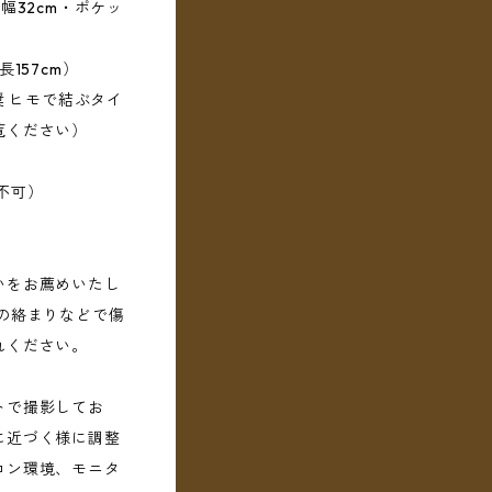
幅32cm・ポケッ
157cm）
奨 ヒモで結ぶタイ
覧ください）
不可）
いをお薦めいたし
の絡まりなどで傷
れください。
トで撮影してお
に近づく様に調整
コン環境、モニタ