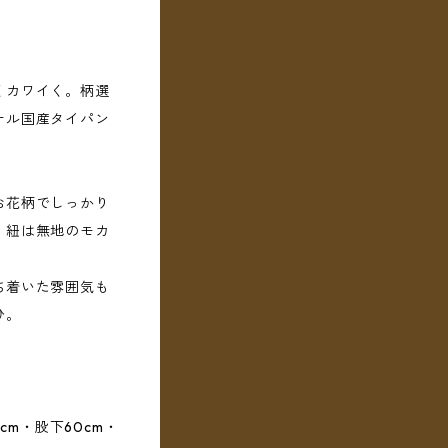
くカワイく。柄選
ナル国産タイパン
お花柄でしっかり
・紐は無地のモカ
ち着いた雰囲気も
ひ。
cm・股下60cm・