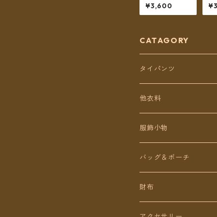
ド綿 インド更紗
エ
¥3,600
¥3
no.12 フラワー
ァ
プリント 2タイ
B
プ全6カラー ロ
グ
ング丈【メール
送
便送料無料】
CATAGORY
タイパンツ
定番無地タイパンツ
他衣料
チェトオリジナル
トップス
服飾小物
ロング丈
ワンピース
バッグ＆ポーチ
ミディアム丈
パンツ
財布
ショート丈
スカート
アクセサリー