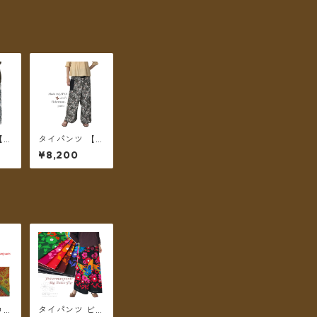
【チ
タイパンツ 【チ
sh
ェトパン】 Fish
¥8,200
s-0
ermanpants-0
便
55 ＊メール便
送料無料＊
コッ
タイパンツ ビッ