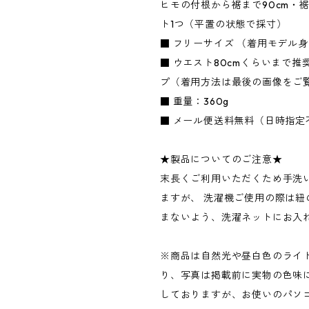
ヒモの付根から裾まで90cm・裾
ト1つ（平置の状態で採寸）
■ フリーサイズ （着用モデル身長
■ ウエスト80cmくらいまで推
プ（着用方法は最後の画像をご
■ 重量：360g
■ メール便送料無料（日時指定
★製品についてのご注意★
末長くご利用いただくため手洗
ますが、 洗濯機ご使用の際は紐
まないよう、洗濯ネットにお入
※商品は自然光や昼白色のライ
り、写真は掲載前に実物の色味
しておりますが、お使いのパソ