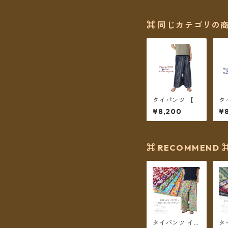
32 ＊メール便
送料無料＊
⌘ 同じカテゴリの商
タイパンツ 【チ
タ
ェトパン】 Fish
ェ
¥8,200
¥
ermanpants-0
er
51 ＊メール便送
5
料無料＊
送
⌘ RECOMMEND 
タイパンツ イン
タ