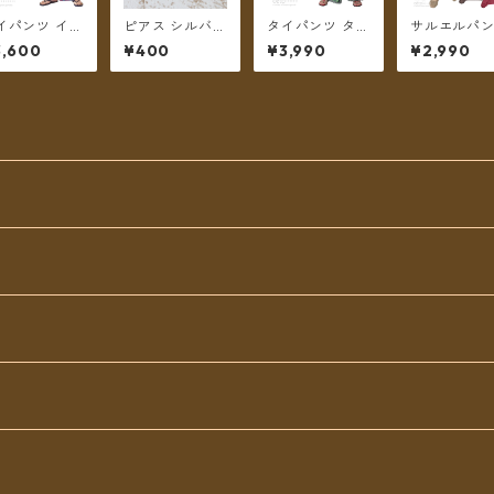
イパンツ イン
ピアス シルバー
タイパンツ タイ
サルエルパ
綿 インド更紗
ピアス でんわ/
ダイ＆エレファ
アラジンパ
3,600
¥400
¥3,990
¥2,990
.11 アジアン
にんげん/トゥ
ントプリント リ
ストライプ
タニカルプリ
クトゥク
ゾパン 7カラー
トン メンズ 
ト 4カラー ロ
ロング丈【メー
ディース ツ
グ丈【メール
ル便送料無料】
ーンポケット
送料無料】
リーサイズ 
ラー【メー
送料無料】