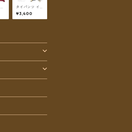
ンツ
タイパンツ イン
ンツ
ド綿 インド更紗
¥3,400
コッ
no.6 小花＆ダ
レ
マスク草花プリ
ート
ント 6カラー ロ
 フ
ング丈【メール
6カ
便送料無料】
ル便