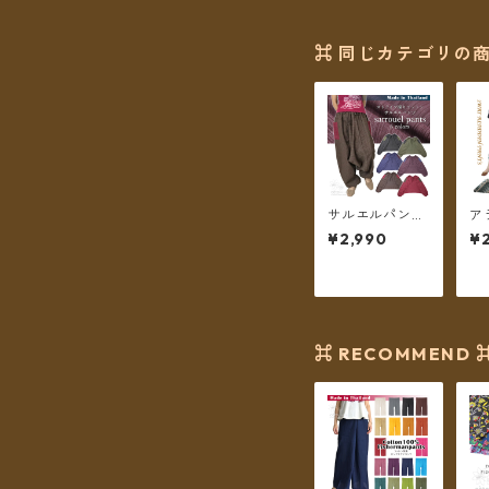
Cタイプ ドット
フェザー 【メー
ル便送料無料】
⌘ 同じカテゴリの商
サルエルパンツ
ア
アラジンパンツ
サ
¥2,990
¥
ストライプコッ
2
トン メンズ レ
F
ディース ツート
ー
ーンポケット フ
料
リーサイズ 6カ
ラー【メール便
送料無料】
⌘ RECOMMEND 