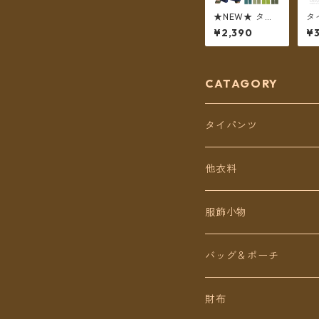
★NEW★ タイ
タ
パンツ コットン
ド
¥2,390
¥
無地 ポケット付
no
き ロング丈
ボ
【メール便送料
ン
無料】
ン
便
CATAGORY
タイパンツ
定番無地タイパンツ
他衣料
チェトオリジナル
トップス
服飾小物
ロング丈
ワンピース
バッグ＆ポーチ
ミディアム丈
パンツ
財布