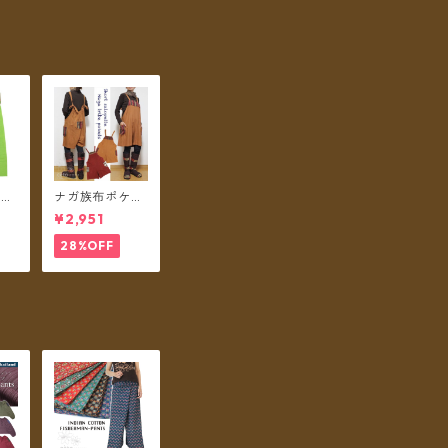
ンツ
ナガ族布ポケッ
 折
ト ショートサロ
¥2,951
ト
ペット B ★2カ
リー
ラー★【メール
28%OFF
ル便
便送料無料】