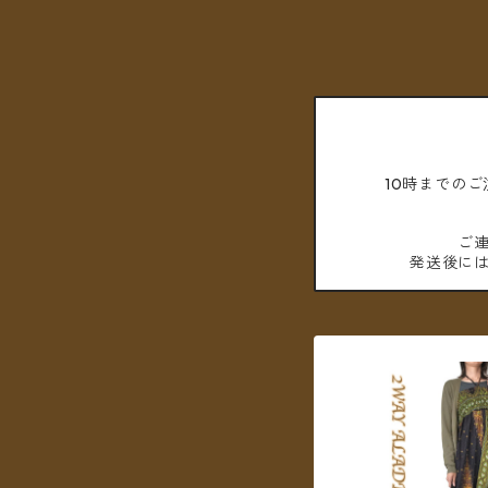
10時までの
ご
発送後に