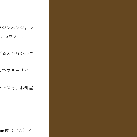
ラジンパンツ。ウ
Y、5カラー。
げると台形シルエ
ムでフリーサイ
ートにも、お部屋
0cm位（ゴム）／