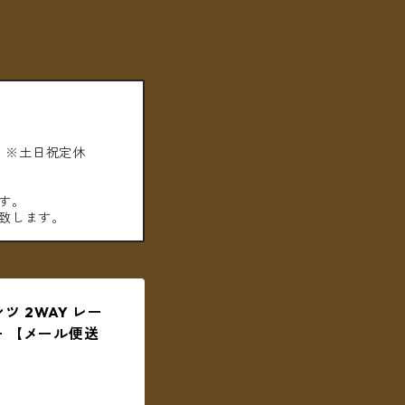
。※土日祝定休
す。
致します。
 2WAY レー
ー 【メール便送