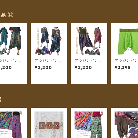
品 ⌘
ラジンパンツ
アラジンパンツ
アラジンパンツ
アラジンパ
ルエルパンツ
サルエルパンツ
サルエルパンツ
型タイパンツ
2,200
¥2,200
¥2,200
¥3,398
WAY レーヨン
2WAY レーヨン
2WAY レーヨン
返しプリン
タイプ フェザ
Aタイプ 草花
Bタイプ ドット
（ライトグ
 【メール便送
【メール便送料
フェザー 【メー
ン）【メー
無料】
無料】
ル便送料無料】
送料無料】
⌘