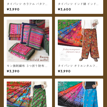
タイパンツ カラフル バタフラ
タイパンツ インド綿 インド更
イプリント 6カラー リゾパン
紗 no.9 花柄プリントいろいろ
¥3,990
¥3,600
ロング丈【メール便送料無
4タイプ全8カラー ロング丈
料】
【メール便送料無料】
モン族刺繍布 ３つ折り財布 ＊
タイパンツ オリエンタルフラ
メール便送料無料＊
ワー 7カラー リゾパン No.5 ロ
¥3,390
¥3,990
ング丈【メール便送料無料】