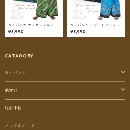
タイパンツ オリエンタルフラ
タイパンツ リゾートフラワー
ワー 6カラー リゾパン No.8
プリント 6カラー リゾパン ロ
¥3,990
¥3,990
ロング丈【メール便送料無
ング丈【メール便送料無料】
料】
CATAGORY
タイパンツ
定番無地タイパンツ
他衣料
チェトオリジナル
トップス
服飾小物
ロング丈
ワンピース
バッグ＆ポーチ