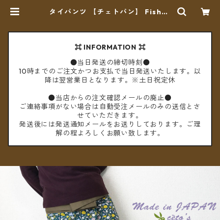
タイパンツ 【チェトパン】 Fisher
manpants-025 ＊メール便送料無
料＊ | cèto（チェト）
⌘ INFORMATION ⌘
●当日発送の締切時刻●
10時までのご注文かつお支払で当日発送いたします。以
降は翌営業日となります。※土日祝定休
●当店からの注文確認メールの廃止●
ご連絡事項がない場合は自動受注メールのみの送信とさ
せていただきます。
発送後には発送通知メールをお送りしております。ご理
解の程よろしくお願い致します。