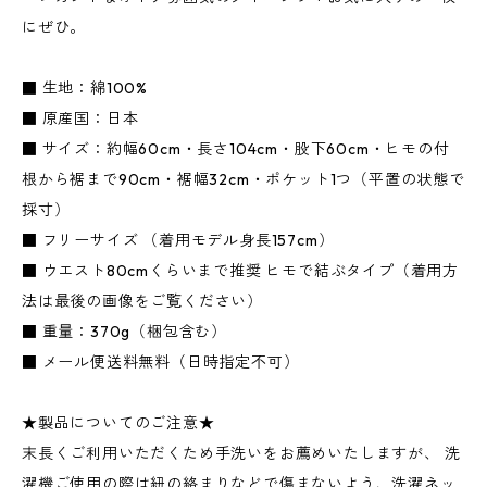
にぜひ。
■ 生地：綿100%
■ 原産国：日本
■ サイズ：約幅60cm・長さ104cm・股下60cm・ヒモの付
根から裾まで90cm・裾幅32cm・ポケット1つ（平置の状態で
採寸）
■ フリーサイズ （着用モデル身長157cm）
■ ウエスト80cmくらいまで推奨 ヒモで結ぶタイプ（着用方
法は最後の画像をご覧ください）
■ 重量：370g（梱包含む）
■ メール便送料無料（日時指定不可）
★製品についてのご注意★
末長くご利用いただくため手洗いをお薦めいたしますが、 洗
濯機ご使用の際は紐の絡まりなどで傷まないよう、洗濯ネッ