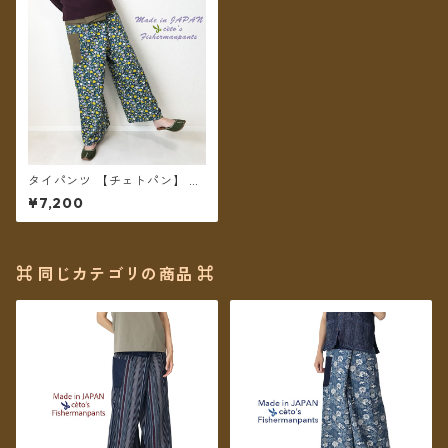
タイパンツ 【チェトパン】 Fi
shermanpants-025 ＊メール
¥7,200
便送料無料＊
⌘ 同じカテゴリの商品 ⌘