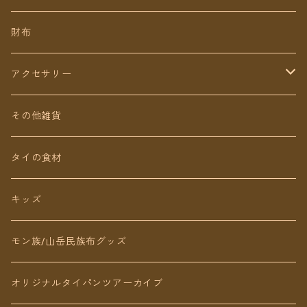
ミディアム丈
パンツ
財布
ショート丈
スカート
アクセサリー
Baby&Kids
キッズ
ピアス（イヤリング）
その他雑貨
ネックレス
タイの食材
リング
キッズ
ブレスレット
モン族/山岳民族布グッズ
アンクレット
オリジナルタイパンツアーカイブ