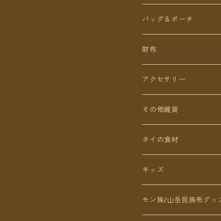
ロング丈
ワンピース
バッグ＆ポーチ
ミディアム丈
パンツ
財布
ショート丈
スカート
アクセサリー
Baby&Kids
キッズ
ピアス（イヤリング）
その他雑貨
ネックレス
タイの食材
リング
キッズ
ブレスレット
モン族/山岳民族布グッ