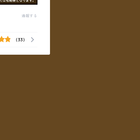
通報する
(33)