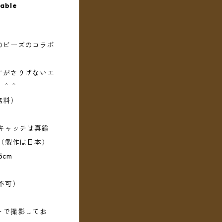
lable
のビーズのコラボ
すがさりげないエ
。＾＾
無料）
キャッチは真鍮
（製作は日本）
5cm
不可）
トで撮影してお