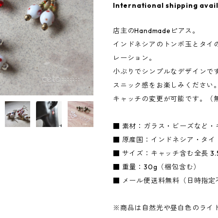
International shipping avai
店主のHandmadeピアス。
インドネシアのトンボ玉とタイ
レーション。
小ぶりでシンプルなデザインで
スニック感をお楽しみください
キャッチの変更が可能です。（
■ 素材：ガラス・ビーズなど・
■ 原産国：インドネシア・タイ
■ サイズ：キャッチ含む全長 3.
■ 重量：30g（梱包含む）
■ メール便送料無料（日時指定
※商品は自然光や昼白色のライ