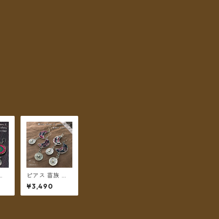
ミ
ピアス 苗族 ミ
 フ
ャオシルバー 刺
¥3,490
丸型
繍古布 月型
送料
【メール便送料
無料】