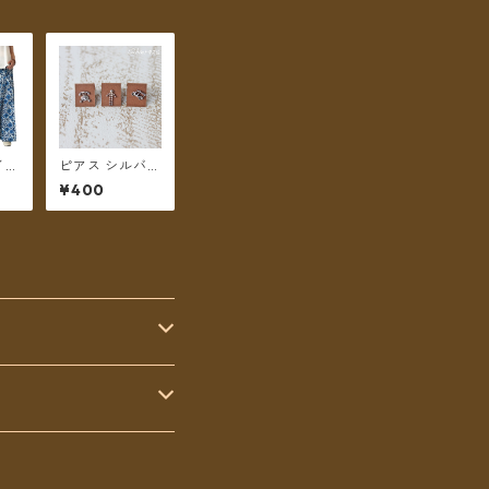
イン
ピアス シルバー
更紗
ピアス でんわ/
¥400
ビー
にんげん/トゥ
 フ
クトゥク
ント
カラ
【メ
無