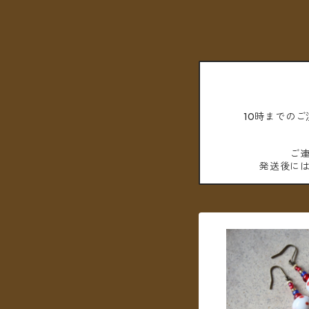
10時までの
ご
発送後に