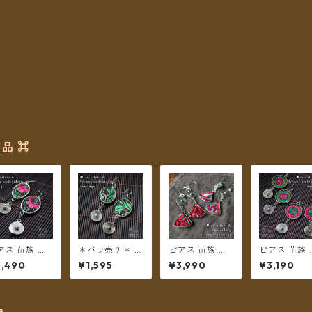
品 ⌘
アス 苗族 ミ
＊バラ売り＊ ピ
ピアス 苗族 ミ
ピアス 苗族 
オシルバー 刺
アス 苗族 ミャ
ャオシルバー 刺
ャオシルバー
3,490
¥1,595
¥3,990
¥3,190
布 楕円型 ピ
オシルバー 刺繍
繍古布 三角形
ラワー刺繍 
ク系 【メール
布 楕円型 グリ
【メール便送料
【メール便
送料無料】
ーン系 【メール
無料】
無料】
便送料無料】