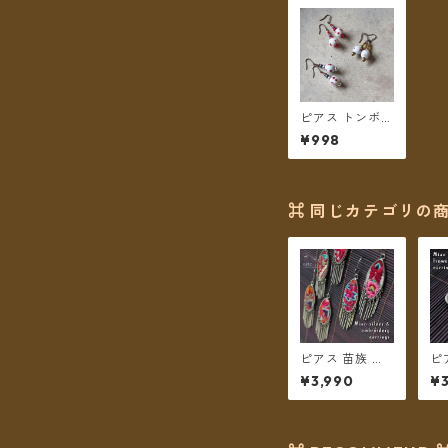
ピアス トンボ玉
ホワイト 【メー
¥998
ル便送料無料】
⌘ 同じカテゴリの商
ピアス 苗族 ミ
ピ
ャオシルバー 刺
ャ
¥3,990
¥
繍古布 舟形
繍
【メール便送料
ン
無料】
便