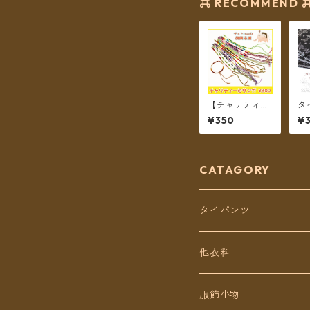
⌘ RECOMMEND 
【チャリティー
タ
商品】チェトch
バ
¥350
¥3
anのチャリティ
ノ
ーミサンガ
カ
ゾ
【
無
CATAGORY
タイパンツ
定番無地タイパンツ
他衣料
チェトオリジナル
トップス
服飾小物