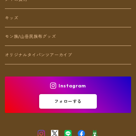
リング
キッズ
ブレスレット
モン族/山岳民族布グッズ
アンクレット
オリジナルタイパンツアーカイブ
ヘアアクセ
Instagram
フォローする