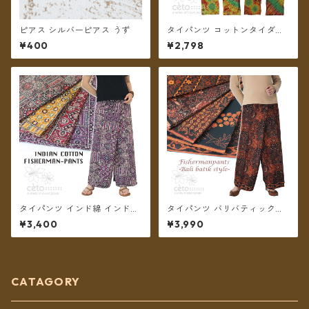
ピアス シルバーピアス うず
タイパンツ コットンタイダイ
ミディアム丈（グリーン系）
¥400
¥2,798
★全4種★【メール便送料無
料】
タイパンツ インド綿 インド更
タイパンツ バリバティック柄
紗 no.5 アジアンパッチワーク
ブラウン 5タイプ リゾパン ロ
¥3,400
¥3,990
風プリント 4カラー ロング丈
ング丈【メール便送料無料】
【メール便送料無料】
CATAGORY