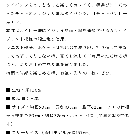
タイパンツをもっともっと楽しくカワイく。柄選びにこだわ
ったチェトのオリジナル国産タイパンツ。【チェトパン】一
点モノ。
本体はネイビー地にアジサイや雨・傘を連想させるカワイイ
プリント模様の綿生地を使用。
ウエスト部分、ポケットは無地の生成り地。折り返して重な
ってもぼってりしない様、夏でも涼しくご着用いただける様
にと、より薄手の生成り地を選びました。
梅雨の時期を楽しめる柄、お気に入りの一枚にぜひ。
■ 生地：綿100%
■ 原産国：日本
■ サイズ：約幅60cm・長さ105cm・股下62cm・ヒモの付根
から裾まで90cm・裾幅32cm・ポケット1つ（平置の状態で採
寸）
■ フリーサイズ （着用モデル身長157cm）