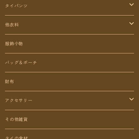
タイパンツ
定番無地タイパンツ
他衣料
チェトオリジナル
トップス
服飾小物
ロング丈
ワンピース
バッグ＆ポーチ
ミディアム丈
パンツ
財布
ショート丈
スカート
アクセサリー
Baby&Kids
キッズ
ピアス（イヤリング）
その他雑貨
ネックレス
タイの食材