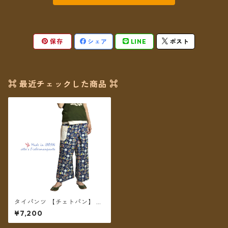
保存
シェア
LINE
ポスト
⌘ 最近チェックした商品 ⌘
タイパンツ 【チェトパン】 Fi
shermanpants-014 ＊メール
¥7,200
便送料無料＊