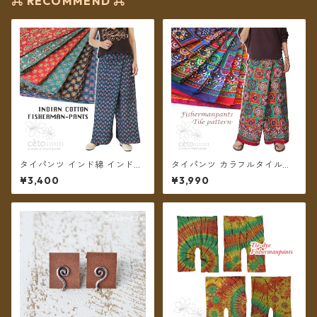
⌘ RECOMMEND ⌘
タイパンツ インド綿 インド更
タイパンツ カラフルタイル調
紗 no.6 小花＆ダマスク草花プ
柄 7カラー リゾパン ロング丈
¥3,400
¥3,990
リント 6カラー ロング丈【メ
【メール便送料無料】
ール便送料無料】