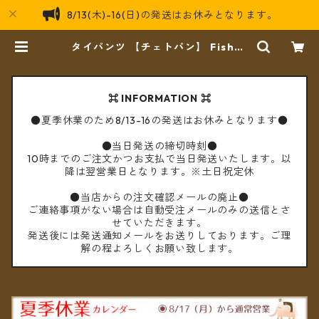
8/13(木)-16(日)の発送はお休みとなります。
タイパンツ 【チェトパン】 Fisher
manpants-014 ＊メール便送料無
料＊ | cèto（チェト）
⌘ INFORMATION ⌘
●夏季休業のため8/13-16の発送はお休みとなります●
●当日発送の締切時刻●
10時までのご注文かつお支払で当日発送いたします。以
降は翌営業日となります。※土日祝定休
●当店からの注文確認メールの廃止●
ご連絡事項がない場合は自動受注メールのみの送信とさ
せていただきます。
発送後には発送通知メールをお送りしております。ご理
解の程よろしくお願い致します。