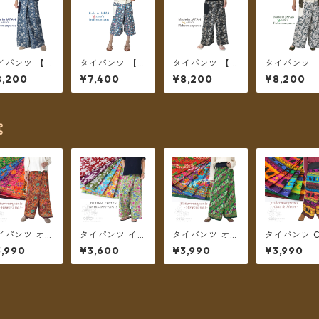
イパンツ 【チ
タイパンツ 【チ
タイパンツ 【チ
タイパンツ 
トパン】 Fish
ェトパン】 Fish
ェトパン】 Fish
ェトパン】 Fi
8,200
¥7,400
¥8,200
¥8,200
manpants-0
ermanpants-0
ermanpants-0
ermanpant
4 ＊メール便
50 ＊メール便
53 ＊メール便
52 ＊メール
料無料＊
送料無料＊
送料無料＊
送料無料＊
⌘
イパンツ オリ
タイパンツ イン
タイパンツ オリ
タイパンツ C
ンタルフラワ
ド綿 インド更紗
エンタルフラワ
&Moon カラ
,990
¥3,600
¥3,990
¥3,990
 7カラー リゾ
no.12 フラワー
ー 6カラー リゾ
ルボーダー 
 No.5 ロン
プリント 2タイ
パン No.8 ロン
ラー リゾパ
丈【メール便
プ全6カラー ロ
グ丈【メール便
ロング丈【
料無料】
ング丈【メール
送料無料】
ル便送料無
便送料無料】