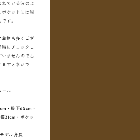
まれている波のよ
とポケットには紺
品です。
ク着物も多くござ
断時にチェックし
ざいませんので古
けますと幸いで
ウール
cm・股下65cm・
幅31cm・ポケッ
用モデル身長