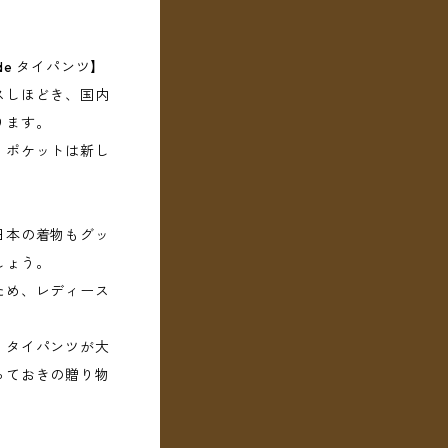
e タイパンツ】
スしほどき、国内
ります。
・ポケットは新し
日本の着物もグッ
しょう。
ため、レディース
。
、タイパンツが大
っておきの贈り物