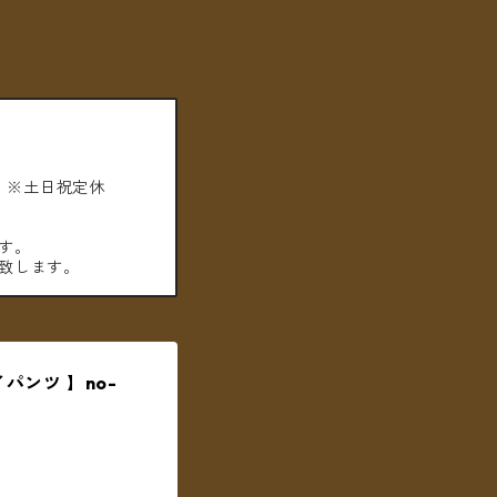
。※土日祝定休
す。
致します。
イパンツ 】no-