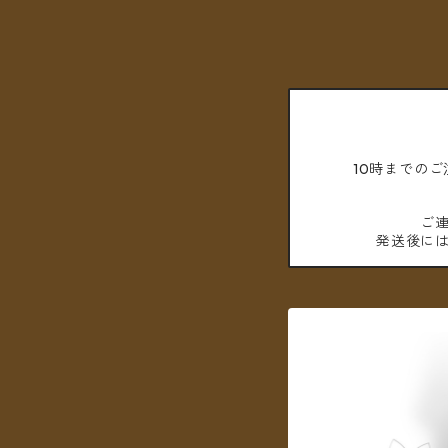
10時までの
ご
発送後に