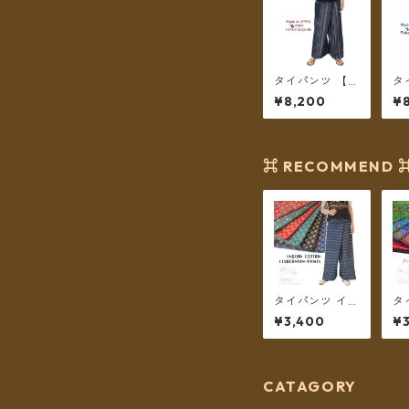
タイパンツ 【チ
タ
ェトパン】 Fish
ェ
¥8,200
¥
ermanpants-0
er
51 ＊メール便送
5
料無料＊
送
⌘ RECOMMEND 
タイパンツ イン
タ
ド綿 インド更紗
エ
¥3,400
¥3
no.6 小花＆ダ
ー
マスク草花プリ
パン
ント 6カラー ロ
グ
ング丈【メール
送
便送料無料】
CATAGORY