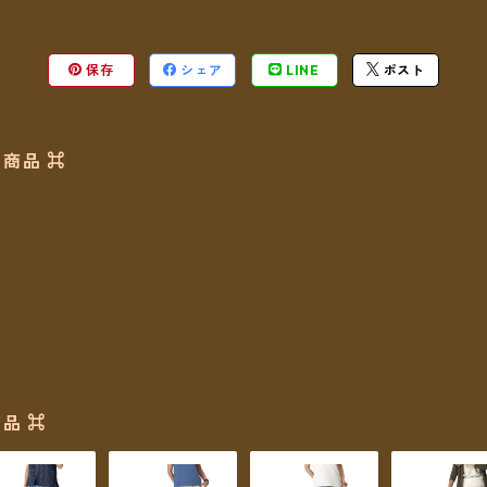
保存
シェア
LINE
ポスト
商品 ⌘
品 ⌘