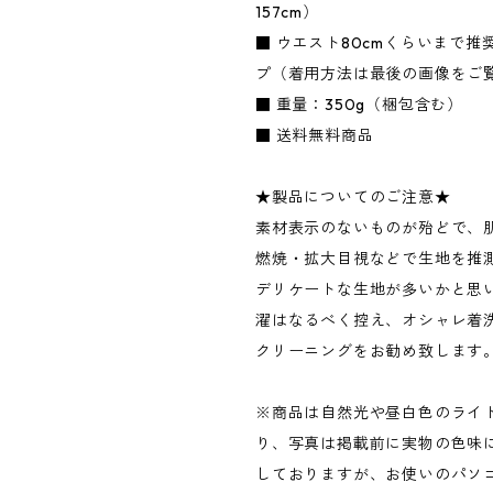
157cm）
■ ウエスト80cmくらいまで推
プ（着用方法は最後の画像をご
■ 重量：350g（梱包含む）
■ 送料無料商品
★製品についてのご注意★
素材表示のないものが殆どで、
燃焼・拡大目視などで生地を推
デリケートな生地が多いかと思
濯はなるべく控え、オシャレ着
クリーニングをお勧め致します
※商品は自然光や昼白色のライ
り、写真は掲載前に実物の色味
しておりますが、お使いのパソ