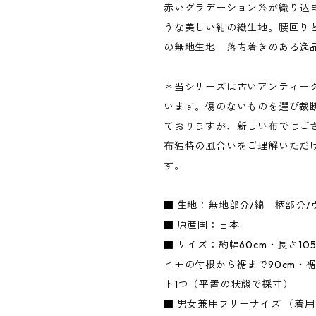
赤いグラデーション糸が織り込
うな美しい紺の織生地。腰回り
の無地生地。落ち着きのある逸
＊当シリーズは古いアンティー
います。傷のないものを選び裁
ておりますが、新しい布ではご
布独特の風合いをご理解いただ
す。
■ 生地：無地部分/綿 柄部分/
■ 原産国：日本
■ サイズ：約幅60cm・長さ105
ヒモの付根から裾まで90cm・裾
ト1つ（平置の状態で採寸）
■ 男女兼用フリーサイズ （着