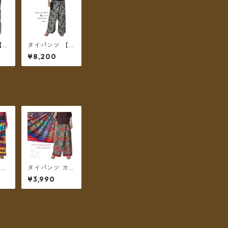
【チ
タイパンツ 【チ
sh
ェトパン】 Fish
¥8,200
s-0
ermanpants-0
便
55 ＊メール便
送料無料＊
at
タイパンツ カラ
フ
フルタイル調柄
¥3,990
6カ
7カラー リゾパ
ン
ン ロング丈【メ
メー
ール便送料無
料】
料】