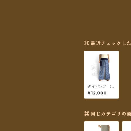
⌘ 最近チェックした
タイパンツ 【
きもの de タイ
¥12,000
パンツ 】no-13
＊送料無料＊
⌘ 同じカテゴリの商