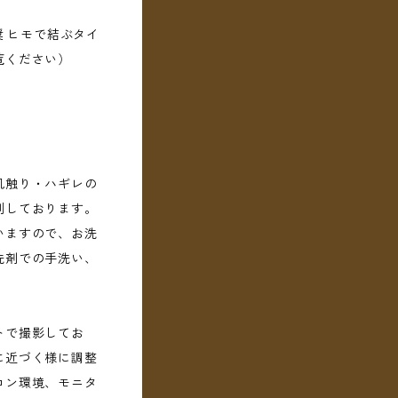
奨 ヒモで結ぶタイ
覧ください）
肌触り・ハギレの
測しております。
いますので、お洗
洗剤での手洗い、
。
トで撮影してお
に近づく様に調整
コン環境、モニタ