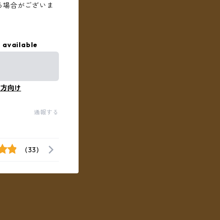
る場合がございま
 available
の方向け
通報する
(33)