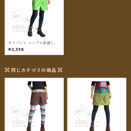
タイパンツ シンプル折返しプ
リント ショート丈（ライトグ
¥2,398
リーン2）【メール便送料無
料】
⌘ 同じカテゴリの商品 ⌘