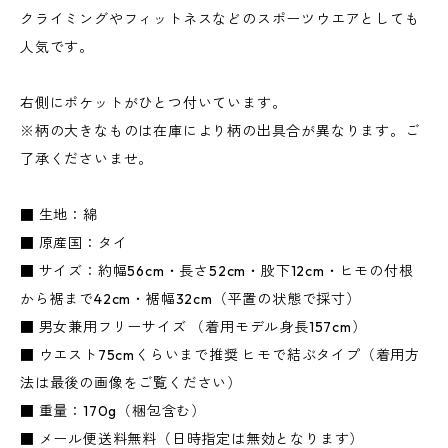
クライミングやフィットネスなどのスポーツウエアとしても
人気です。
右側にポケットがひとつ付いています。
※柄の大きなものは在庫により柄の出具合が異なります。ご
了承くださいませ。
■ 生地：綿
■ 原産国：タイ
■ サイズ：約幅56cm・長さ52cm・股下12cm・ヒモの付根
から裾まで42cm・裾幅32cm（平置の状態で採寸）
■ 男女兼用フリーサイズ （着用モデル身長157cm）
■ ウエスト75cmくらいまで推奨 ヒモで結ぶタイプ（着用方
法は最後の画像をご覧ください）
■ 重量：170g（梱包含む）
■ メール便送料無料（日時指定は無効となります）