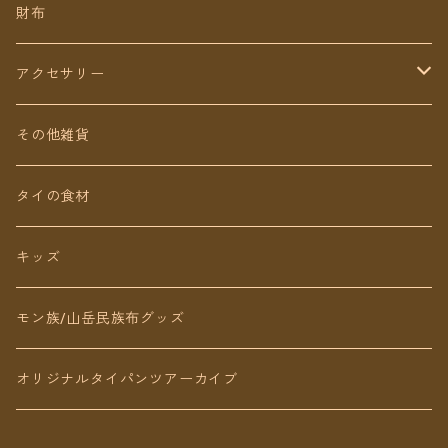
ミディアム丈
パンツ
財布
ショート丈
スカート
アクセサリー
Baby&Kids
キッズ
ピアス（イヤリング）
その他雑貨
ネックレス
タイの食材
リング
キッズ
ブレスレット
モン族/山岳民族布グッズ
アンクレット
オリジナルタイパンツアーカイブ
ヘアアクセ