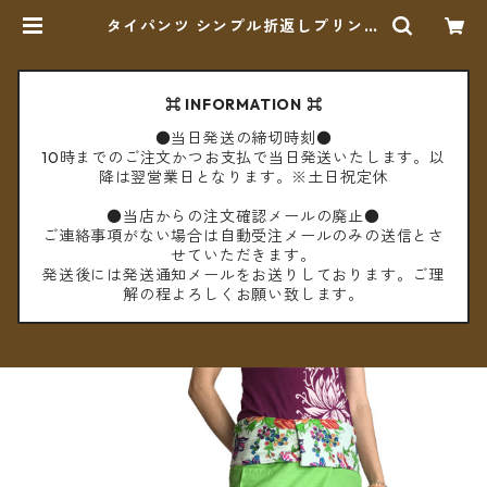
タイパンツ シンプル折返しプリント
ショート丈（ライトグリーン2）
【メール便送料無料】 | cèto（チェ
ト）
⌘ INFORMATION ⌘
●当日発送の締切時刻●
10時までのご注文かつお支払で当日発送いたします。以
降は翌営業日となります。※土日祝定休
●当店からの注文確認メールの廃止●
ご連絡事項がない場合は自動受注メールのみの送信とさ
せていただきます。
発送後には発送通知メールをお送りしております。ご理
解の程よろしくお願い致します。