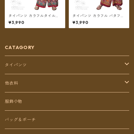
タイパンツ カラフルタイル調
タイパンツ カラフル バタフラ
柄 7カラー リゾパン ロング丈
イプリント 6カラー リゾパン
¥3,990
¥3,990
【メール便送料無料】
ロング丈【メール便送料無
料】
CATAGORY
タイパンツ
定番無地タイパンツ
他衣料
チェトオリジナル
トップス
服飾小物
ロング丈
ワンピース
バッグ＆ポーチ