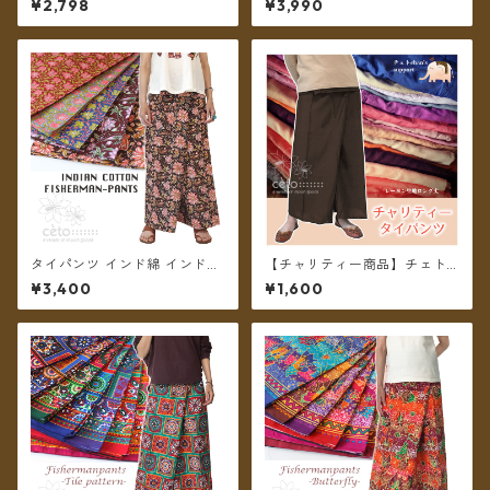
¥2,798
¥3,990
★全4種★【メール便送料無
ロング丈【メール便送料無
料】
料】
タイパンツ インド綿 インド更
【チャリティー商品】チェトc
紗 no.7 花柄プリント 5カラー
han support チャリティータ
¥3,400
¥1,600
ロング丈【メール便送料無
イパンツ レーヨンロング丈
料】