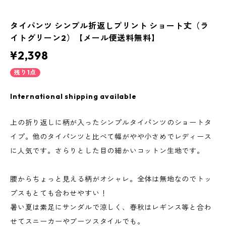
タイパンツ シンプル折返しプリント ショート丈（ラ
イトグリーン2）【メール便送料無料】
¥2,398
残り1点
International shipping available
上の折り返しに柄が入ったシンプルタイパンツのショートタ
イプ。他のタイパンツと比べて幅がやや小さめでレディース
に人気です。さらりとした目の細かいコットン生地です。
腰からちょっと見える柄がオシャレ。全体は無地なのでトッ
プスもとても合わせやすい！
暑い夏は素足にサンダルで涼しく、春秋はレギンス等と合わ
せてスニーカーやブーツスタイルでも。