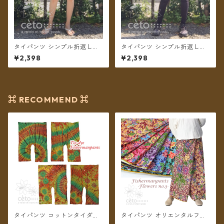
タイパンツ シンプル折返しプ
タイパンツ シンプル折返しプ
リント ショート丈（ライトグ
リント ショート丈（カフェオ
¥2,398
¥2,398
リーン）【メール便送料無
レ）【メール便送料無料】
料】
⌘ RECOMMEND ⌘
タイパンツ コットンタイダイ
タイパンツ オリエンタルフラ
ミディアム丈（グリーン系）
ワー 6カラー リゾパン No.3