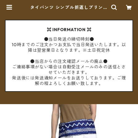
タイパンツ シンプル折返しプリント
ミディアム丈（ホワイト）【メール
便送料無料】 | cèto（チェト）
⌘ INFORMATION ⌘
●当日発送の締切時刻●
10時までのご注文かつお支払で当日発送いたします。以
降は翌営業日となります。※土日祝定休
●当店からの注文確認メールの廃止●
ご連絡事項がない場合は自動受注メールのみの送信とさ
せていただきます。
発送後には発送通知メールをお送りしております。ご理
解の程よろしくお願い致します。