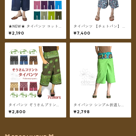
★NEW★ タイパンツ コットン
タイパンツ 【チェトパン】 Fi
無地 ポケット付き ミディアム
shermanpants-050 ＊メー
¥2,190
¥7,400
丈 ショート ハーフ 【メール便
ル便送料無料＊
送料無料】
タイパンツ ぞうさんプリント
タイパンツ シンプル折返しプ
ミディアム丈 ★7カラー★【メ
リント ミディアム丈（ライト
¥2,800
¥2,798
ール便送料無料】
グリーン2）【メール便送料無
料】