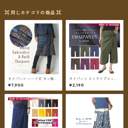
⌘ 同じカテゴリの商品 ⌘
タイパンツ ハーフ丈 モン族刺
タイパンツ ストライプコット
繍 ろうけつ染【メール便送料
ン ポケット付き ミディアム丈
¥7,900
¥2,190
無料】
6カラー【メール便送料無料】