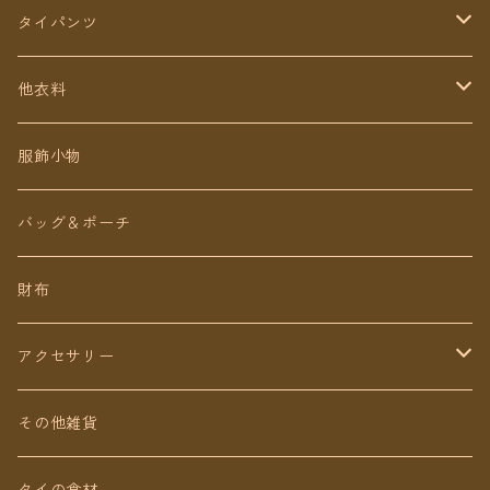
タイパンツ
定番無地タイパンツ
他衣料
チェトオリジナル
トップス
服飾小物
ロング丈
ワンピース
バッグ＆ポーチ
ミディアム丈
パンツ
財布
ショート丈
スカート
アクセサリー
Baby&Kids
キッズ
ピアス（イヤリング）
その他雑貨
ネックレス
タイの食材