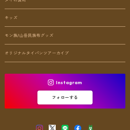
リング
キッズ
ブレスレット
モン族/山岳民族布グッズ
アンクレット
オリジナルタイパンツアーカイブ
ヘアアクセ
Instagram
フォローする