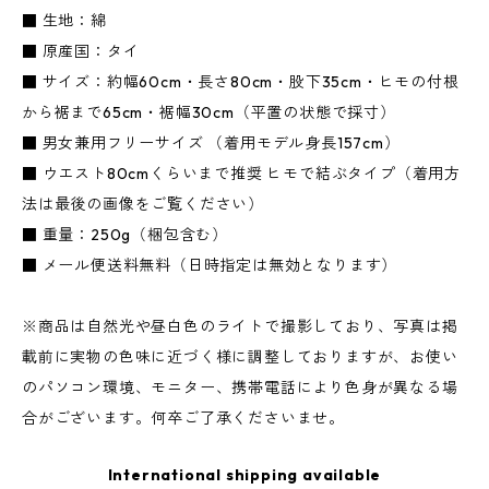
■ 生地：綿
■ 原産国：タイ
■ サイズ：約幅60cm・長さ80cm・股下35cm・ヒモの付根
から裾まで65cm・裾幅30cm（平置の状態で採寸）
■ 男女兼用フリーサイズ （着用モデル身長157cm）
■ ウエスト80cmくらいまで推奨 ヒモで結ぶタイプ（着用方
法は最後の画像をご覧ください）
■ 重量：250g（梱包含む）
■ メール便送料無料（日時指定は無効となります）
※商品は自然光や昼白色のライトで撮影しており、写真は掲
載前に実物の色味に近づく様に調整しておりますが、お使い
のパソコン環境、モニター、携帯電話により色身が異なる場
合がございます。何卒ご了承くださいませ。
International shipping available