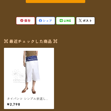
保存
シェア
LINE
ポスト
⌘ 最近チェックした商品 ⌘
タイパンツ シンプル折返しプ
リント ミディアム丈（ホワイ
¥2,798
ト）【メール便送料無料】