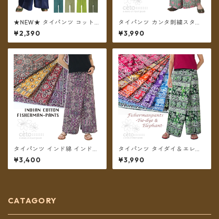
★NEW★ タイパンツ コットン
タイパンツ カンタ刺繍スタイ
無地 ポケット付き ロング丈
ル インド綿 インド更紗 no.1
¥2,390
¥3,990
【メール便送料無料】
フラワープリント 4タイプ ロ
ング丈【メール便送料無料】
タイパンツ インド綿 インド更
タイパンツ タイダイ＆エレフ
紗 no.5 アジアンパッチワーク
ァントプリント リゾパン 7カ
¥3,400
¥3,990
風プリント 4カラー ロング丈
ラー ロング丈【メール便送料
【メール便送料無料】
無料】
CATAGORY