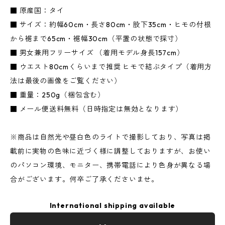
■ 原産国：タイ
■ サイズ：約幅60cm・長さ80cm・股下35cm・ヒモの付根
から裾まで65cm・裾幅30cm（平置の状態で採寸）
■ 男女兼用フリーサイズ （着用モデル身長157cm）
■ ウエスト80cmくらいまで推奨 ヒモで結ぶタイプ（着用方
法は最後の画像をご覧ください）
■ 重量：250g（梱包含む）
■ メール便送料無料（日時指定は無効となります）
※商品は自然光や昼白色のライトで撮影しており、写真は掲
載前に実物の色味に近づく様に調整しておりますが、お使い
のパソコン環境、モニター、携帯電話により色身が異なる場
合がございます。何卒ご了承くださいませ。
International shipping available