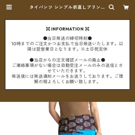
タイパンツ シンプル折返しプリント
ミディアム丈（スカイブルー4）
【メール便送料無料】 | cèto（チェ
ト）
⌘ INFORMATION ⌘
●当日発送の締切時刻●
10時までのご注文かつお支払で当日発送いたします。以
降は翌営業日となります。※土日祝定休
●当店からの注文確認メールの廃止●
ご連絡事項がない場合は自動受注メールのみの送信とさ
せていただきます。
発送後には発送通知メールをお送りしております。ご理
解の程よろしくお願い致します。