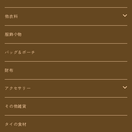
定番無地タイパンツ
他衣料
チェトオリジナル
トップス
服飾小物
ロング丈
ワンピース
バッグ＆ポーチ
ミディアム丈
パンツ
財布
ショート丈
スカート
アクセサリー
Baby&Kids
キッズ
ピアス（イヤリング）
その他雑貨
ネックレス
タイの食材