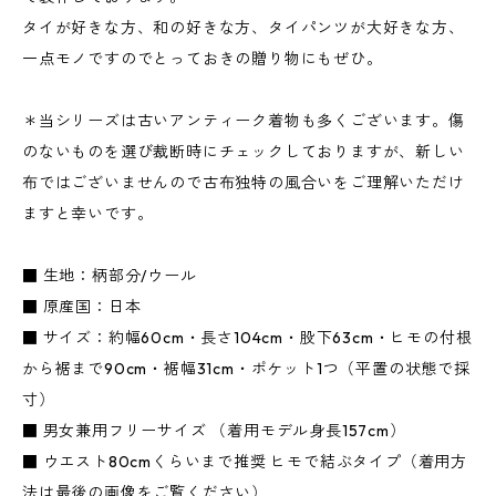
タイが好きな方、和の好きな方、タイパンツが大好きな方、
一点モノですのでとっておきの贈り物にもぜひ。
＊当シリーズは古いアンティーク着物も多くございます。傷
のないものを選び裁断時にチェックしておりますが、新しい
布ではございませんので古布独特の風合いをご理解いただけ
ますと幸いです。
■ 生地：柄部分/ウール
■ 原産国：日本
■ サイズ：約幅60cm・長さ104cm・股下63cm・ヒモの付根
から裾まで90cm・裾幅31cm・ポケット1つ（平置の状態で採
寸）
■ 男女兼用フリーサイズ （着用モデル身長157cm）
■ ウエスト80cmくらいまで推奨 ヒモで結ぶタイプ（着用方
法は最後の画像をご覧ください）