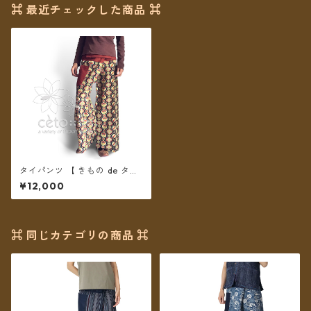
⌘ 最近チェックした商品 ⌘
タイパンツ 【 きもの de タイ
パンツ 】no-1 ＊送料無料＊
¥12,000
⌘ 同じカテゴリの商品 ⌘