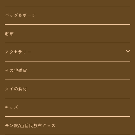
ロング丈
ワンピース
バッグ＆ポーチ
ミディアム丈
パンツ
財布
ショート丈
スカート
アクセサリー
Baby&Kids
キッズ
ピアス（イヤリング）
その他雑貨
ネックレス
タイの食材
リング
キッズ
ブレスレット
モン族/山岳民族布グッズ