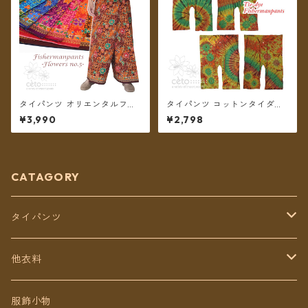
タイパンツ オリエンタルフラ
タイパンツ コットンタイダイ
ワー 7カラー リゾパン No.5 ロ
ミディアム丈（グリーン系）
¥3,990
¥2,798
ング丈【メール便送料無料】
★全4種★【メール便送料無
料】
CATAGORY
タイパンツ
定番無地タイパンツ
他衣料
チェトオリジナル
トップス
服飾小物