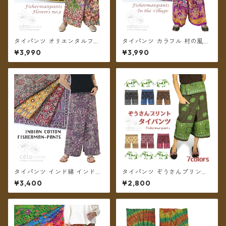
タイパンツ オリエンタルフラ
タイパンツ カラフル 村の風景
ワー 6カラー リゾパン No.3
プリント 6カラー リゾパン ロ
¥3,990
¥3,990
ロング丈【メール便送料無
ング丈【メール便送料無料】
料】
タイパンツ インド綿 インド更
タイパンツ ぞうさんプリント
紗 no.5 アジアンパッチワーク
ミディアム丈 ★7カラー★【メ
¥3,400
¥2,800
風プリント 4カラー ロング丈
ール便送料無料】
【メール便送料無料】