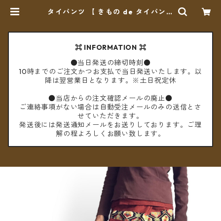
タイパンツ 【 きもの de タイパンツ
】no-1 ＊送料無料＊ | cèto（チェ
ト）
⌘ INFORMATION ⌘
●当日発送の締切時刻●
10時までのご注文かつお支払で当日発送いたします。以
降は翌営業日となります。※土日祝定休
●当店からの注文確認メールの廃止●
ご連絡事項がない場合は自動受注メールのみの送信とさ
せていただきます。
発送後には発送通知メールをお送りしております。ご理
解の程よろしくお願い致します。