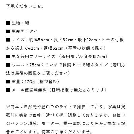
了承くださいませ。
■ 生地：綿
■ 原産国：タイ
■ サイズ：約幅56cm・長さ52cm・股下12cm・ヒモの付根
から裾まで42cm・裾幅32cm（平置の状態で採寸）
■ 男女兼用フリーサイズ （着用モデル身長157cm）
■ ウエスト75cmくらいまで推奨 ヒモで結ぶタイプ（着用方
法は最後の画像をご覧ください）
■ 重量：170g（梱包含む）
■ メール便送料無料（日時指定は無効となります）
※商品は自然光や昼白色のライトで撮影しており、写真は掲
載前に実物の色味に近づく様に調整しておりますが、お使い
のパソコン環境、モニター、携帯電話により色身が異なる場
合がございます。何卒ご了承くださいませ。