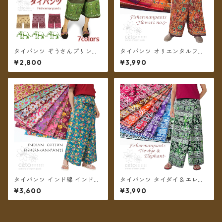
タイパンツ ぞうさんプリント
タイパンツ オリエンタルフラ
ミディアム丈 ★7カラー★【メ
ワー 7カラー リゾパン No.5 ロ
¥2,800
¥3,990
ール便送料無料】
ング丈【メール便送料無料】
タイパンツ インド綿 インド更
タイパンツ タイダイ＆エレフ
紗 no.9 花柄プリントいろいろ
ァントプリント リゾパン 7カ
¥3,600
¥3,990
4タイプ全8カラー ロング丈
ラー ロング丈【メール便送料
【メール便送料無料】
無料】