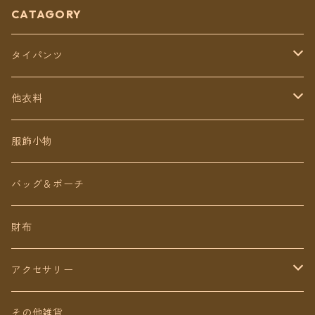
CATAGORY
タイパンツ
定番無地タイパンツ
他衣料
チェトオリジナル
トップス
服飾小物
ロング丈
ワンピース
バッグ＆ポーチ
ミディアム丈
パンツ
財布
ショート丈
スカート
アクセサリー
Baby&Kids
キッズ
ピアス（イヤリング）
その他雑貨