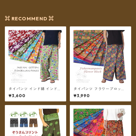
料】
⌘ RECOMMEND ⌘
タイパンツ インド綿 インド更
タイパンツ フラワーブロック
紗 no.12 フラワープリント 2
プリント 6カラー リゾパン ロ
¥3,600
¥3,990
タイプ全6カラー ロング丈【メ
ング丈【メール便送料無料】
ール便送料無料】