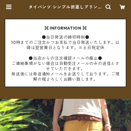
タイパンツ シンプル折返しプリント
ショート丈（マスタード2）【メー
ル便送料無料】 | cèto（チェト）
⌘ INFORMATION ⌘
●当日発送の締切時刻●
10時までのご注文かつお支払で当日発送いたします。以
降は翌営業日となります。※土日祝定休
●当店からの注文確認メールの廃止●
ご連絡事項がない場合は自動受注メールのみの送信とさ
せていただきます。
発送後には発送通知メールをお送りしております。ご理
解の程よろしくお願い致します。