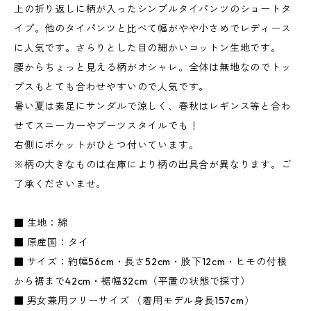
上の折り返しに柄が入ったシンプルタイパンツのショートタ
イプ。他のタイパンツと比べて幅がやや小さめでレディース
に人気です。さらりとした目の細かいコットン生地です。
腰からちょっと見える柄がオシャレ。全体は無地なのでトッ
プスもとても合わせやすいので人気です。
暑い夏は素足にサンダルで涼しく、春秋はレギンス等と合わ
せてスニーカーやブーツスタイルでも！
右側にポケットがひとつ付いています。
※柄の大きなものは在庫により柄の出具合が異なります。ご
了承くださいませ。
■ 生地：綿
■ 原産国：タイ
■ サイズ：約幅56cm・長さ52cm・股下12cm・ヒモの付根
から裾まで42cm・裾幅32cm（平置の状態で採寸）
■ 男女兼用フリーサイズ （着用モデル身長157cm）