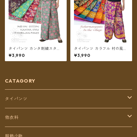
タイパンツ カンタ刺繍スタイ
タイパンツ カラフル 村の風景
ル インド綿 インド更紗 no.1
プリント 6カラー リゾパン ロ
¥3,990
¥3,990
フラワープリント 4タイプ ロ
ング丈【メール便送料無料】
ング丈【メール便送料無料】
CATAGORY
タイパンツ
定番無地タイパンツ
他衣料
チェトオリジナル
トップス
服飾小物