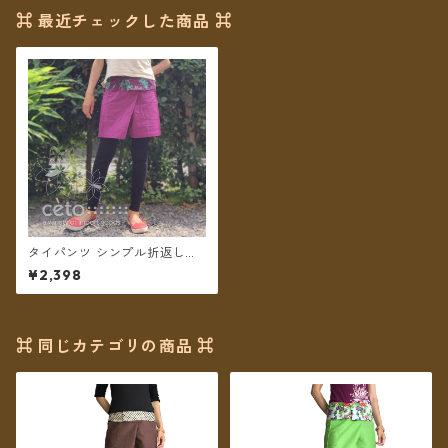
⌘ 最近チェックした商品 ⌘
タイパンツ シンプル折返しプ
リント ショート丈（グレー
¥2,398
プ）【メール便送料無料】
⌘ 同じカテゴリの商品 ⌘