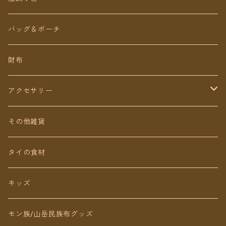
ロング丈
ワンピース
バッグ＆ポーチ
ミディアム丈
パンツ
財布
ショート丈
スカート
アクセサリー
Baby&Kids
キッズ
ピアス（イヤリング）
その他雑貨
ネックレス
タイの食材
リング
キッズ
ブレスレット
モン族/山岳民族布グッズ