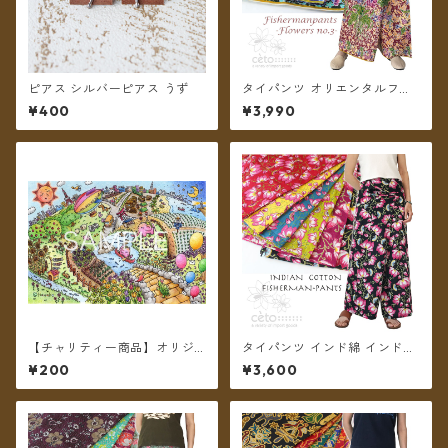
ピアス シルバーピアス うず
タイパンツ オリエンタルフラ
ワー 6カラー リゾパン No.3
¥400
¥3,990
ロング丈【メール便送料無
料】
【チャリティー商品】オリジ
タイパンツ インド綿 インド更
ナル チャリティポストカード
紗 no.10 ロータスプリント 6
¥200
¥3,600
～We are all alive 2～
カラー ロング丈【メール便送
料無料】