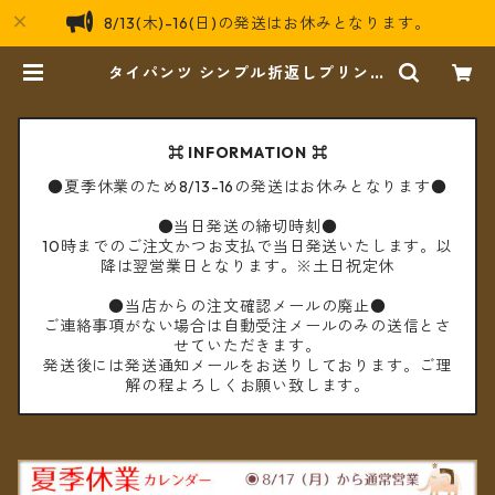
8/13(木)-16(日)の発送はお休みとなります。
タイパンツ シンプル折返しプリント
ショート丈（グレープ）【メール便
送料無料】 | cèto（チェト）
⌘ INFORMATION ⌘
●夏季休業のため8/13-16の発送はお休みとなります●
●当日発送の締切時刻●
10時までのご注文かつお支払で当日発送いたします。以
降は翌営業日となります。※土日祝定休
●当店からの注文確認メールの廃止●
ご連絡事項がない場合は自動受注メールのみの送信とさ
せていただきます。
発送後には発送通知メールをお送りしております。ご理
解の程よろしくお願い致します。