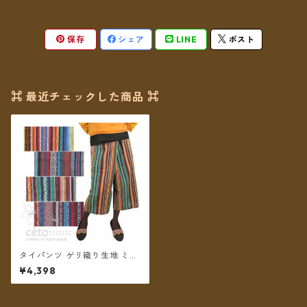
保存
シェア
LINE
ポスト
⌘ 最近チェックした商品 ⌘
タイパンツ ゲリ織り生地 ミデ
ィアム丈 ★全4種★【メール
¥4,398
便送料無料】