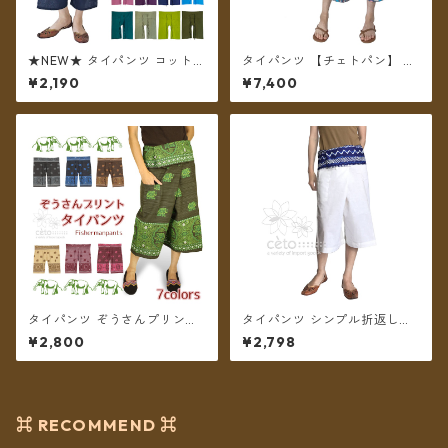
★NEW★ タイパンツ コットン
タイパンツ 【チェトパン】 Fi
無地 ポケット付き ミディアム
shermanpants-050 ＊メー
¥2,190
¥7,400
丈 ショート ハーフ 【メール便
ル便送料無料＊
送料無料】
タイパンツ ぞうさんプリント
タイパンツ シンプル折返しプ
ミディアム丈 ★7カラー★【メ
リント ミディアム丈（ホワイ
¥2,800
¥2,798
ール便送料無料】
ト）【メール便送料無料】
⌘ RECOMMEND ⌘