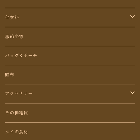
定番無地タイパンツ
他衣料
チェトオリジナル
トップス
服飾小物
ロング丈
ワンピース
バッグ＆ポーチ
ミディアム丈
パンツ
財布
ショート丈
スカート
アクセサリー
Baby&Kids
キッズ
ピアス（イヤリング）
その他雑貨
ネックレス
タイの食材