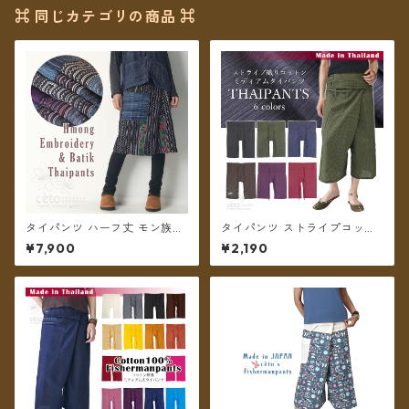
⌘ 同じカテゴリの商品 ⌘
タイパンツ ハーフ丈 モン族刺
タイパンツ ストライプコット
繍 ろうけつ染【メール便送料
ン ポケット付き ミディアム丈
¥7,900
¥2,190
無料】
6カラー【メール便送料無料】