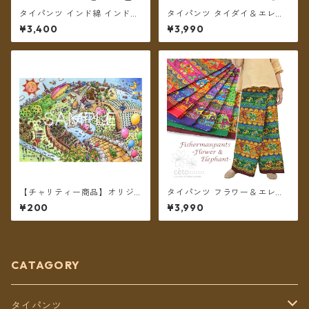
タイパンツ インド綿 インド更
タイパンツ タイダイ＆エレフ
紗 no.7 花柄プリント 5カラー
ァントプリント リゾパン 7カ
¥3,400
¥3,990
ロング丈【メール便送料無
ラー ロング丈【メール便送料
料】
無料】
【チャリティー商品】オリジ
タイパンツ フラワー＆エレフ
ナル チャリティポストカード
ァントプリント 7カラー リゾ
¥200
¥3,990
～We are all alive 2～
パン ロング丈【メール便送料
無料】
CATAGORY
タイパンツ