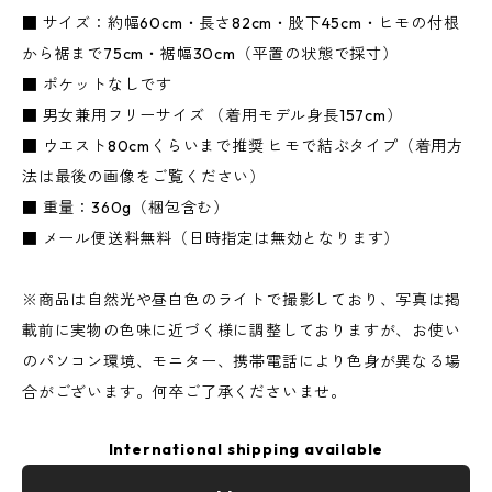
■ サイズ：約幅60cm・長さ82cm・股下45cm・ヒモの付根
から裾まで75cm・裾幅30cm（平置の状態で採寸）
■ ポケットなしです
■ 男女兼用フリーサイズ （着用モデル身長157cm）
■ ウエスト80cmくらいまで推奨 ヒモで結ぶタイプ（着用方
法は最後の画像をご覧ください）
■ 重量：360g（梱包含む）
■ メール便送料無料（日時指定は無効となります）
※商品は自然光や昼白色のライトで撮影しており、写真は掲
載前に実物の色味に近づく様に調整しておりますが、お使い
のパソコン環境、モニター、携帯電話により色身が異なる場
合がございます。何卒ご了承くださいませ。
International shipping available