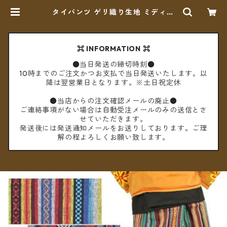
タイパンツ ゲリ織り生地 ミディア
ム丈 ★全4種★【メール便送料無
料】 | cèto（チェト）
⌘ INFORMATION ⌘
●当日発送の締切時刻●
10時までのご注文かつお支払で当日発送いたします。以
降は翌営業日となります。※土日祝定休
●当店からの注文確認メールの廃止●
ご連絡事項がない場合は自動受注メールのみの送信とさ
せていただきます。
発送後には発送通知メールをお送りしております。ご理
解の程よろしくお願い致します。