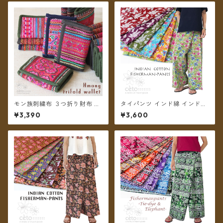
モン族刺繍布 ３つ折り財布 ＊
タイパンツ インド綿 インド更
メール便送料無料＊
紗 no.12 フラワープリント 2
¥3,390
¥3,600
タイプ全6カラー ロング丈【メ
ール便送料無料】