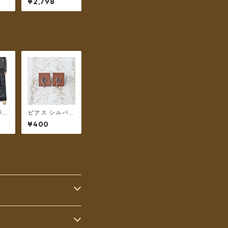
¥2,798
★7
ント ミディアム
メー
丈（ホワイト）
料】
【メール便送料
無料】
バリ
ピアス シルバー
 モ
ピアス うず
¥400
タニ
 リ
グ丈
送料