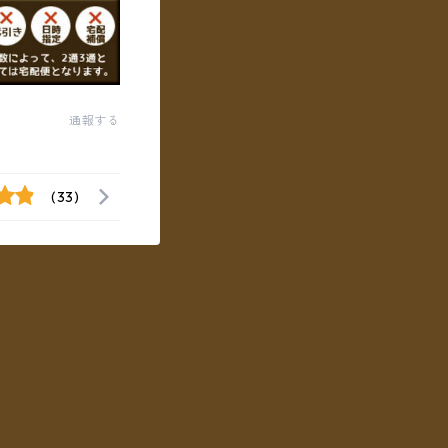
通報する
(33)