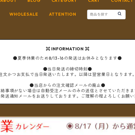
ABOUT
BLOG
CATEGORY
CART
CONTACT
WHOLESALE
ATTENTION
⌘ INFORMATION ⌘
●夏季休業のため8/13-16の発送はお休みとなります●
●当日発送の締切時刻●
ご注文かつお支払で当日発送いたします。以降は翌営業日となります
●当店からの注文確認メールの廃止●
連絡事項がない場合は自動受注メールのみの送信とさせていただきま
は発送通知メールをお送りしております。ご理解の程よろしくお願い