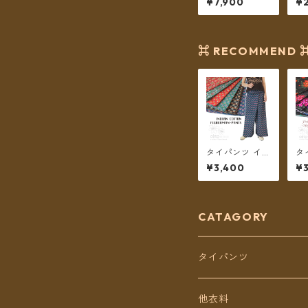
¥7,900
¥2
ろうけつ染【メ
ポ
ール便送料無
デ
料】
ラ
送
⌘ RECOMMEND 
タイパンツ イン
タ
ド綿 インド更紗
ガ
¥3,400
¥3
no.6 小花＆ダ
6
マスク草花プリ
ン
ント 6カラー ロ
ー
ング丈【メール
料
便送料無料】
CATAGORY
タイパンツ
定番無地タイパンツ
他衣料