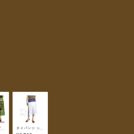
ぞう
タイパンツ シン
 ミ
プル折返しプリ