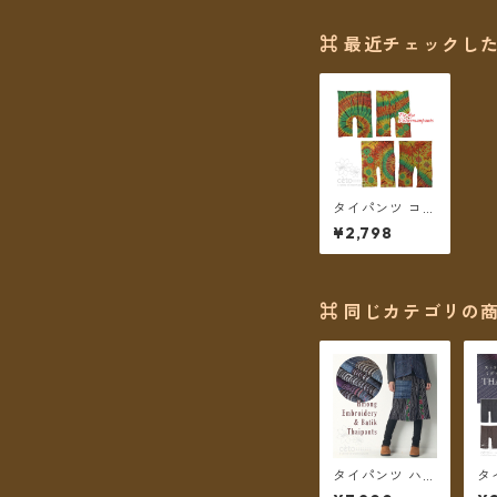
⌘ 最近チェックした
タイパンツ コッ
トンタイダイ ミ
¥2,798
ディアム丈（グ
リーン系）★全
4種★【メール
便送料無料】
⌘ 同じカテゴリの商
タイパンツ ハー
タ
フ丈 モン族刺繍
ラ