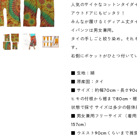
人気のサイケなコットンタイダ
アウトドアにもピッタリ！
みんなが履けるミディアム丈タ
イパンツは男女兼用。
タイの手しごと絞り染め。それ
す。
右側にポケットがひとつ付いて
■ 生地：綿
■ 原産国：タイ
■ サイズ：約幅70cm・長さ90
ヒモの付根から裾まで80cm・裾
状態で採寸 サイズは多少の個体
■ 男女兼用フリーサイズ （着
157cm）
■ ウエスト90cmくらいまで推