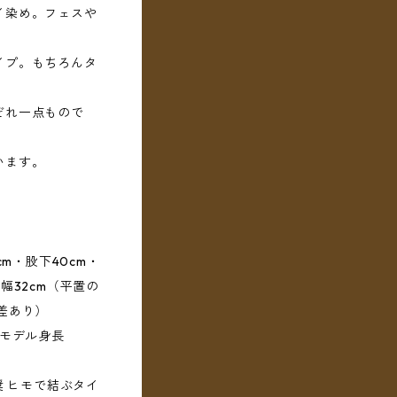
イ染め。フェスや
イプ。もちろんタ
ぞれ一点もので
います。
cm・股下40cm・
幅32cm（平置の
差あり）
用モデル身長
奨 ヒモで結ぶタイ