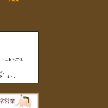
GUIDE
。※土日祝定休
す。
致します。