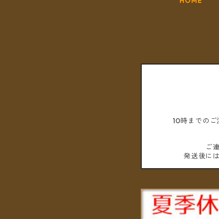
HOME
10時までの
ご
発送後に