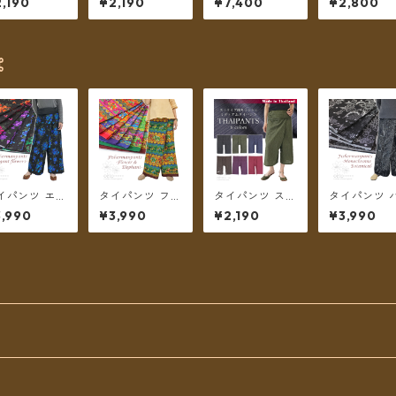
,190
¥2,190
¥7,400
¥2,800
ケット付き ミ
無地 ポケット付
ermanpants-0
ディアム丈 
ィアム丈 6カ
き ミディアム丈
50 ＊メール便
カラー★【
ー【メール便
ショート ハーフ
送料無料＊
ル便送料無
料無料】
【メール便送料
無料】
⌘
イパンツ エレ
タイパンツ フラ
タイパンツ スト
タイパンツ 
ントフラワー
ワー＆エレファ
ライプコットン
バティック柄
,990
¥3,990
¥2,190
¥3,990
カラー リゾパ
ントプリント 7
ポケット付き ミ
ノトーン ボ
 ロング丈【メ
カラー リゾパン
ディアム丈 6カ
カル 3タイプ
ル便送料無
ロング丈【メー
ラー【メール便
ゾパン ロン
】
ル便送料無料】
送料無料】
【メール便
無料】