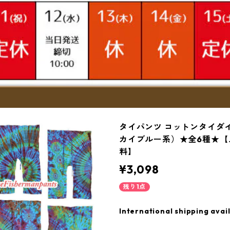
タイパンツ コットンタイダ
カイブルー系）★全6種★【
料】
¥3,098
残り1点
International shipping avai