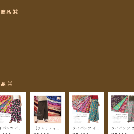
商品 ⌘
品 ⌘
イパンツ イン
【チャリティー
タイパンツ イン
タイパンツ 
綿 インド更紗
商品】チェトch
ド綿 インド更紗
タ刺繍スタ