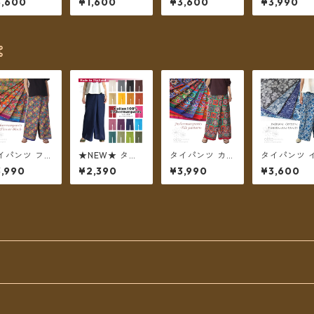
3,600
¥1,600
¥3,600
¥3,990
.10 ロータス
an support チ
no.9 花柄プリン
インド綿 イ
リント 6カラ
ャリティータイ
トいろいろ 4タ
更紗 no.1 フ
 ロング丈【メ
パンツ レーヨン
イプ全8カラー
ワープリント
ル便送料無
ロング丈
ロング丈【メー
タイプ ロン
】
ル便送料無料】
【メール便
⌘
無料】
イパンツ フラ
★NEW★ タイ
タイパンツ カラ
タイパンツ 
ーブロックプ
パンツ コットン
フルタイル調柄
ド綿 インド
,990
¥2,390
¥3,990
¥3,600
ント 6カラー
無地 ポケット付
7カラー リゾパ
no.13 ネイ
ゾパン ロング
き ロング丈
ン ロング丈【メ
&モノトーン
【メール便送
【メール便送料
ール便送料無
ラワープリ
無料】
無料】
料】
3タイプ全4
ー ロング丈
ール便送料
料】