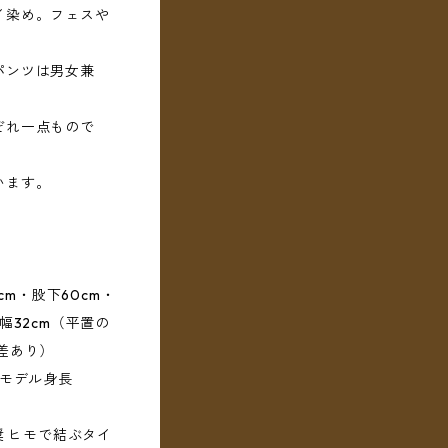
イ染め。フェスや
パンツは男女兼
ぞれ一点もので
います。
cm・股下60cm・
幅32cm（平置の
差あり）
用モデル身長
奨 ヒモで結ぶタイ