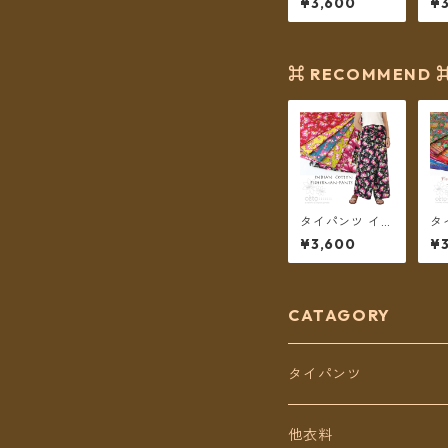
¥3,600
¥
no.12 フラワー
no
プリント 2タイ
プ
プ全6カラー ロ
ー
ング丈【メール
ー
便送料無料】
料
⌘ RECOMMEND 
タイパンツ イン
タ
ド綿 インド更紗
ワ
¥3,600
¥3
no.10 ロータス
リ
プリント 6カラ
リ
ー ロング丈【メ
丈
ール便送料無
料
料】
CATAGORY
タイパンツ
定番無地タイパンツ
他衣料