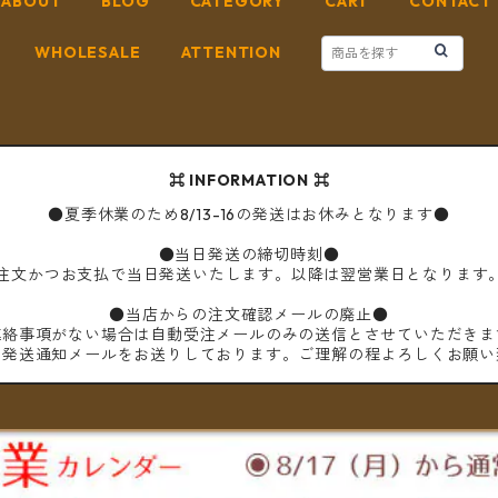
ABOUT
BLOG
CATEGORY
CART
CONTACT
WHOLESALE
ATTENTION
⌘ INFORMATION ⌘
●夏季休業のため8/13-16の発送はお休みとなります●
●当日発送の締切時刻●
ご注文かつお支払で当日発送いたします。以降は翌営業日となります
●当店からの注文確認メールの廃止●
連絡事項がない場合は自動受注メールのみの送信とさせていただきま
は発送通知メールをお送りしております。ご理解の程よろしくお願い