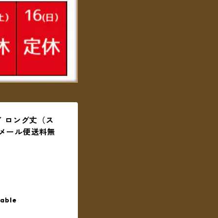
イ ロング丈（ス
メール便送料無
lable