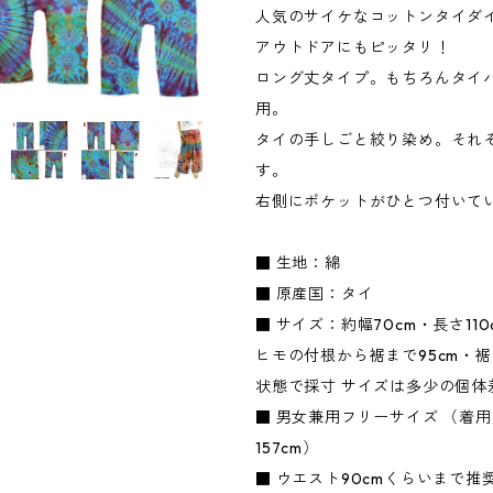
人気のサイケなコットンタイダ
アウトドアにもピッタリ！
ロング丈タイプ。もちろんタイ
用。
タイの手しごと絞り染め。それ
す。
右側にポケットがひとつ付いて
■ 生地：綿
■ 原産国：タイ
■ サイズ：約幅70cm・長さ110
ヒモの付根から裾まで95cm・裾
状態で採寸 サイズは多少の個体
■ 男女兼用フリーサイズ （着
157cm）
■ ウエスト90cmくらいまで推