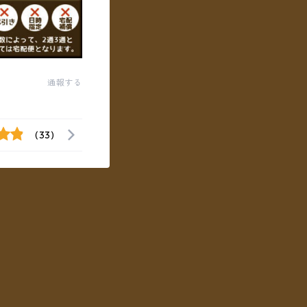
通報する
(33)