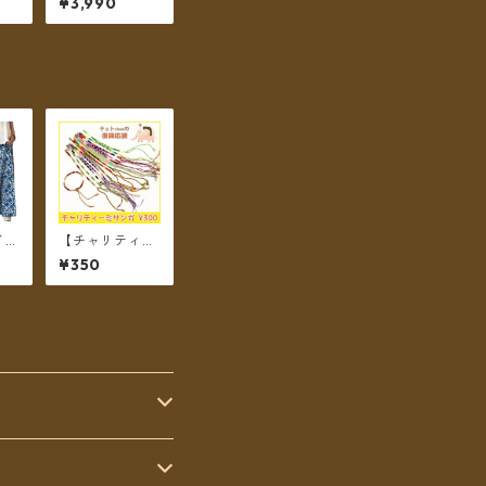
¥3,990
ンド
インド綿 インド
ラ
更紗 no.2 オリ
 4
エンタルフラワ
グ丈
ープリント 4カ
送料
ラー ロング丈
【メール便送料
無料】
イン
【チャリティー
更紗
商品】チェトch
¥350
ビー
anのチャリティ
 フ
ーミサンガ
ント
カラ
【メ
無