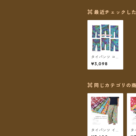
⌘ 最近チェックした
タイパンツ コッ
トンタイダイ ロ
¥3,098
ング丈（スカイ
ブルー系）★全
6種★【メール
便送料無料】
⌘ 同じカテゴリの商
タイパンツ イン
タ
ド綿 インド更紗
ド