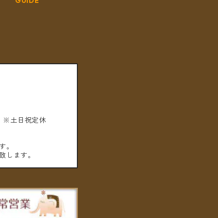
GUIDE
。※土日祝定休
す。
致します。