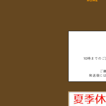
HOME
10時までの
ご
発送後に