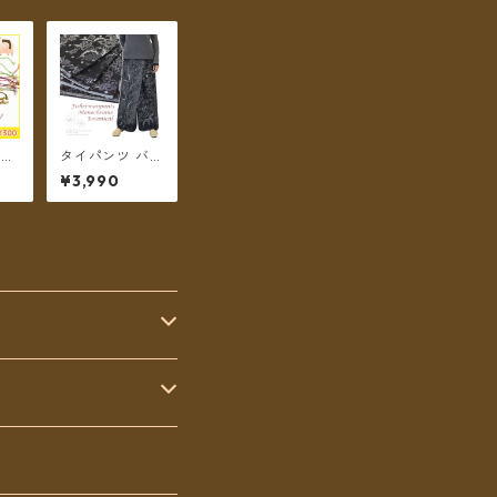
ィー
タイパンツ バリ
ch
バティック柄 モ
¥3,990
ティ
ノトーン ボタニ
カル 3タイプ リ
ゾパン ロング丈
【メール便送料
無料】