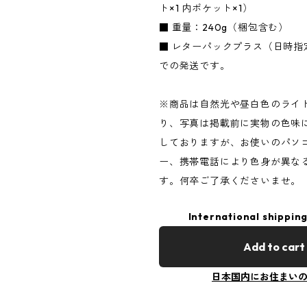
ト×1 内ポケット×1）
■ 重量：240g（梱包含む）
■ レターパックプラス（日時指
での発送です。
※商品は自然光や昼白色のライ
り、写真は掲載前に実物の色味
しておりますが、お使いのパソ
ー、携帯電話により色身が異な
す。何卒ご了承くださいませ。
International shipping
Add to cart
日本国内にお住まい