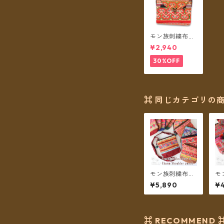
モン族刺繍布の
金具止めショル
¥2,940
ダーバッグD
30%OFF
⌘ 同じカテゴリの商
モン族刺繍布と
モ
ざっくりコット
ス
¥5,890
¥
ン ボールチャー
の
ムのショルダー
ョ
ポーチ ＊メール
＊
便送料無料＊
無
⌘ RECOMMEND 