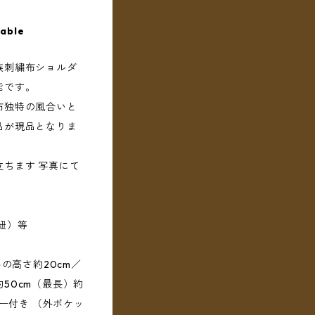
lable
族刺繍布ショルダ
能です。
布独特の風合いと
品が現品となりま
ちます 写真にて
紐）等
みの高さ約20cm／
50cm（最長）約
ナー付き （外ポケッ