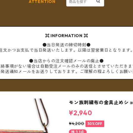
ATTENTION
⌘ INFORMATION ⌘
●当日発送の締切時刻●
ご注文かつお支払で当日発送いたします。以降は翌営業日となります
●当店からの注文確認メールの廃止●
連絡事項がない場合は自動受注メールのみの送信とさせていただきま
は発送通知メールをお送りしております。ご理解の程よろしくお願い
モン族刺繍布の金具止めショ
¥2,940
¥4,200
30%OFF
残り1点