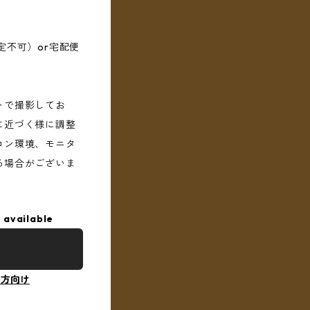
定不可）or宅配便
トで撮影してお
に近づく様に調整
コン環境、モニタ
る場合がございま
 available
の方向け