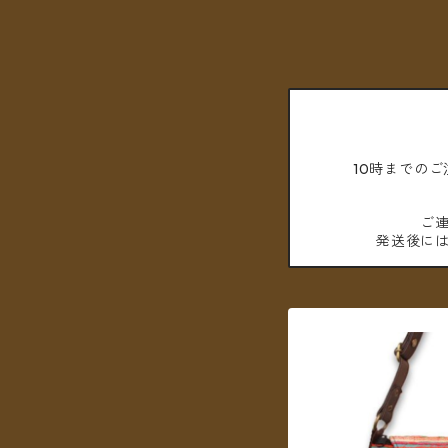
10時までの
ご
発送後に