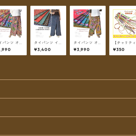
イパンツ オリ
タイパンツ イン
タイパンツ オリ
【チャリテ
ンタルフラワ
ド綿 インド更紗
エンタルフラワ
商品】チェト
,990
¥3,400
¥3,990
¥350
 6カラー リゾ
no.6 小花＆ダ
ー 6カラー リゾ
anのチャリ
 No.3 ロン
マスク草花プリ
パン No.4 ロン
ーミサンガ
丈【メール便
ント 6カラー ロ
グ丈【メール便
料無料】
ング丈【メール
送料無料】
便送料無料】