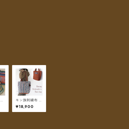
布と
モン族刺繍布 コ
 ミ
ットン生地トー
¥18,900
 ダ
トバッグ クロス
＊メ
ステッチ B ＊送
無料
料無料＊