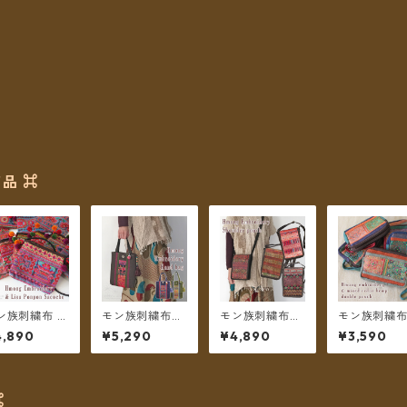
品 ⌘
ン族刺繍布 リ
モン族刺繍布と
モン族刺繍布と
モン族刺繍
族のポンポン
ざっくりコット
ざっくりコット
手織りヘンプ
4,890
¥5,290
¥4,890
¥3,590
サコッシュ シ
ン タッセルチャ
ンのショルダー
ックスカラー
ルダーポーチ
ームのハンドバ
ポーチ ＊メール
ブルポーチ 
メール便送料
ッグ ＊メール便
便送料無料＊
ール便送料
料＊
送料無料＊
＊
⌘