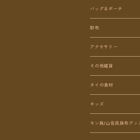
ロング丈
ワンピース
バッグ＆ポーチ
ミディアム丈
パンツ
財布
ショート丈
スカート
アクセサリー
Baby&Kids
キッズ
ピアス（イヤリング）
その他雑貨
ネックレス
タイの食材
リング
キッズ
ブレスレット
モン族/山岳民族布グッ