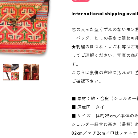
International shipping avai
芯の入った型くずれのないモン
ーバッグ。ヒモの長さは調節可
★刺繍のほつれ・よごれ等は古
してご理解ください。写真の商
す。
こちらは裏側の布地に汚れが目立
ご確認下さい。
■ 素材：綿・合皮（ショルダー
■ 原産国：タイ
■ サイズ：幅約25cm／本体の
ショルダー紐含む高さ（最短）約
82cm／マチ2cm／口はファス