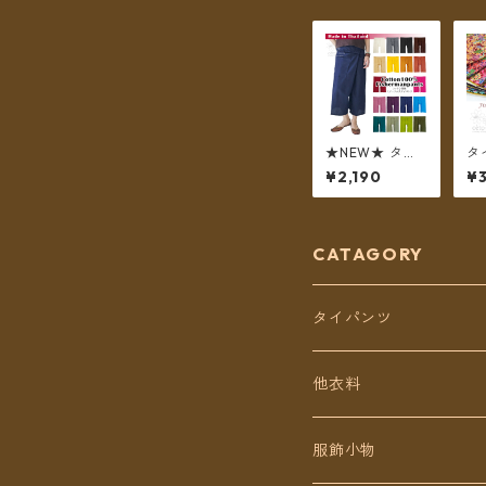
★NEW★ タイ
タ
パンツ コットン
エ
¥2,190
¥3
無地 ポケット付
ー
き ミディアム丈
パン
ショート ハーフ
グ
【メール便送料
送
無料】
CATAGORY
タイパンツ
定番無地タイパンツ
他衣料
チェトオリジナル
トップス
服飾小物