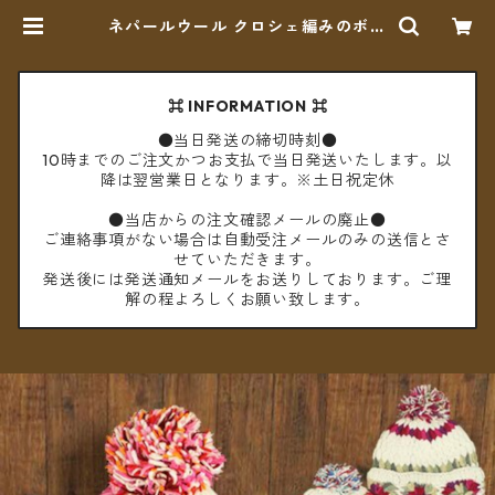
ネパールウール クロシェ編みのボン
ボン帽子 | cèto（チェト）
⌘ INFORMATION ⌘
●当日発送の締切時刻●
10時までのご注文かつお支払で当日発送いたします。以
降は翌営業日となります。※土日祝定休
●当店からの注文確認メールの廃止●
ご連絡事項がない場合は自動受注メールのみの送信とさ
せていただきます。
発送後には発送通知メールをお送りしております。ご理
解の程よろしくお願い致します。