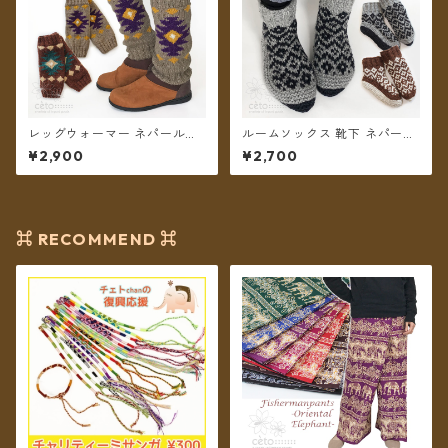
レッグウォーマー ネパールウ
ルームソックス 靴下 ネパール
ール フリース裏地付き オルテ
ウール フリース裏地付き 22〜
¥2,900
¥2,700
ガ柄 2カラー【メール便送料無
25cm 2カラー【メール便送料
料】
無料】
⌘ RECOMMEND ⌘