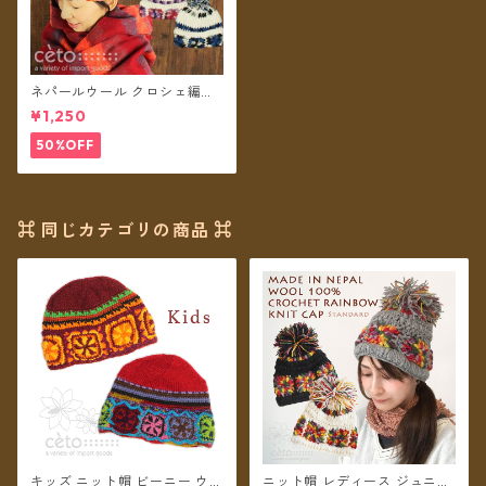
ネパールウール クロシェ編み
のボンボン帽子
¥1,250
50%OFF
⌘ 同じカテゴリの商品 ⌘
キッズ ニット帽 ビーニー ウー
ニット帽 レディース ジュニア