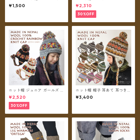
ル フリース裏地付き クロッシ
ガールズ クロシェットレイン
¥1,500
¥2,310
ェ【メール便送料無料】
ボー ボンボン ネパール ウール
100% フリース裏地付き 帽子
30%OFF
【メール便送料無料】
ニット帽 ジュニア ガールズ キ
ニット帽 帽子 耳あて 耳つき
ッズ レディースS クロシェッ
ボンボン ネパールウール フリ
¥2,520
¥3,400
トレインボー ボンボン ネパー
ース裏地付き レディース ユニ
ル ウール100% 耳あて 耳つき
セックス【メール便送料無
30%OFF
フリース裏地付き 帽子 【メー
料】
ル便送料無料】