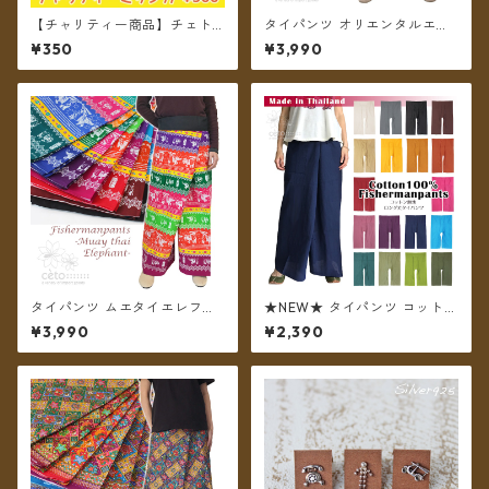
【チャリティー商品】チェトc
タイパンツ オリエンタルエレ
hanのチャリティーミサンガ
ファント 7カラー B リゾパン
¥350
¥3,990
ロング丈【メール便送料無
料】
タイパンツ ムエタイエレファ
★NEW★ タイパンツ コットン
ント カラフルボーダー 7カラ
無地 ポケット付き ロング丈
¥3,990
¥2,390
ー リゾパン ロング丈【メール
【メール便送料無料】
便送料無料】