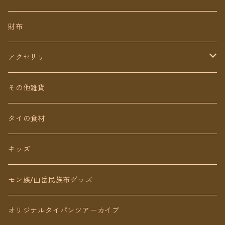
ミディアム丈
パンツ
財布
ショート丈
スカート
アクセサリー
Baby&Kids
キッズ
ピアス（イヤリング）
その他雑貨
ネックレス
タイの食材
リング
キッズ
ブレスレット
モン族/山岳民族布グッズ
アンクレット
オリジナルタイパンツアーカイブ