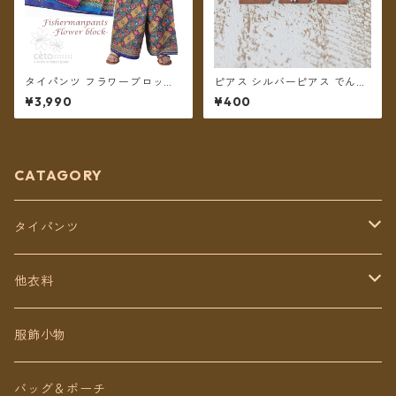
タイパンツ フラワーブロック
ピアス シルバーピアス でん
プリント 6カラー リゾパン ロ
わ/にんげん/トゥクトゥク
¥3,990
¥400
ング丈【メール便送料無料】
CATAGORY
タイパンツ
定番無地タイパンツ
他衣料
チェトオリジナル
トップス
服飾小物
ロング丈
ワンピース
バッグ＆ポーチ