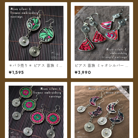
＊バラ売り＊ ピアス 苗族 ミャ
ピアス 苗族 ミャオシルバー 刺
オシルバー 刺繍布 楕円型 グリ
繍古布 三角形 【メール便送料
¥1,595
¥3,990
ーン系 【メール便送料無料】
無料】