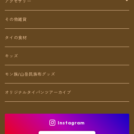
ショート丈
スカート
アクセサリー
Baby&Kids
キッズ
ピアス（イヤリング）
その他雑貨
ネックレス
タイの食材
リング
キッズ
ブレスレット
モン族/山岳民族布グッズ
アンクレット
オリジナルタイパンツアーカイブ
ヘアアクセ
Instagram