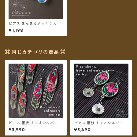
ピアス まんまるぷっくりガラ
ス球【メール便送料無料】
¥1,198
⌘ 同じカテゴリの商品 ⌘
ピアス 苗族 ミャオシルバー 刺
ピアス 苗族 ミャオシルバー 刺
繍古布 舟形 【メール便送料無
繍布 楕円型 ピンク系 【メール
¥3,990
¥3,490
料】
便送料無料】