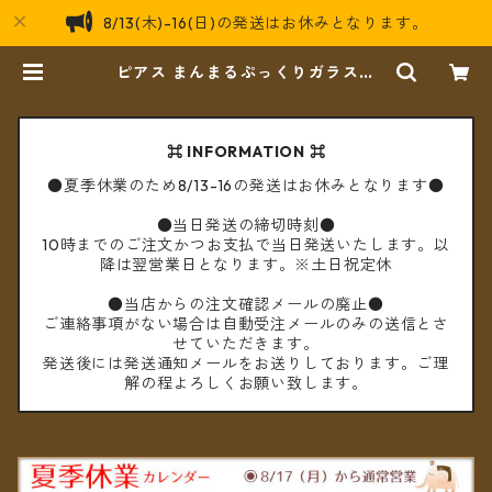
8/13(木)-16(日)の発送はお休みとなります。
ピアス まんまるぷっくりガラス球
【メール便送料無料】 | cèto（チェ
ト）
⌘ INFORMATION ⌘
●夏季休業のため8/13-16の発送はお休みとなります●
●当日発送の締切時刻●
10時までのご注文かつお支払で当日発送いたします。以
降は翌営業日となります。※土日祝定休
●当店からの注文確認メールの廃止●
ご連絡事項がない場合は自動受注メールのみの送信とさ
せていただきます。
発送後には発送通知メールをお送りしております。ご理
解の程よろしくお願い致します。