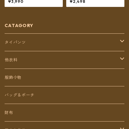
¥3,990
¥2,498
ロング丈【メール便送料無
料】
CATAGORY
タイパンツ
定番無地タイパンツ
他衣料
チェトオリジナル
トップス
服飾小物
ロング丈
ワンピース
バッグ＆ポーチ
ミディアム丈
パンツ
財布