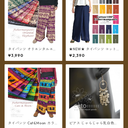
タイパンツ オリエンタルエレ
★NEW★ タイパンツ コットン
ファント 7カラー B リゾパン
無地 ポケット付き ロング丈
¥3,990
¥2,390
ロング丈【メール便送料無
【メール便送料無料】
料】
タイパンツ Cat&Moon カラフ
ピアス じゃらじゃら乳白色ス
ルボーダー 6カラー リゾパン
トーン 【メール便送料無料】