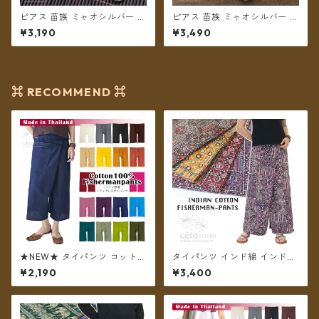
ピアス 苗族 ミャオシルバー フ
ピアス 苗族 ミャオシルバー 刺
ラワー刺繍 丸型 【メール便送
繍古布 月型 【メール便送料無
¥3,190
¥3,490
料無料】
料】
⌘ RECOMMEND ⌘
★NEW★ タイパンツ コットン
タイパンツ インド綿 インド更
無地 ポケット付き ミディアム
紗 no.5 アジアンパッチワーク
¥2,190
¥3,400
丈 ショート ハーフ 【メール便
風プリント 4カラー ロング丈
送料無料】
【メール便送料無料】