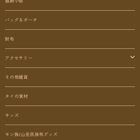
チェトオリジナル
トップス
服飾小物
ロング丈
ワンピース
バッグ＆ポーチ
ミディアム丈
パンツ
財布
ショート丈
スカート
アクセサリー
Baby&Kids
キッズ
ピアス（イヤリング）
その他雑貨
ネックレス
タイの食材
リング
キッズ
ブレスレット
モン族/山岳民族布グッズ