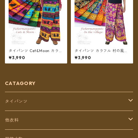
タイパンツ Cat&Moon カラフ
タイパンツ カラフル 村の風景
ルボーダー 6カラー リゾパン
プリント 6カラー リゾパン ロ
¥3,990
¥3,990
ロング丈【メール便送料無
ング丈【メール便送料無料】
料】
CATAGORY
タイパンツ
定番無地タイパンツ
他衣料