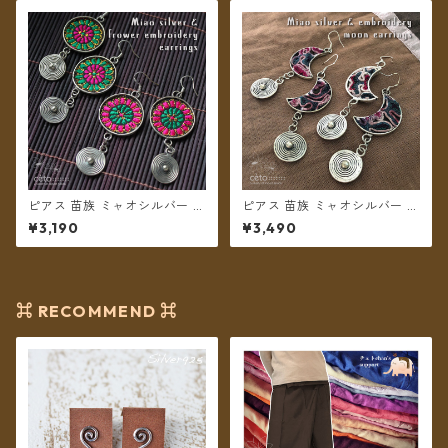
ピアス 苗族 ミャオシルバー フ
ピアス 苗族 ミャオシルバー 刺
ラワー刺繍 丸型 【メール便送
繍古布 月型 【メール便送料無
¥3,190
¥3,490
料無料】
料】
⌘ RECOMMEND ⌘