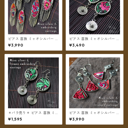
ピアス 苗族 ミャオシルバー 刺
ピアス 苗族 ミャオシルバー 刺
繍古布 舟形 【メール便送料無
繍布 楕円型 ピンク系 【メール
¥3,990
¥3,490
料】
便送料無料】
＊バラ売り＊ ピアス 苗族 ミャ
ピアス 苗族 ミャオシルバー 刺
オシルバー 刺繍布 楕円型 グリ
繍古布 三角形 【メール便送料
¥1,595
¥3,990
ーン系 【メール便送料無料】
無料】