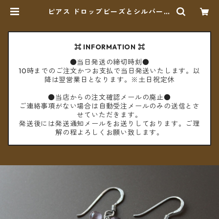
ピアス ドロップビーズとシルバーチ
ェーン【メール便送料無料】 | cèto
（チェト）
⌘ INFORMATION ⌘
●当日発送の締切時刻●
10時までのご注文かつお支払で当日発送いたします。以
降は翌営業日となります。※土日祝定休
●当店からの注文確認メールの廃止●
ご連絡事項がない場合は自動受注メールのみの送信とさ
せていただきます。
発送後には発送通知メールをお送りしております。ご理
解の程よろしくお願い致します。