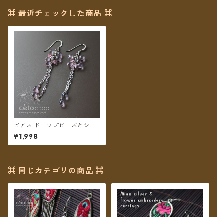
⌘ 最近チェックした商品 ⌘
ピアス ドロップビーズとシル
バーチェーン【メール便送料
¥1,998
無料】
⌘ 同じカテゴリの商品 ⌘