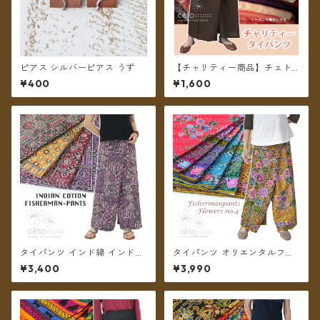
ピアス シルバーピアス うず
【チャリティー商品】チェトc
han support チャリティータ
¥400
¥1,600
イパンツ レーヨンロング丈
タイパンツ インド綿 インド更
タイパンツ オリエンタルフラ
紗 no.5 アジアンパッチワーク
ワー 6カラー リゾパン No.4
¥3,400
¥3,990
風プリント 4カラー ロング丈
ロング丈【メール便送料無
【メール便送料無料】
料】