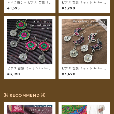
＊バラ売り＊ ピアス 苗族 ミャ
ピアス 苗族 ミャオシルバー 刺
オシルバー 刺繍布 楕円型 グリ
繍古布 三角形 【メール便送料
¥1,595
¥3,990
ーン系 【メール便送料無料】
無料】
ピアス 苗族 ミャオシルバー フ
ピアス 苗族 ミャオシルバー 刺
ラワー刺繍 丸型 【メール便送
繍古布 月型 【メール便送料無
¥3,190
¥3,490
料無料】
料】
⌘ RECOMMEND ⌘