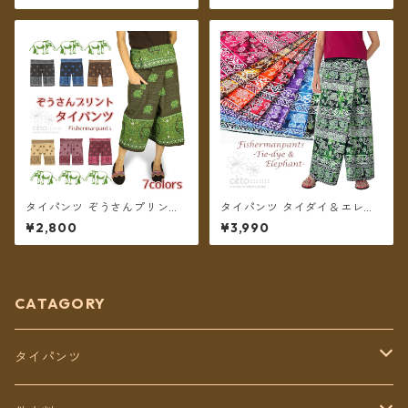
料無料】
タイパンツ ぞうさんプリント
タイパンツ タイダイ＆エレフ
ミディアム丈 ★7カラー★【メ
ァントプリント リゾパン 7カ
¥2,800
¥3,990
ール便送料無料】
ラー ロング丈【メール便送料
無料】
CATAGORY
タイパンツ