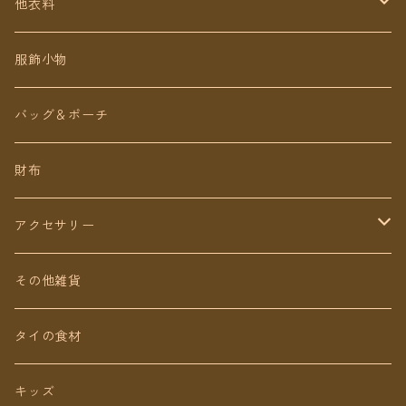
定番無地タイパンツ
他衣料
チェトオリジナル
トップス
服飾小物
ロング丈
ワンピース
バッグ＆ポーチ
ミディアム丈
パンツ
財布
ショート丈
スカート
アクセサリー
Baby&Kids
キッズ
ピアス（イヤリング）
その他雑貨
ネックレス
タイの食材
リング
キッズ