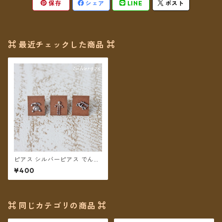
保存
シェア
LINE
ポスト
⌘ 最近チェックした商品 ⌘
ピアス シルバーピアス でん
わ/にんげん/トゥクトゥク
¥400
⌘ 同じカテゴリの商品 ⌘