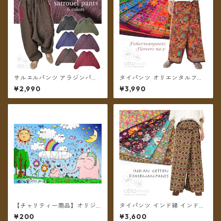
サルエルパンツ アラジンパン
タイパンツ オリエンタルフラ
ツ ストライプコットン メンズ
ワー 7カラー リゾパン No.5 ロ
¥2,990
¥3,990
レディース ツートーンポケッ
ング丈【メール便送料無料】
ト フリーサイズ 6カラー【メ
ール便送料無料】
【チャリティー商品】オリジ
タイパンツ インド綿 インド更
ナル チャリティポストカード
紗 no.8 花柄プリントいろいろ
¥200
¥3,600
～We are all alive～
7タイプ ロング丈【メール便送