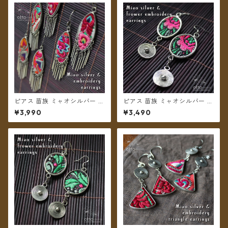
ピアス 苗族 ミャオシルバー 刺
ピアス 苗族 ミャオシルバー 刺
繍古布 舟形 【メール便送料無
繍布 楕円型 ピンク系 【メール
¥3,990
¥3,490
料】
便送料無料】