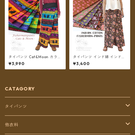
タイパンツ Cat&Moon カラフ
タイパンツ インド綿 インド更
ルボーダー 6カラー リゾパン
紗 no.7 花柄プリント 5カラー
¥3,990
¥3,400
ロング丈【メール便送料無
ロング丈【メール便送料無
料】
料】
CATAGORY
タイパンツ
定番無地タイパンツ
他衣料