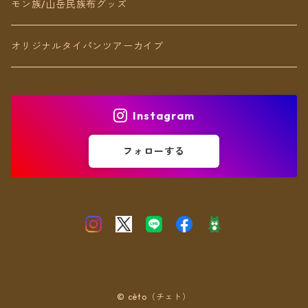
ブレスレット
モン族/山岳民族布グッズ
アンクレット
オリジナルタイパンツアーカイブ
ヘアアクセ
Instagram
フォローする
© cèto（チェト）