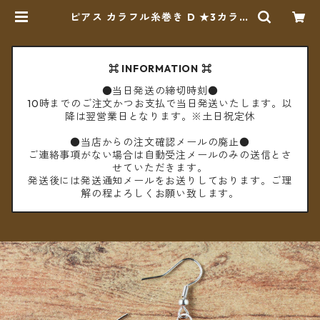
ピアス カラフル糸巻き D ★3カラー
★【メール便送料無料】 | cèto（チ
ェト）
⌘ INFORMATION ⌘
●当日発送の締切時刻●
10時までのご注文かつお支払で当日発送いたします。以
降は翌営業日となります。※土日祝定休
●当店からの注文確認メールの廃止●
ご連絡事項がない場合は自動受注メールのみの送信とさ
せていただきます。
発送後には発送通知メールをお送りしております。ご理
解の程よろしくお願い致します。