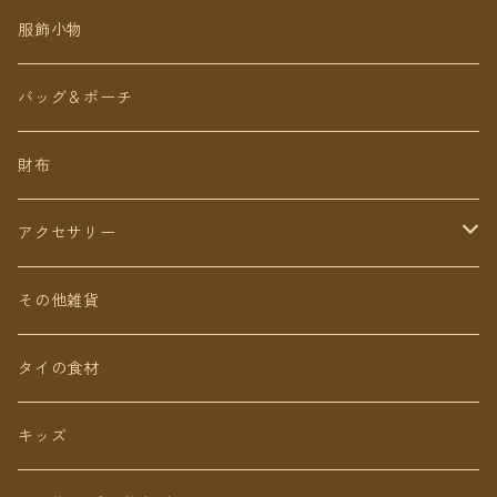
チェトオリジナル
トップス
服飾小物
ロング丈
ワンピース
バッグ＆ポーチ
ミディアム丈
パンツ
財布
ショート丈
スカート
アクセサリー
Baby&Kids
キッズ
ピアス（イヤリング）
その他雑貨
ネックレス
タイの食材
リング
キッズ