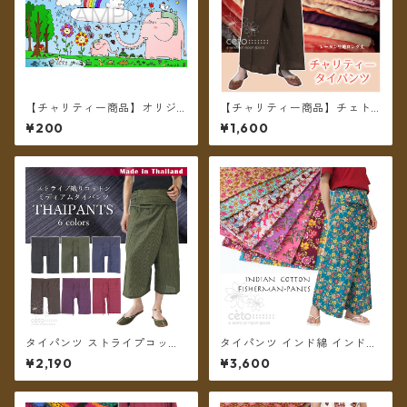
【チャリティー商品】オリジ
【チャリティー商品】チェトc
ナル チャリティポストカード
han support チャリティータ
¥200
¥1,600
～We are all alive～
イパンツ レーヨンロング丈
タイパンツ ストライプコット
タイパンツ インド綿 インド更
ン ポケット付き ミディアム丈
紗 no.9 花柄プリントいろいろ
¥2,190
¥3,600
6カラー【メール便送料無料】
4タイプ全8カラー ロング丈
【メール便送料無料】