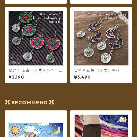
ーン系 【メール便送料無料】
無料】
ピアス 苗族 ミャオシルバー フ
ピアス 苗族 ミャオシルバー 刺
ラワー刺繍 丸型 【メール便送
繍古布 月型 【メール便送料無
¥3,190
¥3,490
料無料】
料】
⌘ RECOMMEND ⌘