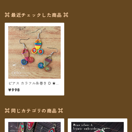
⌘ 最近チェックした商品 ⌘
ピアス カラフル糸巻き D ★3
カラー★【メール便送料無
¥998
料】
⌘ 同じカテゴリの商品 ⌘