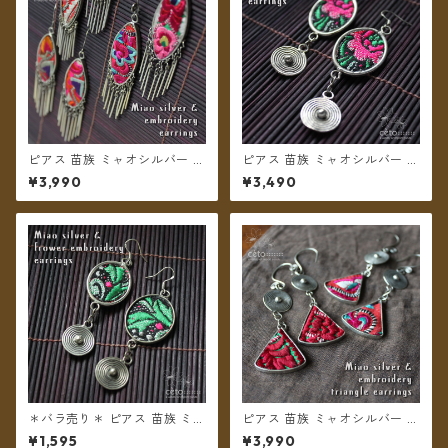
ピアス 苗族 ミャオシルバー 刺
ピアス 苗族 ミャオシルバー 刺
繍古布 舟形 【メール便送料無
繍布 楕円型 ピンク系 【メール
¥3,990
¥3,490
料】
便送料無料】
＊バラ売り＊ ピアス 苗族 ミャ
ピアス 苗族 ミャオシルバー 刺
オシルバー 刺繍布 楕円型 グリ
繍古布 三角形 【メール便送料
¥1,595
¥3,990