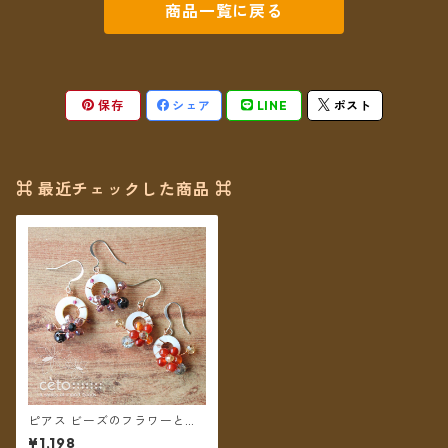
商品一覧に戻る
保存
シェア
LINE
ポスト
⌘ 最近チェックした商品 ⌘
ピアス ビーズのフラワーとド
ーナツシェル【メール便送料
¥1,198