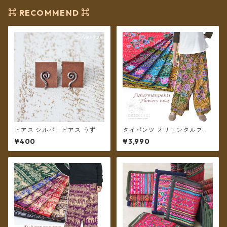
⌘ RECOMMEND ⌘
ピアス シルバーピアス うず
タイパンツ オリエンタルフラ
ワー 6カラー リゾパン No.4
¥400
¥3,990
ロング丈【メール便送料無
料】