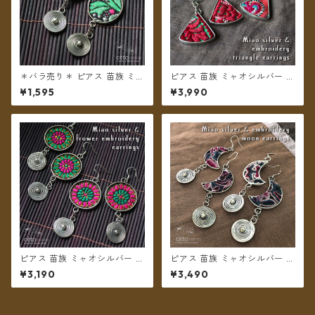
＊バラ売り＊ ピアス 苗族 ミャ
ピアス 苗族 ミャオシルバー 刺
オシルバー 刺繍布 楕円型 グリ
繍古布 三角形 【メール便送料
¥1,595
¥3,990
ーン系 【メール便送料無料】
無料】
ピアス 苗族 ミャオシルバー フ
ピアス 苗族 ミャオシルバー 刺
ラワー刺繍 丸型 【メール便送
繍古布 月型 【メール便送料無
¥3,190
¥3,490
料無料】
料】