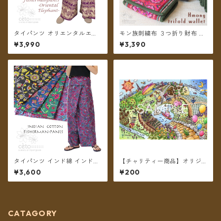
タイパンツ オリエンタルエレ
モン族刺繍布 ３つ折り財布 ＊
ファント 7カラー B リゾパン
メール便送料無料＊
¥3,990
¥3,390
ロング丈【メール便送料無
料】
タイパンツ インド綿 インド更
【チャリティー商品】オリジ
紗 no.11 アジアンボタニカルプ
ナル チャリティポストカード
¥3,600
¥200
リント 4カラー ロング丈【メ
～We are all alive 2～
ール便送料無料】
CATAGORY