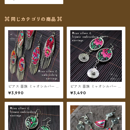
無料】
⌘ 同じカテゴリの商品 ⌘
ピアス 苗族 ミャオシルバー 刺
ピアス 苗族 ミャオシルバー 刺
繍古布 舟形 【メール便送料無
繍布 楕円型 ピンク系 【メール
¥3,990
¥3,490
料】
便送料無料】