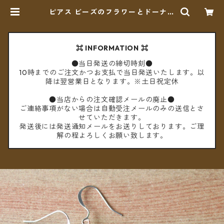
ピアス ビーズのフラワーとドーナツ
シェル【メール便送料無料】 | cèto
（チェト）
⌘ INFORMATION ⌘
●当日発送の締切時刻●
10時までのご注文かつお支払で当日発送いたします。以
降は翌営業日となります。※土日祝定休
●当店からの注文確認メールの廃止●
ご連絡事項がない場合は自動受注メールのみの送信とさ
せていただきます。
発送後には発送通知メールをお送りしております。ご理
解の程よろしくお願い致します。