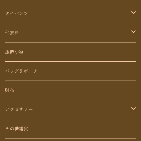
タイパンツ
定番無地タイパンツ
他衣料
チェトオリジナル
トップス
服飾小物
ロング丈
ワンピース
バッグ＆ポーチ
ミディアム丈
パンツ
財布
ショート丈
スカート
アクセサリー
Baby&Kids
キッズ
ピアス（イヤリング）
その他雑貨