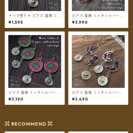
＊バラ売り＊ ピアス 苗族 ミャ
ピアス 苗族 ミャオシルバー 刺
オシルバー 刺繍布 楕円型 グリ
繍古布 三角形 【メール便送料
¥1,595
¥3,990
ーン系 【メール便送料無料】
無料】
ピアス 苗族 ミャオシルバー フ
ピアス 苗族 ミャオシルバー 刺
ラワー刺繍 丸型 【メール便送
繍古布 月型 【メール便送料無
¥3,190
¥3,490
料無料】
料】
⌘ RECOMMEND ⌘