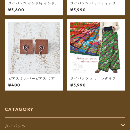
タイパンツ インド綿 インド更
タイパンツ バリバティック柄
紗 no.13 ネイビー&モノトーン
ブラウン 5タイプ リゾパン ロ
¥3,600
¥3,990
フラワープリント 3タイプ全4
ング丈【メール便送料無料】
カラー ロング丈【メール便送
料無料】
ピアス シルバーピアス うず
タイパンツ オリエンタルフラ
ワー 6カラー リゾパン No.8
¥400
¥3,990
ロング丈【メール便送料無
料】
CATAGORY
タイパンツ