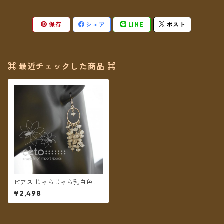
保存
シェア
LINE
ポスト
⌘ 最近チェックした商品 ⌘
ピアス じゃらじゃら乳白色ス
トーン 【メール便送料無料】
¥2,498