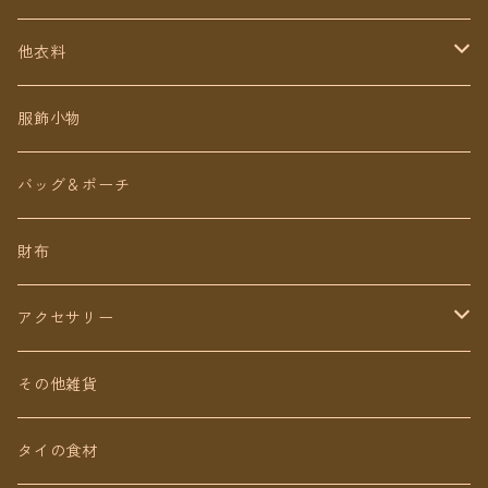
定番無地タイパンツ
他衣料
チェトオリジナル
トップス
服飾小物
ロング丈
ワンピース
バッグ＆ポーチ
ミディアム丈
パンツ
財布
ショート丈
スカート
アクセサリー
Baby&Kids
キッズ
ピアス（イヤリング）
その他雑貨
ネックレス
タイの食材