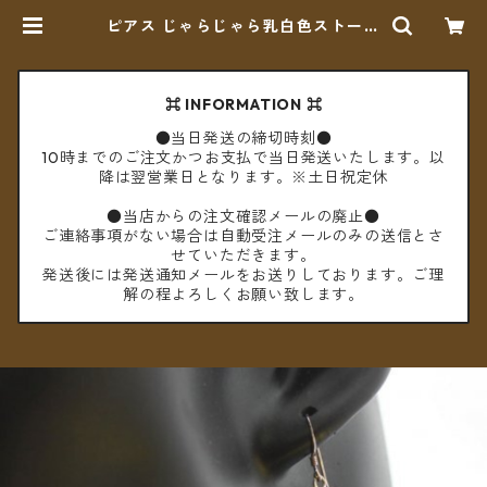
ピアス じゃらじゃら乳白色ストーン
【メール便送料無料】 | cèto（チェ
ト）
⌘ INFORMATION ⌘
●当日発送の締切時刻●
10時までのご注文かつお支払で当日発送いたします。以
降は翌営業日となります。※土日祝定休
●当店からの注文確認メールの廃止●
ご連絡事項がない場合は自動受注メールのみの送信とさ
せていただきます。
発送後には発送通知メールをお送りしております。ご理
解の程よろしくお願い致します。