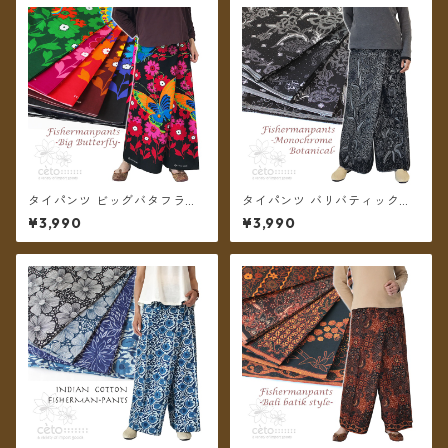
タイパンツ ビッグバタフライ
タイパンツ バリバティック柄
6カラー リゾパン ロング丈
モノトーン ボタニカル 3タイ
¥3,990
¥3,990
【メール便送料無料】
プ リゾパン ロング丈【メール
便送料無料】