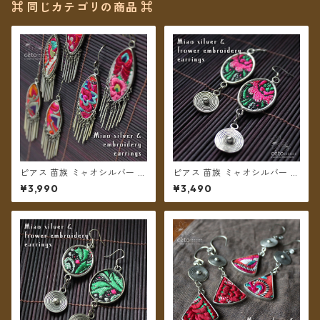
⌘ 同じカテゴリの商品 ⌘
ピアス 苗族 ミャオシルバー 刺
ピアス 苗族 ミャオシルバー 刺
繍古布 舟形 【メール便送料無
繍布 楕円型 ピンク系 【メール
¥3,990
¥3,490
料】
便送料無料】