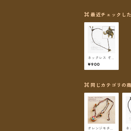
⌘ 最近チェックした
ネックレス ぞう
さんチャーム
¥900
【メール便送料
無料】
⌘ 同じカテゴリの商
オレンジモチー
ネ