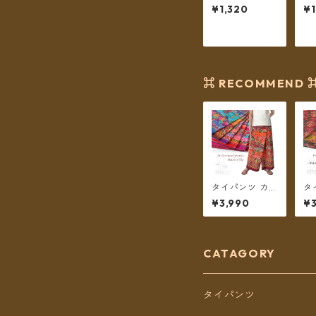
フ フェルトネッ
ラ
¥1,320
¥
クレス ネパール
モ
【メール便送料
ル
無料】
⌘ RECOMMEND 
タイパンツ カラ
タ
フル バタフライ
タ
¥3,990
¥3
プリント 6カラ
イ
ー リゾパン ロ
更紗
ング丈【メール
エ
便送料無料】
ー
ラ
CATAGORY
【
無
タイパンツ