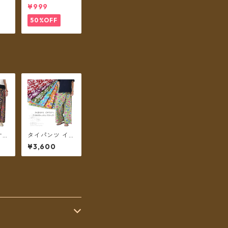
ウラ
パシェル 【メー
¥999
【メ
ル便送料無料】
無
50%OFF
オリ
タイパンツ イン
ラワ
ド綿 インド更紗
¥3,600
リゾ
no.12 フラワー
ロン
プリント 2タイ
ル便
プ全6カラー ロ
ング丈【メール
便送料無料】