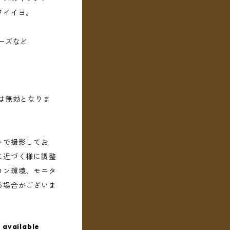
ワイイヨ。
ーズなど
は無効となりま
トで撮影してお
に近づく様に調整
コン環境、モニタ
る場合がございま
 available