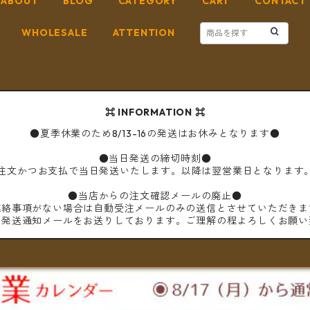
ABOUT
BLOG
CATEGORY
CART
CONTACT
WHOLESALE
ATTENTION
⌘ INFORMATION ⌘
●夏季休業のため8/13-16の発送はお休みとなります●
●当日発送の締切時刻●
ご注文かつお支払で当日発送いたします。以降は翌営業日となります
●当店からの注文確認メールの廃止●
連絡事項がない場合は自動受注メールのみの送信とさせていただきま
は発送通知メールをお送りしております。ご理解の程よろしくお願い