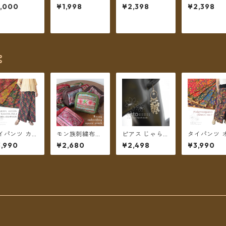
イト フラワー
ギング珊瑚 B
らじゃらカーネ
スの鈴＆ハ
1,000
¥1,998
¥2,398
¥2,398
チーフ【メー
【メール便送料
リアンとパール
イトボール 
便送料無料】
無料】
【メール便送料
ール便送料
無料】
料】
⌘
イパンツ カン
モン族刺繍布と
ピアス じゃらじ
タイパンツ 
刺繍スタイル
ざっくりコット
ゃら乳白色スト
エンタルフ
,990
¥2,680
¥2,498
¥3,990
ンド綿 インド
ンのスクエアポ
ーン 【メール便
ー 6カラー 
 no.2 オリ
ーチ ＊メール便
送料無料】
パン No.7 
ンタルフラワ
送料無料＊
グ丈【メー
プリント 4カ
送料無料】
ー ロング丈
メール便送料
料】