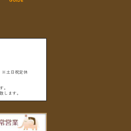
GUIDE
。※土日祝定休
す。
致します。