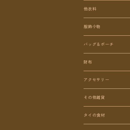
定番無地タイパンツ
他衣料
チェトオリジナル
トップス
服飾小物
ロング丈
ワンピース
バッグ＆ポーチ
ミディアム丈
パンツ
財布
ショート丈
スカート
アクセサリー
Baby&Kids
キッズ
ピアス（イヤリング）
その他雑貨
ネックレス
タイの食材