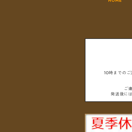
HOME
10時までの
ご
発送後に