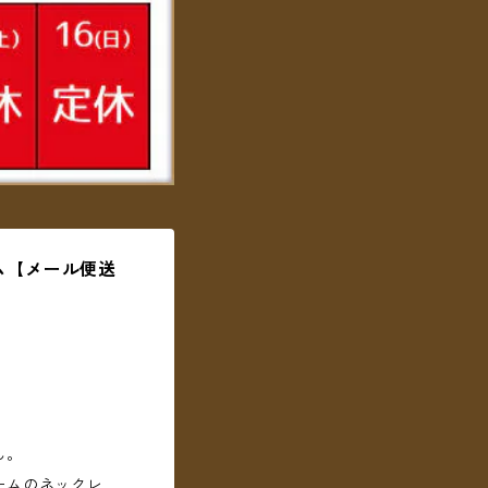
ム【メール便送
ん。
ームのネックレ