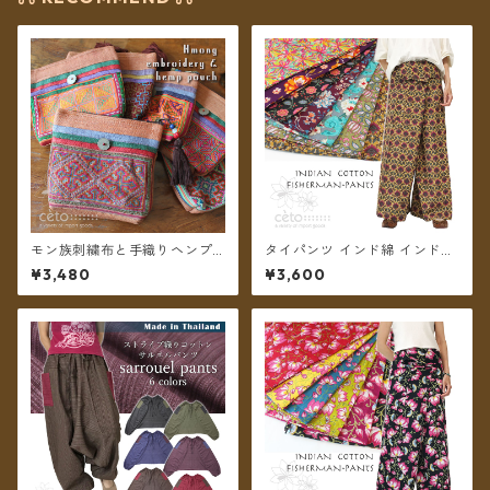
モン族刺繍布と手織りヘンプ
タイパンツ インド綿 インド更
フリンジチャームのポーチ ＊
紗 no.8 花柄プリントいろいろ
¥3,480
¥3,600
メール便送料無料＊
7タイプ ロング丈【メール便送
料無料】