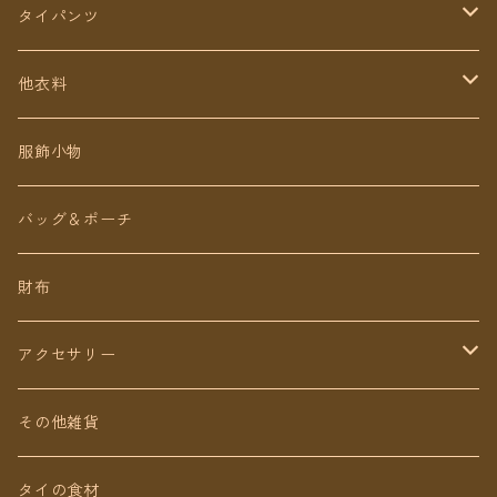
タイパンツ
定番無地タイパンツ
他衣料
チェトオリジナル
トップス
服飾小物
ロング丈
ワンピース
バッグ＆ポーチ
ミディアム丈
パンツ
財布
ショート丈
スカート
アクセサリー
Baby&Kids
キッズ
ピアス（イヤリング）
その他雑貨
ネックレス
タイの食材