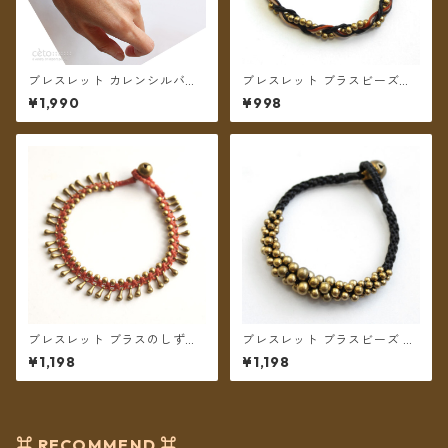
ブレスレット カレンシルバー
ブレスレット ブラスビーズと
チャーム 全4種 【メール便送
ロウヒモの三つ編み 【メール
¥1,990
¥998
料無料】
便送料無料】
ブレスレット ブラスのしずく
ブレスレット ブラスビーズ ぶ
ビーズ オレンジ 【メール便送
どう【メール便送料無料】
¥1,198
¥1,198
料無料】
⌘ RECOMMEND ⌘