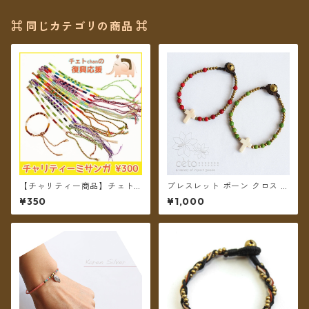
⌘ 同じカテゴリの商品 ⌘
【チャリティー商品】チェトc
ブレスレット ボーン クロス ブ
hanのチャリティーミサンガ
ラスビーズ 全2種 【メール便
¥350
¥1,000
送料無料】