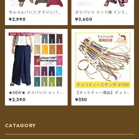
サルエルパンツ アラジンパン
タイパンツ インド綿 インド更
ツ ストライプコットン メンズ
紗 no.10 ロータスプリント 6
¥2,990
¥3,600
レディース ツートーンポケッ
カラー ロング丈【メール便送
ト フリーサイズ 6カラー【メ
料無料】
ール便送料無料】
★NEW★ タイパンツ コットン
【チャリティー商品】チェトc
無地 ポケット付き ロング丈
hanのチャリティーミサンガ
¥2,390
¥350
【メール便送料無料】
CATAGORY