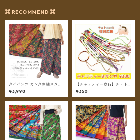
⌘ RECOMMEND ⌘
タイパンツ カンタ刺繍スタイ
【チャリティー商品】チェトc
ル インド綿 インド更紗 no.2
hanのチャリティーミサンガ
¥3,990
¥350
オリエンタルフラワープリン
ト 4カラー ロング丈【メール
便送料無料】