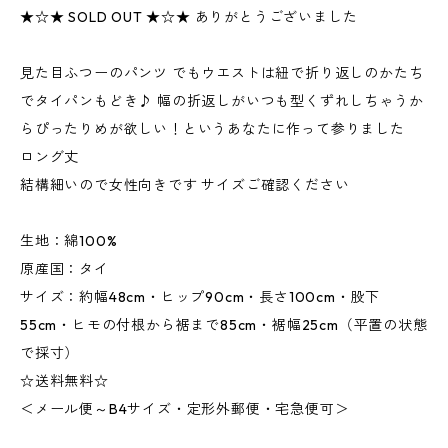
★☆★ SOLD OUT ★☆★ ありがとうございました
見た目ふつーのパンツ でもウエストは紐で折り返しのかたち
でタイパンもどき♪ 幅の折返しがいつも型くずれしちゃうか
らぴったりめが欲しい！というあなたに作って参りました
ロング丈
結構細いので女性向きです サイズご確認ください
生地：綿100%
原産国：タイ
サイズ：約幅48cm・ヒップ90cm・長さ100cm・股下
55cm・ヒモの付根から裾まで85cm・裾幅25cm（平置の状態
で採寸）
☆送料無料☆
＜メール便～B4サイズ・定形外郵便・宅急便可＞