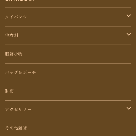
タイパンツ
定番無地タイパンツ
他衣料
チェトオリジナル
トップス
服飾小物
ロング丈
ワンピース
バッグ＆ポーチ
ミディアム丈
パンツ
財布
ショート丈
スカート
アクセサリー
Baby&Kids
キッズ
ピアス（イヤリング）
その他雑貨