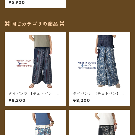
刺繍 スーパースリムタイパン
¥5,900
ツA
⌘ 同じカテゴリの商品 ⌘
タイパンツ 【チェトパン】 Fi
タイパンツ 【チェトパン】 Fi
shermanpants-051 ＊メール
shermanpants-054 ＊メー
¥8,200
¥8,200
便送料無料＊
ル便送料無料＊