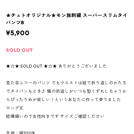
★チェトオリジナル★モン族刺繍 スーパースリムタイ
パンツB
¥5,900
SOLD OUT
★☆★ SOLD OUT ★☆★ ありがとうございました
見た目ふつーのパンツ でもウエストは紐で折り返しのかたち
でタイパンもどき♪ 幅の折返しがいつも型くずれしちゃうか
らぴったりめが欲しい！というあなたに作って参りました
ロング丈
結構細いので女性向きです サイズご確認ください
生地：綿100%