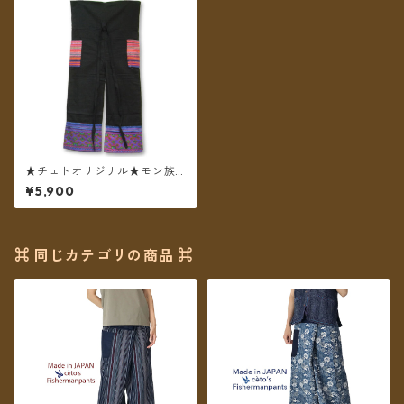
★チェトオリジナル★モン族
刺繍 スーパースリムタイパン
¥5,900
ツB
⌘ 同じカテゴリの商品 ⌘