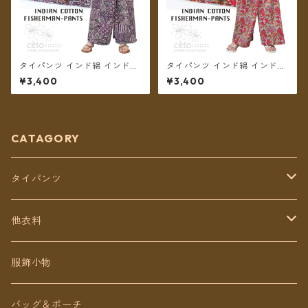
タイパンツ インド綿 インド更
タイパンツ インド綿 インド更
紗 no.5 アジアンパッチワーク
紗 no.3 ボタニカル&小花プリ
¥3,400
¥3,400
風プリント 4カラー ロング丈
ント 4パターン ロング丈【メ
【メール便送料無料】
ール便送料無料】
CATAGORY
タイパンツ
定番無地タイパンツ
他衣料
チェトオリジナル
トップス
服飾小物
ロング丈
ワンピース
バッグ＆ポーチ