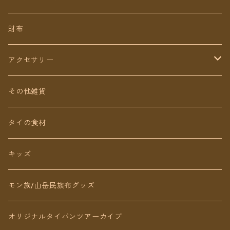
ミディアム丈
パンツ
財布
ショート丈
スカート
アクセサリー
Baby&Kids
キッズ
ピアス（イヤリング）
その他雑貨
ネックレス
タイの食材
リング
キッズ
ブレスレット
モン族/山岳民族布グッズ
アンクレット
オリジナルタイパンツアーカイブ