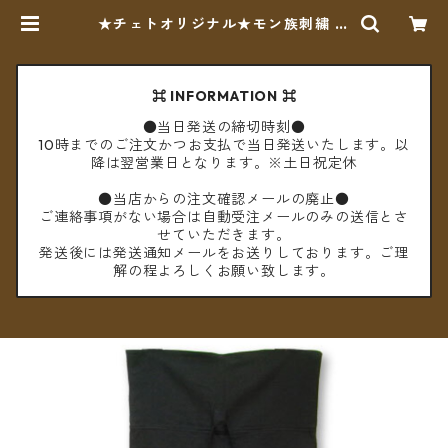
★チェトオリジナル★モン族刺繍 ス
ーパースリムタイパンツB | cèto
（チェト）
⌘ INFORMATION ⌘
●当日発送の締切時刻●
10時までのご注文かつお支払で当日発送いたします。以
降は翌営業日となります。※土日祝定休
●当店からの注文確認メールの廃止●
ご連絡事項がない場合は自動受注メールのみの送信とさ
せていただきます。
発送後には発送通知メールをお送りしております。ご理
解の程よろしくお願い致します。