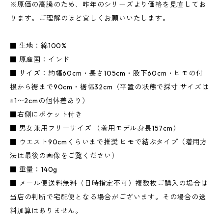
※原価の高騰のため、昨年のシリーズより価格を見直してお
ります。ご理解のほど宜しくお願いいたします。
■ 生地：綿100%
■ 原産国：インド
■ サイズ：約幅60cm・長さ105cm・股下60cm・ヒモの付
根から裾まで90cm・裾幅32cm（平置の状態で採寸 サイズは
±1〜2cmの個体差あり）
■右側にポケット付き
■ 男女兼用フリーサイズ （着用モデル身長157cm）
■ ウエスト90cmくらいまで推奨 ヒモで結ぶタイプ（着用方
法は最後の画像をご覧ください）
■ 重量：140g
■ メール便送料無料（日時指定不可）複数枚ご購入の場合は
当店の判断で宅配便となる場合がございます。その場合の送
料加算はありません。