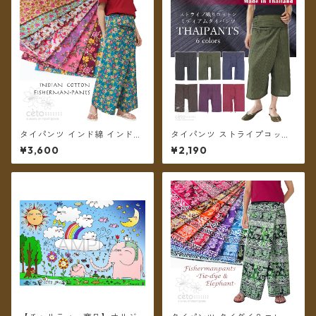
タイパンツ インド綿 インド更
タイパンツ ストライプコット
紗 no.9 花柄プリントいろいろ
ン ポケット付き ミディアム丈
¥3,600
¥2,190
4タイプ全8カラー ロング丈
6カラー【メール便送料無料】
【メール便送料無料】