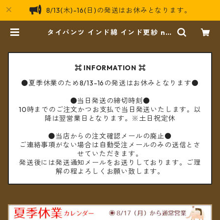
8/13(木)-16(日)の発送はお休みとなります。
タイパンツ インド綿 インド更紗 no.
12 フラワープリント 2タイプ全6カ
ラー ロング丈【メール便送料無料】
| cèto（チェト）
⌘ INFORMATION ⌘
●夏季休業のため8/13-16の発送はお休みとなります●
●当日発送の締切時刻●
10時までのご注文かつお支払で当日発送いたします。以
降は翌営業日となります。※土日祝定休
●当店からの注文確認メールの廃止●
ご連絡事項がない場合は自動受注メールのみの送信とさ
せていただきます。
発送後には発送通知メールをお送りしております。ご理
解の程よろしくお願い致します。