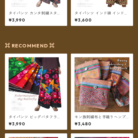
タイパンツ カンタ刺繍スタイ
タイパンツ インド綿 インド更
ル インド綿 インド更紗 no.2
紗 no.8 花柄プリントいろいろ
¥3,990
¥3,600
オリエンタルフラワープリン
7タイプ ロング丈【メール便送
ト 4カラー ロング丈【メール
料無料】
便送料無料】
⌘ RECOMMEND ⌘
タイパンツ ビッグバタフライ
モン族刺繍布と手織りヘンプ
6カラー リゾパン ロング丈
フリンジチャームのポーチ ＊
¥3,990
¥3,480
【メール便送料無料】
メール便送料無料＊