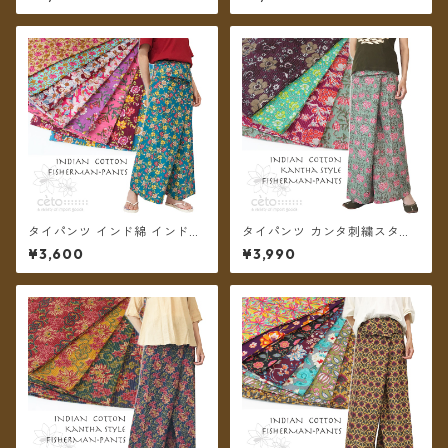
カラー ロング丈【メール便送
イパンツ レーヨンロング丈
料無料】
タイパンツ インド綿 インド更
タイパンツ カンタ刺繍スタイ
紗 no.9 花柄プリントいろいろ
ル インド綿 インド更紗 no.1
¥3,600
¥3,990
4タイプ全8カラー ロング丈
フラワープリント 4タイプ ロ
【メール便送料無料】
ング丈【メール便送料無料】