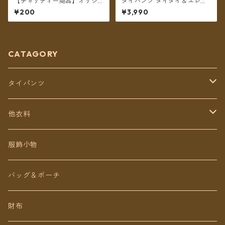
【チャリティー商品】オリジ
タイパンツ タイダイ＆エレフ
ナル チャリティポストカード
ァントプリント リゾパン 7カ
¥200
¥3,990
～We are all alive～
ラー ロング丈【メール便送料
無料】
CATAGORY
タイパンツ
定番無地タイパンツ
他衣料
チェトオリジナル
トップス
服飾小物
ロング丈
ワンピース
バッグ＆ポーチ
ミディアム丈
パンツ
財布