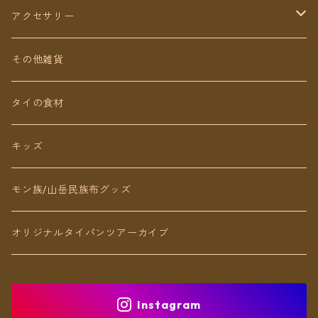
ショート丈
スカート
アクセサリー
Baby&Kids
キッズ
ピアス（イヤリング）
その他雑貨
ネックレス
タイの食材
リング
キッズ
ブレスレット
モン族/山岳民族布グッズ
アンクレット
オリジナルタイパンツアーカイブ
ヘアアクセ
Instagram