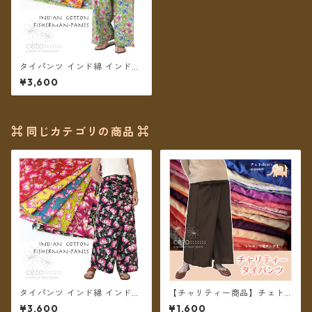
タイパンツ インド綿 インド更
紗 no.12 フラワープリント 2
¥3,600
タイプ全6カラー ロング丈【メ
ール便送料無料】
⌘ 同じカテゴリの商品 ⌘
タイパンツ インド綿 インド更
【チャリティー商品】チェトc
紗 no.10 ロータスプリント 6
han support チャリティータ
¥3,600
¥1,600