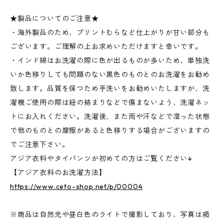
★製品についてのご注意★
・海外製品のため、プリントむらなど仕上がりが甘い部分も
ございます。ご理解の上お求めいただけますと幸いです。
・インド綿はお洗濯の際に色が出るものが多いため、単独洗
いか色移りしても問題のない黒色のものとのお洗濯をお勧め
致します。品質を保つため手洗いをお勧めいたしますが、洗
濯機ご使用の際は紐の絡まりなどで傷まないよう、洗濯ネッ
トにお入れください。洗濯後、また雨や汗などで湿った状態
で他のものとの摩擦があると色移りする場合がございますの
でご注意下さい。
アジア衣料やタイパンツが初めての方はご覧ください↓
【アジア衣料のお洗濯方法】
https://www.ceto-shop.net/p/00004
※商品は自然光や昼白色のライトで撮影しており、写真は掲